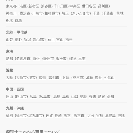
東京都
(
港区
・
新宿区
・
渋谷区
・
千代田区
・
中央区
・
世田谷区
・
品川区
)
神奈川
(
横浜市
・
川崎市
・
相模原市
)
埼玉
(
さいたま市
)
千葉
(
千葉市
)
茨城
栃木
群馬
北陸・甲信越
山梨
長野
新潟
(
新潟市
)
石川
富山
福井
東海
愛知
(
名古屋市
)
静岡
(
静岡市
・
浜松市
)
岐阜
三重
近畿
大阪
(
大阪市
・
堺市
)
京都
(
京都市
)
兵庫
(
神戸市
)
滋賀
奈良
和歌山
中国・四国
岡山
(
岡山市
)
広島
(
広島市
)
鳥取
島根
山口
徳島
香川
愛媛
高知
九州・沖縄
福岡
(
福岡市
・
北九州市
)
佐賀
長崎
熊本
(
熊本市
)
大分
宮崎
鹿児島
沖縄
税理士にかかる費用について