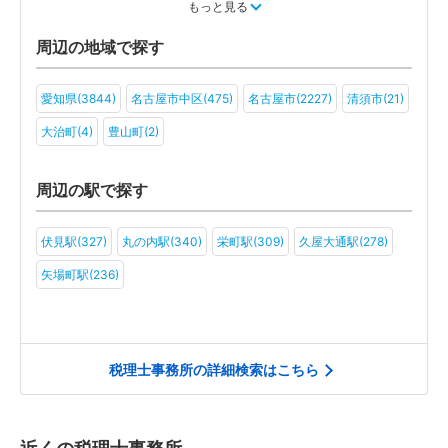
運輸・物流(23)
製造(32)
教育(17)
医療・福祉(25)
もっと見る
旅行・ホテル(15)
アミューズメント・レジャー(18)
ファンド(7)
周辺の地域で探す
社会福祉法人(11)
医療法人(15)
ＮＰＯ法人(11)
学校法人(7)
愛知県(3844)
名古屋市中区(475)
名古屋市(2227)
清須市(21)
一般社団法人(10)
その他(12)
大治町(4)
豊山町(2)
周辺の駅で探す
伏見駅(327)
丸の内駅(340)
栄町駅(309)
久屋大通駅(278)
矢場町駅(236)
税理士事務所の詳細検索はこちら