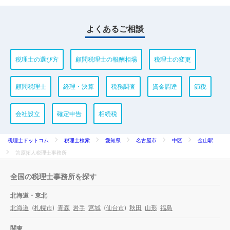
よくあるご相談
税理士の選び方
顧問税理士の報酬相場
税理士の変更
顧問税理士
経理・決算
税務調査
資金調達
節税
会社設立
確定申告
相続税
税理士ドットコム
税理士検索
愛知県
名古屋市
中区
金山駅
笘原拓人税理士事務所
全国の税理士事務所を探す
北海道・東北
北海道
(
札幌市
)
青森
岩手
宮城
(
仙台市
)
秋田
山形
福島
関東