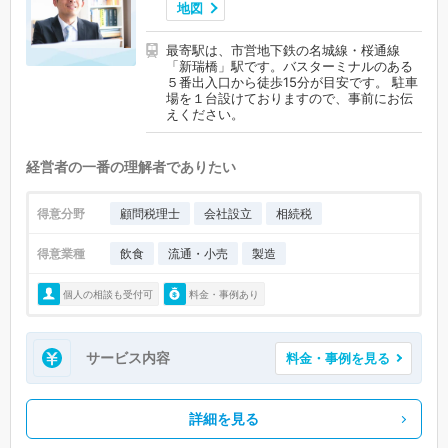
地図
最寄駅は、市営地下鉄の名城線・桜通線
「新瑞橋」駅です。バスターミナルのある
５番出入口から徒歩15分が目安です。 駐車
場を１台設けておりますので、事前にお伝
えください。
経営者の一番の理解者でありたい
得意分野
顧問税理士
会社設立
相続税
得意業種
飲食
流通・小売
製造
個人の相談も受付可
料金・事例あり
サービス内容
料金・事例を見る
詳細を見る