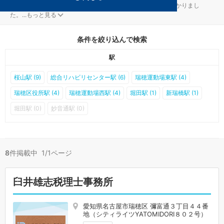
名古屋市瑞穂区の確定申告対策を扱う税理士事務所が8件見つかりまし
た。
...
もっと見る
条件を絞り込んで検索
駅
桜山駅 (9)
総合リハビリセンター駅 (6)
瑞穂運動場東駅 (4)
瑞穂区役所駅 (4)
瑞穂運動場西駅 (4)
堀田駅 (1)
新瑞橋駅 (1)
堀田駅 (0)
妙音通駅 (0)
8
件掲載中 1/1ページ
臼井雄志税理士事務所
愛知県名古屋市瑞穂区 彌富通３丁目４４番
地（シティライツYATOMIDORI８０２号）