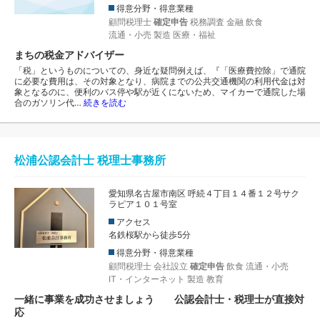
得意分野・得意業種
顧問税理士
確定申告
税務調査
金融
飲食
流通・小売
製造
医療・福祉
まちの税金アドバイザー
「税」というものについての、身近な疑問例えば、『「医療費控除」で通院
に必要な費用は、その対象となり、病院までの公共交通機関の利用代金は対
象となるのに、便利のバス停や駅が近くにないため、マイカーで通院した場
合のガソリン代…
続きを読む
松浦公認会計士 税理士事務所
愛知県名古屋市南区 呼続４丁目１４番１２号サク
ラピア１０１号室
アクセス
名鉄桜駅から徒歩5分
得意分野・得意業種
顧問税理士
会社設立
確定申告
飲食
流通・小売
IT・インターネット
製造
教育
一緒に事業を成功させましょう 公認会計士・税理士が直接対
応