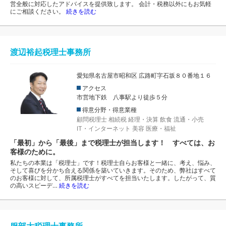
営全般に対応したアドバイスを提供致します。 会計・税務以外にもお気軽
にご相談ください。
続きを読む
渡辺裕起税理士事務所
愛知県名古屋市昭和区 広路町字石坂８０番地１６
アクセス
市営地下鉄 八事駅より徒歩５分
得意分野・得意業種
顧問税理士
相続税
経理・決算
飲食
流通・小売
IT・インターネット
美容
医療・福祉
「最初」から「最後」まで税理士が担当します！ すべては、お
客様のために。
私たちの本業は「税理士」です！税理士自らお客様と一緒に、考え、悩み、
そして喜びを分かち合える関係を築いていきます。そのため、弊社はすべて
のお客様に対して、所属税理士がすべてを担当いたします。したがって、質
の高いスピーデ…
続きを読む
服部大税理士事務所