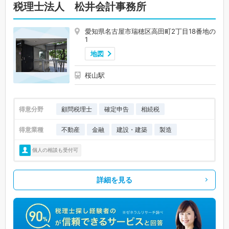
税理士法人 松井会計事務所
愛知県名古屋市瑞穂区高田町2丁目18番地の
1
地図
桜山駅
得意分野
顧問税理士
確定申告
相続税
得意業種
不動産
金融
建設・建築
製造
個人の相談も受付可
詳細を見る