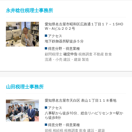
永井稔往税理士事務所
愛知県名古屋市昭和区広路通１丁目１７－１SHO
W－Aビル２０２号
アクセス
地下鉄御器所駅徒歩５分
得意分野・得意業種
顧問税理士
確定申告
税務調査
不動産
飲食
流通・小売
建設・建築
製造
山田税理士事務所
愛知県名古屋市天白区 表山１丁目１１８番地
アクセス
八事駅から徒歩10分、総合リハビリセンター駅か
ら徒歩8分
得意分野・得意業種
節税
相続税
税務調査
飲食
建設・建築