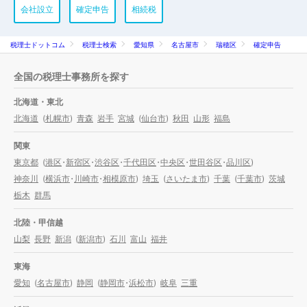
会社設立
確定申告
相続税
税理士ドットコム
税理士検索
愛知県
名古屋市
瑞穂区
確定申告
全国の税理士事務所を探す
北海道・東北
北海道
(
札幌市
)
青森
岩手
宮城
(
仙台市
)
秋田
山形
福島
関東
東京都
(
港区
・
新宿区
・
渋谷区
・
千代田区
・
中央区
・
世田谷区
・
品川区
)
神奈川
(
横浜市
・
川崎市
・
相模原市
)
埼玉
(
さいたま市
)
千葉
(
千葉市
)
茨城
栃木
群馬
北陸・甲信越
山梨
長野
新潟
(
新潟市
)
石川
富山
福井
東海
愛知
(
名古屋市
)
静岡
(
静岡市
・
浜松市
)
岐阜
三重