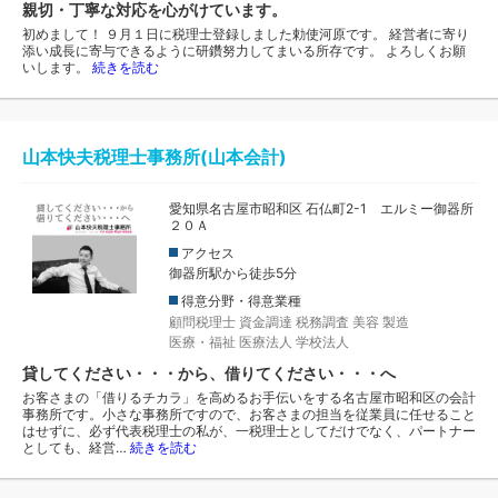
親切・丁寧な対応を心がけています。
初めまして！ ９月１日に税理士登録しました勅使河原です。 経営者に寄り
添い成長に寄与できるように研鑽努力してまいる所存です。 よろしくお願
いします。
続きを読む
山本快夫税理士事務所(山本会計)
愛知県名古屋市昭和区 石仏町2-1 エルミー御器所
２０Ａ
アクセス
御器所駅から徒歩5分
得意分野・得意業種
顧問税理士
資金調達
税務調査
美容
製造
医療・福祉
医療法人
学校法人
貸してください・・・から、借りてください・・・へ
お客さまの「借りるチカラ」を高めるお手伝いをする名古屋市昭和区の会計
事務所です。小さな事務所ですので、お客さまの担当を従業員に任せること
はせずに、必ず代表税理士の私が、一税理士としてだけでなく、パートナー
としても、経営…
続きを読む