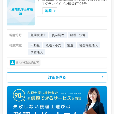
1 グランドメゾン松栄町103号
小林翔税理士事務
地図
所
得意分野
顧問税理士
資金調達
経理・決算
得意業種
不動産
流通・小売
製造
社会福祉法人
学校法人
個人の相談も受付可
詳細を見る