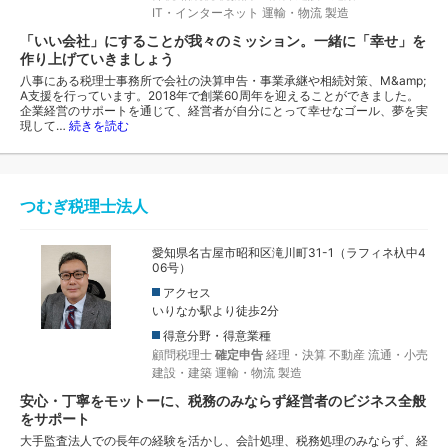
IT・インターネット
運輸・物流
製造
「いい会社」にすることが我々のミッション。一緒に「幸せ」を
作り上げていきましょう
八事にある税理士事務所で会社の決算申告・事業承継や相続対策、M&amp;
A支援を行っています。2018年で創業60周年を迎えることができました。
企業経営のサポートを通じて、経営者が自分にとって幸せなゴール、夢を実
現して…
続きを読む
つむぎ税理士法人
愛知県名古屋市昭和区滝川町31-1（ラフィネ杁中4
06号）
アクセス
いりなか駅より徒歩2分
得意分野・得意業種
顧問税理士
確定申告
経理・決算
不動産
流通・小売
建設・建築
運輸・物流
製造
安心・丁寧をモットーに、税務のみならず経営者のビジネス全般
をサポート
大手監査法人での長年の経験を活かし、会計処理、税務処理のみならず、経