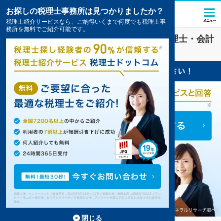
お探しの税理士事務所は見つかりましたか？
税理士紹介サービスなら、ご納得いくまで何度でも税理士事
務所を無料でご紹介可能です。
名古屋市瑞穂区
で
確定申告
対策を扱う税理士・会計
事務所の一覧
8件掲載中
閉じる