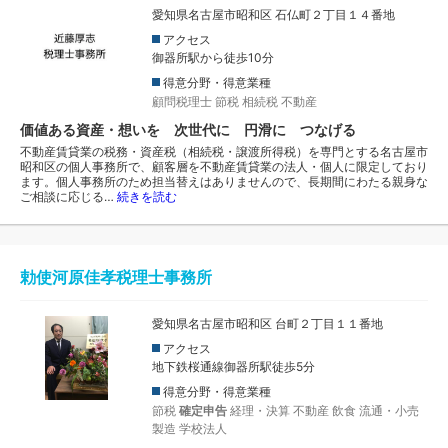
愛知県名古屋市昭和区 石仏町２丁目１４番地
アクセス
御器所駅から徒歩10分
得意分野・得意業種
顧問税理士
節税
相続税
不動産
価値ある資産・想いを 次世代に 円滑に つなげる
不動産賃貸業の税務・資産税（相続税・譲渡所得税）を専門とする名古屋市
昭和区の個人事務所で、顧客層を不動産賃貸業の法人・個人に限定しており
ます。個人事務所のため担当替えはありませんので、長期間にわたる親身な
ご相談に応じる…
続きを読む
勅使河原佳孝税理士事務所
愛知県名古屋市昭和区 台町２丁目１１番地
アクセス
地下鉄桜通線御器所駅徒歩5分
得意分野・得意業種
節税
確定申告
経理・決算
不動産
飲食
流通・小売
製造
学校法人