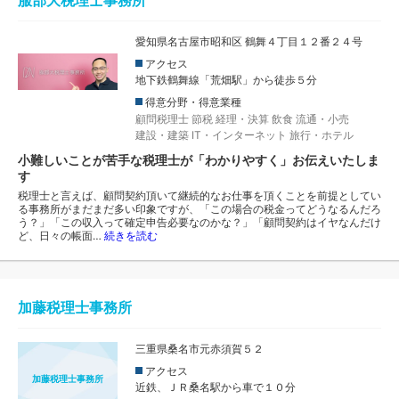
愛知県名古屋市昭和区 鶴舞４丁目１２番２４号
アクセス
地下鉄鶴舞線「荒畑駅」から徒歩５分
得意分野・得意業種
顧問税理士
節税
経理・決算
飲食
流通・小売
建設・建築
IT・インターネット
旅行・ホテル
小難しいことが苦手な税理士が「わかりやすく」お伝えいたしま
す
税理士と言えば、顧問契約頂いて継続的なお仕事を頂くことを前提としてい
る事務所がまだまだ多い印象ですが、「この場合の税金ってどうなるんだろ
う？」「この収入って確定申告必要なのかな？」「顧問契約はイヤなんだけ
ど、日々の帳面…
続きを読む
加藤税理士事務所
三重県桑名市元赤須賀５２
アクセス
加藤税理士事務所
近鉄、ＪＲ桑名駅から車で１０分