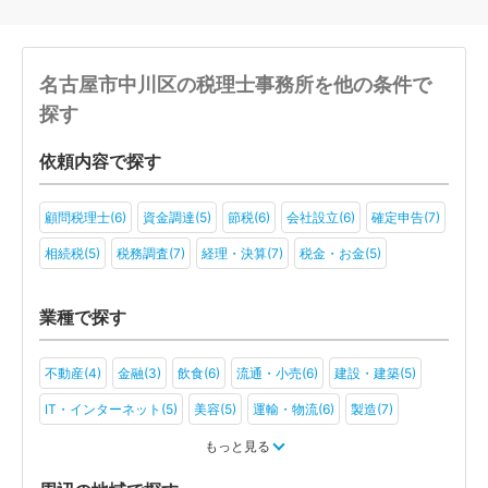
名古屋市中川区の税理士事務所を他の条件で
探す
依頼内容で探す
顧問税理士(6)
資金調達(5)
節税(6)
会社設立(6)
確定申告(7)
相続税(5)
税務調査(7)
経理・決算(7)
税金・お金(5)
業種で探す
不動産(4)
金融(3)
飲食(6)
流通・小売(6)
建設・建築(5)
IT・インターネット(5)
美容(5)
運輸・物流(6)
製造(7)
教育(4)
医療・福祉(2)
旅行・ホテル(3)
もっと見る
アミューズメント・レジャー(3)
医療法人(2)
その他(3)