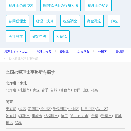
税理士の選び方
顧問税理士の報酬相場
税理士の変更
顧問税理士
経理・決算
税務調査
資金調達
節税
会社設立
確定申告
相続税
税理士ドットコム
税理士検索
愛知県
名古屋市
中川区
高畑駅
鈴木辰哉税理士事務所
全国の税理士事務所を探す
北海道・東北
北海道
(
札幌市
)
青森
岩手
宮城
(
仙台市
)
秋田
山形
福島
関東
東京都
(
港区
・
新宿区
・
渋谷区
・
千代田区
・
中央区
・
世田谷区
・
品川区
)
神奈川
(
横浜市
・
川崎市
・
相模原市
)
埼玉
(
さいたま市
)
千葉
(
千葉市
)
茨城
栃木
群馬