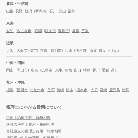
北陸・甲信越
山梨
長野
新潟
(
新潟市
)
石川
富山
福井
東海
愛知
(
名古屋市
)
静岡
(
静岡市
・
浜松市
)
岐阜
三重
近畿
大阪
(
大阪市
・
堺市
)
京都
(
京都市
)
兵庫
(
神戸市
)
滋賀
奈良
和歌山
中国・四国
岡山
(
岡山市
)
広島
(
広島市
)
鳥取
島根
山口
徳島
香川
愛媛
高知
九州・沖縄
福岡
(
福岡市
・
北九州市
)
佐賀
長崎
熊本
(
熊本市
)
大分
宮崎
鹿児島
沖縄
税理士にかかる費用について
税理士の顧問料・報酬相場
決算の税理士費用・報酬相場
会社設立の税理士費用・報酬相場
相続税の税理士費用・報酬相場