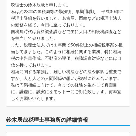
税理士の鈴木辰哉と申します。
私は約23年の国税局等の勤務後、早期退職し、平成30年に
税理士登録を行いました。名古屋、岡崎などの税理士法人
の勤務を経て、今日に至っております。
国税局時代は資料調査課などで主に大口の相続税調査など
を担当して参りました。
また、税理士法人では１年間で50件以上の相続税事案を担
当してきました。このように相続に関する業務、特に相続
税の申告書作成、不動産の評価、税務調査対策などには自
信を持っております。
相続に関する業務は、難しい税法などの法令解釈も重要で
すが、人と人との人間関係や想いが複雑に絡み合います。
私は円満相続に向けて、今までの経験を生かして真面目
に、謙虚に、誠実にをモットーにご対応致します。何卒宜
しくお願いいたします。
鈴木辰哉税理士事務所の詳細情報