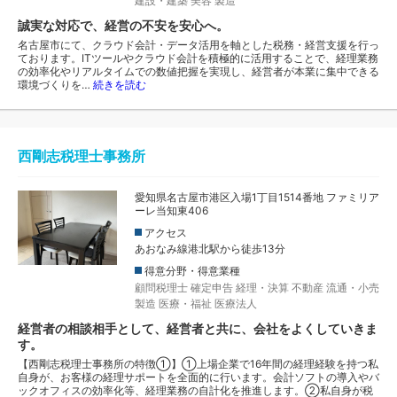
建設・建築
美容
製造
誠実な対応で、経営の不安を安心へ。
名古屋市にて、クラウド会計・データ活用を軸とした税務・経営支援を行っ
ております。ITツールやクラウド会計を積極的に活用することで、経理業務
の効率化やリアルタイムでの数値把握を実現し、経営者が本業に集中できる
環境づくりを…
続きを読む
西剛志税理士事務所
愛知県名古屋市港区入場1丁目1514番地 ファミリア
ーレ当知東406
アクセス
あおなみ線港北駅から徒歩13分
得意分野・得意業種
顧問税理士
確定申告
経理・決算
不動産
流通・小売
製造
医療・福祉
医療法人
経営者の相談相手として、経営者と共に、会社をよくしていきま
す。
【西剛志税理士事務所の特徴①】①上場企業で16年間の経理経験を持つ私
自身が、お客様の経理サポートを全面的に行います。会計ソフトの導入やバ
ックオフィスの効率化等、経理業務の自計化を推進します。②私自身が税