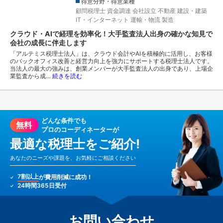
得意分野・得意業種
顧問税理士
資金調達
会社設立
不動産
建設・建築
IT・インターネット
運輸・物流
製造
クラウド・AIで経理を効率化！大手監査法人出身の確かな知見で
会社の成長に伴走します
「アルテミス税理士法人」は、クラウド会計やAIを積極的に活用し、お客様
のバックオフィス改善と経営力向上を強力にサポートする税理士法人です。
当法人の最大の強みは、創業メンバーが大手監査法人の出身であり、上場企
業監査から成…
続きを読む
どんな条件でも
無料
プロのコーディネーターが
最適な税理士をご紹介!
あなたのニーズや課題を、お気軽にご相談ください
7割以上
が費用削減に成功！
24時間365日受付
お問い合わせ