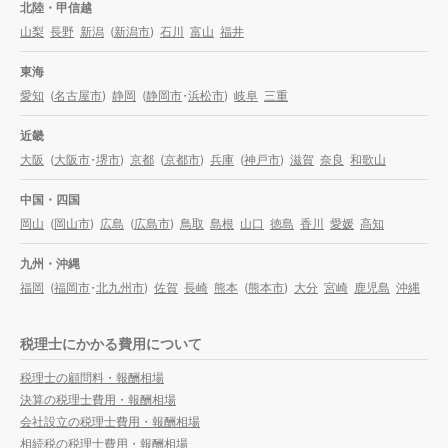
北陸・甲信越
山梨
長野
新潟
(
新潟市
)
石川
富山
福井
東海
愛知
(
名古屋市
)
静岡
(
静岡市
・
浜松市
)
岐阜
三重
近畿
大阪
(
大阪市
・
堺市
)
京都
(
京都市
)
兵庫
(
神戸市
)
滋賀
奈良
和歌山
中国・四国
岡山
(
岡山市
)
広島
(
広島市
)
鳥取
島根
山口
徳島
香川
愛媛
高知
九州・沖縄
福岡
(
福岡市
・
北九州市
)
佐賀
長崎
熊本
(
熊本市
)
大分
宮崎
鹿児島
沖縄
税理士にかかる費用について
税理士の顧問料・報酬相場
決算の税理士費用・報酬相場
会社設立の税理士費用・報酬相場
相続税の税理士費用・報酬相場