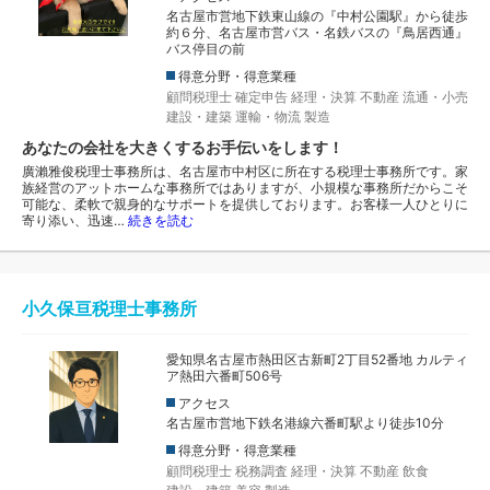
名古屋市営地下鉄東山線の『中村公園駅』から徒歩
約６分、名古屋市営バス・名鉄バスの『鳥居西通』
バス停目の前
得意分野・得意業種
顧問税理士
確定申告
経理・決算
不動産
流通・小売
建設・建築
運輸・物流
製造
あなたの会社を大きくするお手伝いをします！
廣瀨雅俊税理士事務所は、名古屋市中村区に所在する税理士事務所です。家
族経営のアットホームな事務所ではありますが、小規模な事務所だからこそ
可能な、柔軟で親身的なサポートを提供しております。お客様一人ひとりに
寄り添い、迅速…
続きを読む
小久保亘税理士事務所
愛知県名古屋市熱田区古新町2丁目52番地 カルティ
ア熱田六番町506号
アクセス
名古屋市営地下鉄名港線六番町駅より徒歩10分
得意分野・得意業種
顧問税理士
税務調査
経理・決算
不動産
飲食