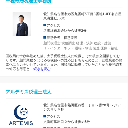
千種寿志税理士事務所
愛知県名古屋市港区九番町5丁目3番地1 JFE名古屋
東海通ビル3C
アクセス
名港線東海通駅から徒歩2分
得意分野・得意業種
顧問税理士
税務調査
経理・決算
建設・建築
IT・インターネット
運輸・物流
製造
医療・福祉
国税局に十数年勤めた後、大手税理士法人に転職し,その後独立開業してお
ります。顧問業務をはじめ各税目への対応はもちろんのこと、経理業務の簡
素化にも力をいれています。また、国税局に勤務していたことから税務調査
の対応も得意と…
続きを読む
アルテミス税理士法人
愛知県名古屋市熱田区四番二丁目17番28号 レジデ
ンスササキ1F
アクセス
六番町駅出口２から徒歩約8分