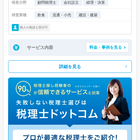
得意分野
顧問税理士
会社設立
経理・決算
得意業種
飲食
流通・小売
建設・建築
個人の相談も受付可
サービス内容
料金・事例を見る
詳細を見る