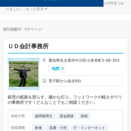
アミューズメント・レジャーが得意な名古屋市中川区の事務所が3件見つか
りました。
...
もっと見る
3
件掲載中 1/1ページ
ＵＤ会計事務所
愛知県名古屋市中川区小本本町3-98-303
地図
荒子駅から徒歩8分
経営の航路を照らす、確かな灯り。フットワークの軽さがウリ
の事務所です！どんなことでもご相談ください。
得意分野
顧問税理士
資金調達
節税
得意業種
飲食
流通・小売
IT・インターネット