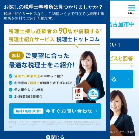
お探しの税理士事務所は見つかりましたか？
税理士紹介サービスなら、ご納得いくまで何度でも税理士事
務所を無料でご紹介可能です。
アミューズメント・レジャー
業界に強い
名古屋市中
川区
の税理士・会計事務所の一覧
3件掲載中
閉じる