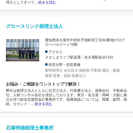
理士としてすべて…
続きを読む
グロースリンク税理士法人
愛知県名古屋市中村区平池町四丁目60番地の12グ
ローバルゲート19階
アクセス
ささしまライブ駅直通・名古屋駅徒歩13分
得意分野・得意業種
顧問税理士
会社設立
相続税
不動産
建設・建築
製造
医療・福祉
医療法人
お悩み・ご相談をワンストップで解決！
弊社は税理士法人とともに社労士法人、行政書士法人、保険会社、不動産会
社、人材コンサル会社を併設しております。東京・名古屋・岡崎・大阪に拠
点を持つ総合支援型会計事務所です。税務相談については、開業、顧問、相
続、セカンド・…
続きを読む
石塚明徳税理士事務所