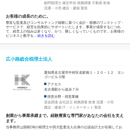
顧問税理士
確定申告
税務調査
不動産
飲食
流通・小売
建設・建築
製造
お客様の成長のために。
豊富な監査及びコンサルティング経験に基づく会計・税務のワンストップ・
サービスで、経営を効果的にサポートいたします。事業が成長するにつれ
て、経営上の悩みは多くなり、かつ、難しくなっていくものです。お客様の
ビジネスと数字を…
続きを読む
広小路総合税理士法人
愛知県名古屋市中村区名駅南１－２０－１２ ヨン
ゴ―ビル３階
アクセス
名古屋駅から徒歩７分
得意分野・得意業種
資金調達
会社設立
税務調査
飲食
流通・小売
建設・建築
IT・インターネット
製造
創業から事業承継まで。経験豊富な専門家があなたの会社を支え
ます。
当事務所は国税OBの税理士や四大監査法人出身の公認会計士が在籍してお