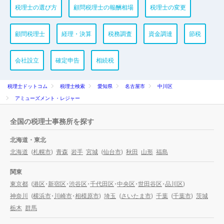
税理士の選び方
顧問税理士の報酬相場
税理士の変更
顧問税理士
経理・決算
税務調査
資金調達
節税
会社設立
確定申告
相続税
税理士ドットコム
税理士検索
愛知県
名古屋市
中川区
アミューズメント・レジャー
全国の税理士事務所を探す
北海道・東北
北海道
(
札幌市
)
青森
岩手
宮城
(
仙台市
)
秋田
山形
福島
関東
東京都
(
港区
・
新宿区
・
渋谷区
・
千代田区
・
中央区
・
世田谷区
・
品川区
)
神奈川
(
横浜市
・
川崎市
・
相模原市
)
埼玉
(
さいたま市
)
千葉
(
千葉市
)
茨城
栃木
群馬