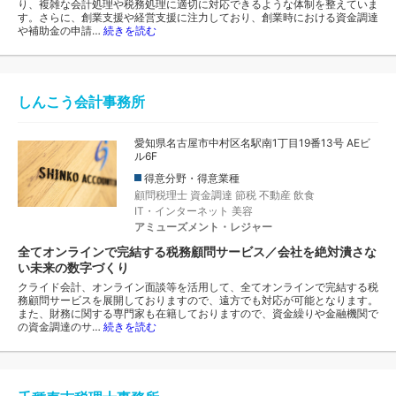
り、複雑な会計処理や税務処理に適切に対応できるような体制を整えていま
す。さらに、創業支援や経営支援に注力しており、創業時における資金調達
や補助金の申請…
続きを読む
しんこう会計事務所
愛知県名古屋市中村区名駅南1丁目19番13号 AEビ
ル6F
得意分野・得意業種
顧問税理士
資金調達
節税
不動産
飲食
IT・インターネット
美容
アミューズメント・レジャー
全てオンラインで完結する税務顧問サービス／会社を絶対潰さな
い未来の数字づくり
クライド会計、オンライン面談等を活用して、全てオンラインで完結する税
務顧問サービスを展開しておりますので、遠方でも対応が可能となります。
また、財務に関する専門家も在籍しておりますので、資金繰りや金融機関で
の資金調達のサ…
続きを読む