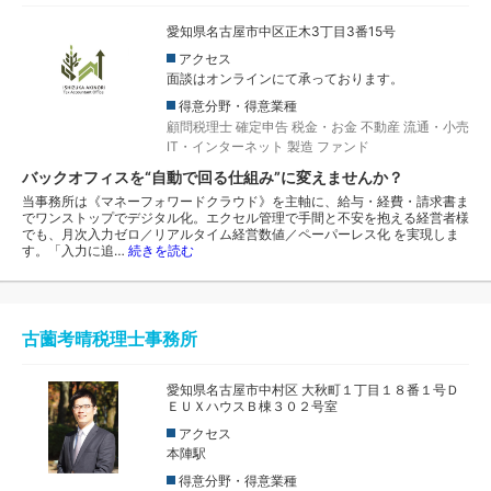
愛知県名古屋市中区正木3丁目3番15号
アクセス
面談はオンラインにて承っております。
得意分野・得意業種
顧問税理士
確定申告
税金・お金
不動産
流通・小売
IT・インターネット
製造
ファンド
バックオフィスを“自動で回る仕組み”に変えませんか？
当事務所は《マネーフォワードクラウド》を主軸に、給与・経費・請求書ま
でワンストップでデジタル化。エクセル管理で手間と不安を抱える経営者様
でも、月次入力ゼロ／リアルタイム経営数値／ペーパーレス化 を実現しま
す。「入力に追…
続きを読む
古薗考晴税理士事務所
愛知県名古屋市中村区 大秋町１丁目１８番１号Ｄ
ＥＵＸハウスＢ棟３０２号室
アクセス
本陣駅
得意分野・得意業種