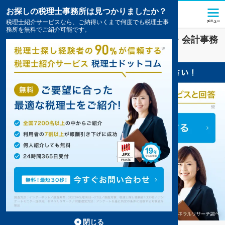
お探しの税理士事務所は見つかりましたか？
税理士紹介サービスなら、ご納得いくまで何度でも税理士事
務所を無料でご紹介可能です。
教育
業界に強い
名古屋市守山区
の税理士・会計事務
所の一覧
2件掲載中
閉じる