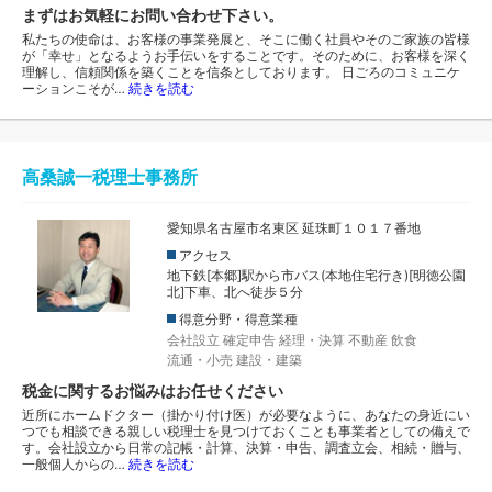
まずはお気軽にお問い合わせ下さい。
私たちの使命は、お客様の事業発展と、そこに働く社員やそのご家族の皆様
が「幸せ」となるようお手伝いをすることです。そのために、お客様を深く
理解し、信頼関係を築くことを信条としております。 日ごろのコミュニケ
ーションこそが…
続きを読む
高桑誠一税理士事務所
愛知県名古屋市名東区 延珠町１０１７番地
アクセス
地下鉄[本郷]駅から市バス(本地住宅行き)[明徳公園
北]下車、北へ徒歩５分
得意分野・得意業種
会社設立
確定申告
経理・決算
不動産
飲食
流通・小売
建設・建築
税金に関するお悩みはお任せください
近所にホームドクター（掛かり付け医）が必要なように、あなたの身近にい
つでも相談できる親しい税理士を見つけておくことも事業者としての備えで
す。会社設立から日常の記帳・計算、決算・申告、調査立会、相続・贈与、
一般個人からの…
続きを読む