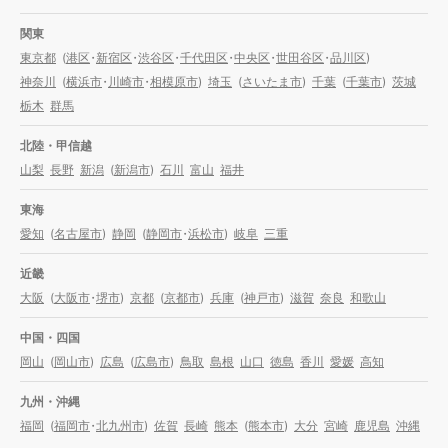
関東
東京都
(
港区
・
新宿区
・
渋谷区
・
千代田区
・
中央区
・
世田谷区
・
品川区
)
神奈川
(
横浜市
・
川崎市
・
相模原市
)
埼玉
(
さいたま市
)
千葉
(
千葉市
)
茨城
栃木
群馬
北陸・甲信越
山梨
長野
新潟
(
新潟市
)
石川
富山
福井
東海
愛知
(
名古屋市
)
静岡
(
静岡市
・
浜松市
)
岐阜
三重
近畿
大阪
(
大阪市
・
堺市
)
京都
(
京都市
)
兵庫
(
神戸市
)
滋賀
奈良
和歌山
中国・四国
岡山
(
岡山市
)
広島
(
広島市
)
鳥取
島根
山口
徳島
香川
愛媛
高知
九州・沖縄
福岡
(
福岡市
・
北九州市
)
佐賀
長崎
熊本
(
熊本市
)
大分
宮崎
鹿児島
沖縄