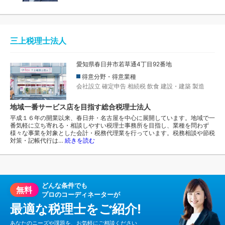
三上税理士法人
愛知県春日井市若草通4丁目92番地
得意分野・得意業種
会社設立
確定申告
相続税
飲食
建設・建築
製造
地域一番サービス店を目指す総合税理士法人
平成１６年の開業以来、春日井・名古屋を中心に展開しています。地域で一
番気軽に立ち寄れる・相談しやすい税理士事務所を目指し、業種を問わず
様々な事業を対象とした会計・税務代理業を行っています。税務相談や節税
対策・記帳代行は…
続きを読む
どんな条件でも
無料
プロのコーディネーターが
最適な税理士をご紹介!
あなたのニーズや課題を、お気軽にご相談ください