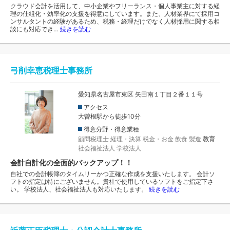
クラウド会計を活用して、中小企業やフリーランス・個人事業主に対する経
理の仕組化・効率化の支援を得意にしています。また、人材業界にて採用コ
ンサルタントの経験があるため、税務・経理だけでなく人材採用に関する相
談にも対応でき…
続きを読む
弓削幸恵税理士事務所
愛知県名古屋市東区 矢田南１丁目２番１１号
アクセス
大曽根駅から徒歩10分
得意分野・得意業種
顧問税理士
経理・決算
税金・お金
飲食
製造
教育
社会福祉法人
学校法人
会計自計化の全面的バックアップ！！
自社での会計帳簿のタイムリーかつ正確な作成を支援いたします。 会計ソ
フトの指定は特にございません。貴社で使用しているソフトをご指定下さ
い。 学校法人、社会福祉法人も対応いたします。
続きを読む