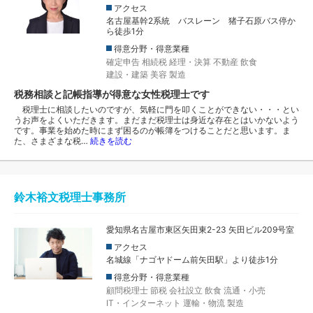
アクセス
名古屋基幹2系統 バスレーン 猪子石原バス停か
ら徒歩1分
得意分野・得意業種
確定申告
相続税
経理・決算
不動産
飲食
建設・建築
美容
製造
税務相談と記帳指導が得意な女性税理士です
税理士に相談したいのですが、気軽に門を叩くことができない・・・とい
うお声をよくいただきます。まだまだ税理士は身近な存在とはいかないよう
です。事業を始めた時にまず困るのが帳簿をつけることだと思います。ま
た、さまざまな税…
続きを読む
鈴木裕文税理士事務所
愛知県名古屋市東区矢田東2-23 矢田ビル209号室
アクセス
名城線「ナゴヤドーム前矢田駅」より徒歩1分
得意分野・得意業種
顧問税理士
節税
会社設立
飲食
流通・小売
IT・インターネット
運輸・物流
製造