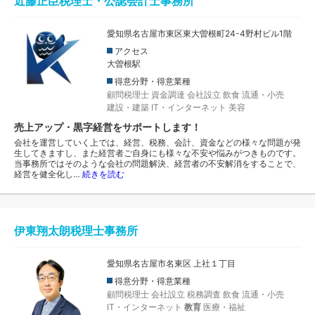
近藤正臣税理士・公認会計士事務所
愛知県名古屋市東区東大曽根町24-4野村ビル1階
アクセス
大曽根駅
得意分野・得意業種
顧問税理士
資金調達
会社設立
飲食
流通・小売
建設・建築
IT・インターネット
美容
売上アップ・黒字経営をサポートします！
会社を運営していく上では、経営、税務、会計、資金などの様々な問題が発
生してきますし、また経営者ご自身にも様々な不安や悩みがつきものです。
当事務所ではそのような会社の問題解決、経営者の不安解消をすることで、
経営を健全化し…
続きを読む
伊東翔太朗税理士事務所
愛知県名古屋市名東区 上社１丁目
得意分野・得意業種
顧問税理士
会社設立
税務調査
飲食
流通・小売
IT・インターネット
教育
医療・福祉