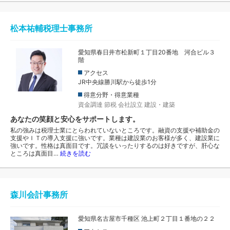
松本祐輔税理士事務所
愛知県春日井市松新町１丁目20番地 河合ビル３
階
アクセス
JR中央線勝川駅から徒歩1分
得意分野・得意業種
資金調達
節税
会社設立
建設・建築
あなたの笑顔と安心をサポートします。
私の強みは税理士業にとらわれていないところです。融資の支援や補助金の
支援やＩＴの導入支援に強いです。業種は建設業のお客様が多く、建設業に
強いです。性格は真面目です。冗談をいったりするのは好きですが、肝心な
ところは真面目…
続きを読む
森川会計事務所
愛知県名古屋市千種区 池上町２丁目１番地の２２