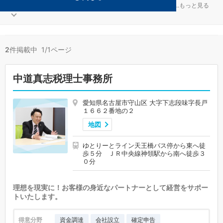
教育が得意な名古屋市守山区の事務所が2件見つかりました。
...
もっと見る
2
件掲載中 1/1ページ
中道真志税理士事務所
愛知県名古屋市守山区 大字下志段味字長戸
１６６２番地の２
地図
ゆとりーとライン天王橋バス停から東へ徒
歩５分 ＪＲ中央線神領駅から南へ徒歩３
０分
理想を現実に！お客様の身近なパートナーとして経営をサポー
トいたします。
得意分野
資金調達
会社設立
確定申告