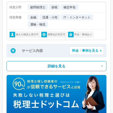
得意分野
顧問税理士
節税
確定申告
得意業種
金融
流通・小売
IT・インターネット
運輸・物流
個人の相談も受付可
国際会計対応可
料金・事例あり
サービス内容
料金・事例を見る
詳細を見る