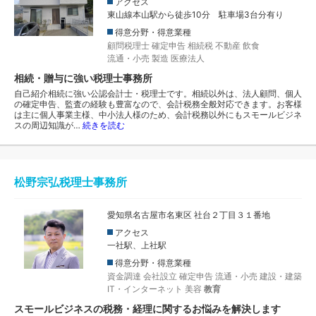
アクセス
東山線本山駅から徒歩10分 駐車場3台分有り
得意分野・得意業種
顧問税理士
確定申告
相続税
不動産
飲食
流通・小売
製造
医療法人
相続・贈与に強い税理士事務所
自己紹介相続に強い公認会計士・税理士です。相続以外は、法人顧問、個人
の確定申告、監査の経験も豊富なので、会計税務全般対応できます。お客様
は主に個人事業主様、中小法人様のため、会計税務以外にもスモールビジネ
スの周辺知識が…
続きを読む
松野宗弘税理士事務所
愛知県名古屋市名東区 社台２丁目３１番地
アクセス
一社駅、上社駅
得意分野・得意業種
資金調達
会社設立
確定申告
流通・小売
建設・建築
IT・インターネット
美容
教育
スモールビジネスの税務・経理に関するお悩みを解決します