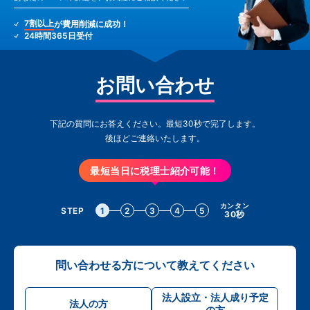
7割以上
が費用削減に成功！
24時間365日受付
お問い合わせ
下記の質問にお答えください。最短30秒で完了します。
後ほどご連絡いたします。
最短当日に税理士紹介可能！
カンタン
STEP
1
2
3
4
5
30秒
問い合わせる方について教えてください
法人設立・法人成り予定
法人の方
の方