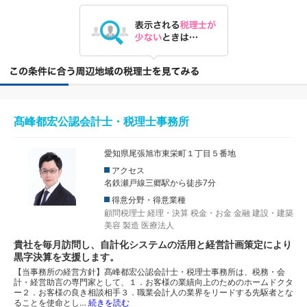
髙峰都宏公認会計士・税理士事務所
愛知県尾張旭市東栄町１丁目５番地
アクセス
名鉄瀬戸線三郷駅から徒歩7分
得意分野・得意業種
顧問税理士
経理・決算
税金・お金
金融
建設・建築
美容
製造
医療法人
貴社を毎月訪問し、自計化システムの活用と経営計画策定により
黒字決算を支援します。
【当事務所の経営方針】髙峰都宏公認会計士・税理士事務所は、税務・会
計・経営助言の専門家として、１．お客様の業績向上のためのホームドクタ
ー２．お客様の良き相談相手３．職業会計人の業界をリードする先駆者とな
ることを使命とし…
続きを読む