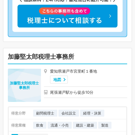
加藤堅太郎税理士事務所
愛知県瀬戸市宮里町１番地
地図
加藤堅太郎税理士
事務所
尾張瀬戸駅から徒歩10分
得意分野
顧問税理士
会社設立
経理・決算
得意業種
飲食
流通・小売
建設・建築
製造