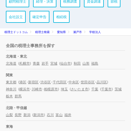
顧問税理士
経理・決算
税務調査
資金調達
節税
会社設立
確定申告
相続税
税理士ドットコム
税理士検索
愛知県
瀬戸市
学校法人
全国の税理士事務所を探す
北海道・東北
北海道
(
札幌市
)
青森
岩手
宮城
(
仙台市
)
秋田
山形
福島
関東
東京都
(
港区
・
新宿区
・
渋谷区
・
千代田区
・
中央区
・
世田谷区
・
品川区
)
神奈川
(
横浜市
・
川崎市
・
相模原市
)
埼玉
(
さいたま市
)
千葉
(
千葉市
)
茨城
栃木
群馬
北陸・甲信越
山梨
長野
新潟
(
新潟市
)
石川
富山
福井
東海