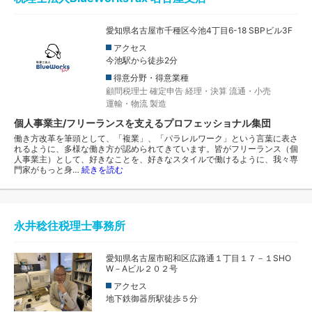
愛知県名古屋市千種区今池4丁目6-18 SBPビル3F
アクセス
今池駅から徒歩2分
得意分野・得意業種
顧問税理士
確定申告
経理・決算
流通・小売
運輸・物流
製造
個人事業主/フリーランスを支えるプロフェッショナル集団
働き方改革を筆頭として、「複業」、「パラレルワーク」という言葉に表さ
れるように、多様な働き方が認められてきています。皆がフリーランス（個
人事業主）として、好きなことを、好きなスタイルで働けるように、我々専
門家がもっと身…
続きを読む
永井稔往税理士事務所
愛知県名古屋市昭和区広路通１丁目１７－１SHO
W－Aビル２０２号
アクセス
地下鉄御器所駅徒歩５分