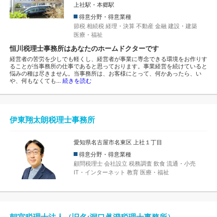
上社駅・本郷駅
得意分野・得意業種
節税
相続税
経理・決算
不動産
金融
建設・建築
医療・福祉
恒川税理士事務所はあなたのホームドクターです
経営者の苦労を少しでも軽くし、経営者が事業に専念できる環境をお作りす
ることが当事務所の仕事であると思っております。事業経営を続けていると
悩みの種は尽きません。当事務所は、お客様にとって、何かあったら、い
や、何もなくても…
続きを読む
伊東翔太朗税理士事務所
愛知県名古屋市名東区 上社１丁目
得意分野・得意業種
顧問税理士
会社設立
税務調査
飲食
流通・小売
IT・インターネット
教育
医療・福祉