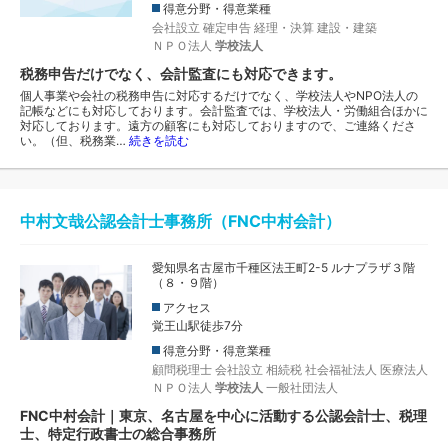
得意分野・得意業種
会社設立
確定申告
経理・決算
建設・建築
ＮＰＯ法人
学校法人
税務申告だけでなく、会計監査にも対応できます。
個人事業や会社の税務申告に対応するだけでなく、学校法人やNPO法人の
記帳などにも対応しております。会計監査では、学校法人・労働組合ほかに
対応しております。遠方の顧客にも対応しておりますので、ご連絡くださ
い。（但、税務業…
続きを読む
中村文哉公認会計士事務所（FNC中村会計）
愛知県名古屋市千種区法王町2-5 ルナプラザ３階
（８・９階）
アクセス
覚王山駅徒歩7分
得意分野・得意業種
顧問税理士
会社設立
相続税
社会福祉法人
医療法人
ＮＰＯ法人
学校法人
一般社団法人
FNC中村会計｜東京、名古屋を中心に活動する公認会計士、税理
士、特定行政書士の総合事務所