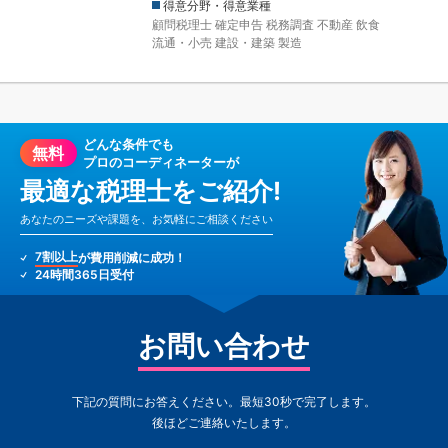
得意分野・得意業種
顧問税理士
確定申告
税務調査
不動産
飲食
流通・小売
建設・建築
製造
どんな条件でも
無料
プロのコーディネーターが
最適な税理士をご紹介!
あなたのニーズや課題を、お気軽にご相談ください
7割以上
が費用削減に成功！
24時間365日受付
お問い合わせ
下記の質問にお答えください。最短30秒で完了します。
後ほどご連絡いたします。