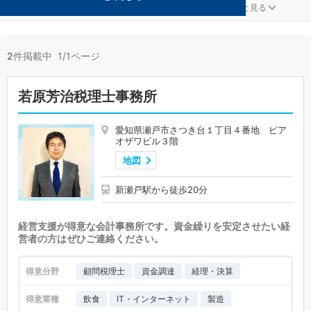
学校法人が得意な瀬戸の事務所が2件見つかりました。
...
もっと見る
2
件掲載中 1/1ページ
若原芳治税理士事務所
愛知県瀬戸市さつき台１丁目４番地 ピア
オザワビル３階
地図
新瀬戸駅から徒歩20分
経営支援が得意な会計事務所です。資金繰りを安定させたい経
営者の方はぜひご連絡ください。
得意分野
顧問税理士
資金調達
経理・決算
得意業種
飲食
IT・インターネット
製造