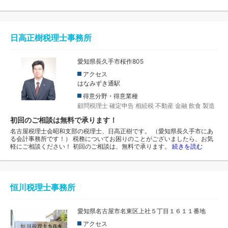
日高正樹税理士事務所
愛知県長久手市桜作805
アクセス
はなみずき通駅
得意分野・得意業種
顧問税理士
確定申告
相続税
不動産
金融
飲食
製造
初回のご相談は無料で承ります！
名古屋税理士会昭和支部の税理士、日高正樹です。 （愛知県長久手市にあ
る会計事務所です！） 税務についてお困りのことがございましたら、お気
軽にご相談ください！ 初回のご相談は、無料で承ります。
続きを読む
恒川税理士事務所
愛知県名古屋市名東区上社５丁目１６１１番地
アクセス