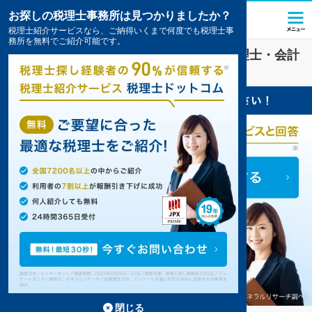
お探しの税理士事務所は見つかりましたか？
税理士紹介サービスなら、ご納得いくまで何度でも税理士事
務所を無料でご紹介可能です。
学校法人
業界に強い
瀬戸市(愛知県)
の税理士・会計
事務所の一覧
2件掲載中
閉じる