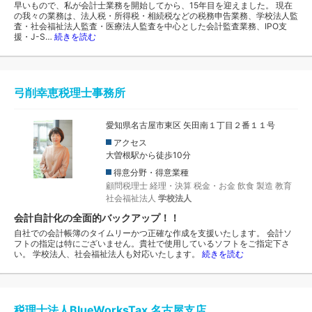
早いもので、私が会計士業務を開始してから、15年目を迎えました。 ​現在
の我々の業務は、法人税・所得税・相続税などの税務申告業務、学校法人監
査・社会福祉法人監査・医療法人監査を中心とした会計監査業務、IPO支
援・J-S…
続きを読む
弓削幸恵税理士事務所
愛知県名古屋市東区 矢田南１丁目２番１１号
アクセス
大曽根駅から徒歩10分
得意分野・得意業種
顧問税理士
経理・決算
税金・お金
飲食
製造
教育
社会福祉法人
学校法人
会計自計化の全面的バックアップ！！
自社での会計帳簿のタイムリーかつ正確な作成を支援いたします。 会計ソ
フトの指定は特にございません。貴社で使用しているソフトをご指定下さ
い。 学校法人、社会福祉法人も対応いたします。
続きを読む
税理士法人BlueWorksTax 名古屋支店