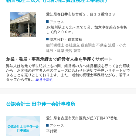
朝宮税理士法人（旧名:洞口眞澄税理士事務所）
愛知県春日井市朝宮町２丁目１３番地２３
アクセス
JR勝川駅より北へ車で５分、如意申交差点を右折
して約２００ｍ。
得意分野・得意業種
顧問税理士
会社設立
税務調査
不動産
流通・小売
建設・建築
美容
製造
創業・発展・事業承継まで経営者人生を手厚くサポート
弊法人は地元で半世紀以上もの間、経営者の方へ経営相談を行ってきた経験
から、お客様の経営者人生のフェーズに合わせた適切で手厚いサポートがで
きることを売りとしております。また、老舗の税理士事務所ながら、若手ス
タッフから年配…
続きを読む
公認会計士 田中伸一会計事務所
愛知県名古屋市天白区梅が丘3丁目407番地
アクセス
公認会計士 田中伸一会
計事務所
平針駅