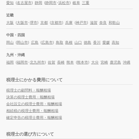
愛知
(
名古屋市
)
静岡
(
静岡市
・
浜松市
)
岐阜
三重
近畿
大阪
(
大阪市
・
堺市
)
京都
(
京都市
)
兵庫
(
神戸市
)
滋賀
奈良
和歌山
中国・四国
岡山
(
岡山市
)
広島
(
広島市
)
鳥取
島根
山口
徳島
香川
愛媛
高知
九州・沖縄
福岡
(
福岡市
・
北九州市
)
佐賀
長崎
熊本
(
熊本市
)
大分
宮崎
鹿児島
沖縄
税理士にかかる費用について
税理士の顧問料・報酬相場
決算の税理士費用・報酬相場
会社設立の税理士費用・報酬相場
相続税の税理士費用・報酬相場
確定申告の税理士費用・報酬相場
税理士の選び方について