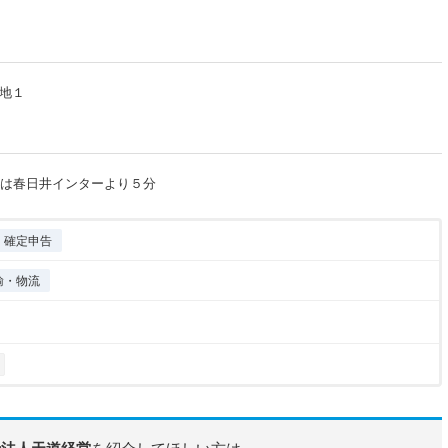
地１
方は春日井インターより５分
確定申告
輸・物流