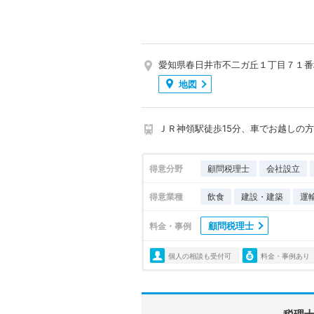
愛知県春日井市不二ガ丘１丁目７１番
地図
ＪＲ神領駅徒歩15分、車でお越しの
得意分野
顧問税理士
会社設立
得意業種
飲食
建設・建築
運
顧問税理士
料金・事例
個人の相談も受付可
料金・事例あり