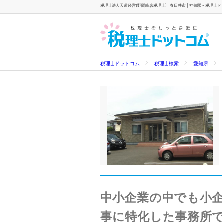
税理士法人天道経営(野間峰彦税理士) | 春日井市 | 神領駅 - 税理士
税理士ドットコム
税理士検索
愛知県
中小企業の中でも小
事に特化した事務所