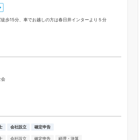
駅徒歩15分、車でお越しの方は春日井インターより５分
士会
士
会社設立
確定申告
士
会社設立
確定申告
経理・決算