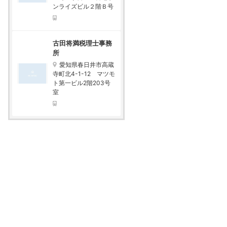
ンライズビル２階Ｂ号
古田将満税理士事務
所
愛知県春日井市高蔵
寺町北4-1-12 マツモ
ト第一ビル2階203号
室