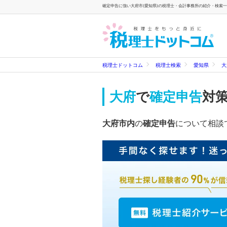
確定申告に強い大府市(愛知県)の税理士・会計事務所の紹介・検索一覧
税理士ドットコム
税理士検索
愛知県
大
大府
で
確定申告
対
大府市内
の
確定申告
について相談