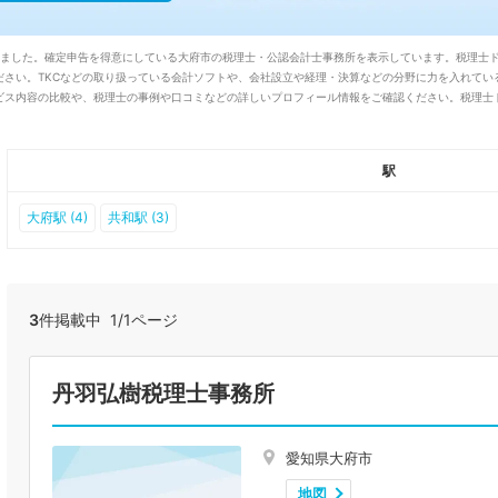
りました。確定申告を得意にしている大府市の税理士・公認会計士事務所を表示しています。税理士
ださい。TKCなどの取り扱っている会計ソフトや、会社設立や経理・決算などの分野に力を入れてい
ス内容の比較や、税理士の事例や口コミなどの詳しいプロフィール情報をご確認ください。税理士ド
駅
大府駅 (4)
共和駅 (3)
3
件掲載中 1/1ページ
丹羽弘樹税理士事務所
愛知県大府市
地図