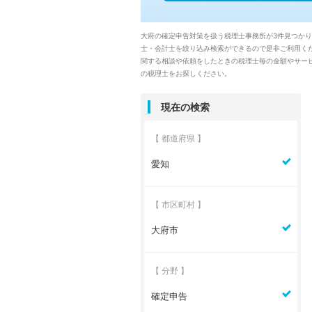
大府の確定申告対策を扱う税理士事務所が3件見つか
士・会計士を絞り込み検索ができるので是非ご利用く
関する相談や依頼をしたときの税理士毎の金額やサービ
の税理士をお探しください。
現在の検索
【 都道府県 】
愛知
【 市区町村 】
大府市
【 分野 】
確定申告