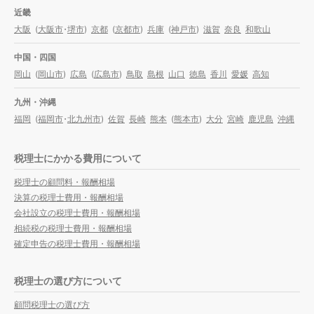
近畿
大阪
(
大阪市
・
堺市
)
京都
(
京都市
)
兵庫
(
神戸市
)
滋賀
奈良
和歌山
中国・四国
岡山
(
岡山市
)
広島
(
広島市
)
鳥取
島根
山口
徳島
香川
愛媛
高知
九州・沖縄
福岡
(
福岡市
・
北九州市
)
佐賀
長崎
熊本
(
熊本市
)
大分
宮崎
鹿児島
沖縄
税理士にかかる費用について
税理士の顧問料・報酬相場
決算の税理士費用・報酬相場
会社設立の税理士費用・報酬相場
相続税の税理士費用・報酬相場
確定申告の税理士費用・報酬相場
税理士の選び方について
顧問税理士の選び方