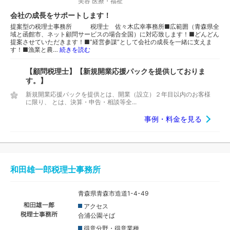
美容
医療・福祉
会社の成長をサポートします！
提案型の税理士事務所 税理士 佐々木広幸事務所■広範囲（青森県全
域と函館市、ネット顧問サービスの場合全国）に対応致します！■どんどん
提案させていただきます！■”経営参謀”として会社の成長を一緒に支えま
す！■漁業と農…
続きを読む
【顧問税理士】【新規開業応援パックを提供しておりま
す。】
新規開業応援パックを提供とは、開業（設立）２年目以内のお客様
に限り、 とは、決算・申告・相談等全...
事例・料金を見る
和田雄一郎税理士事務所
青森県青森市造道1-4-49
アクセス
合浦公園そば
得意分野・得意業種