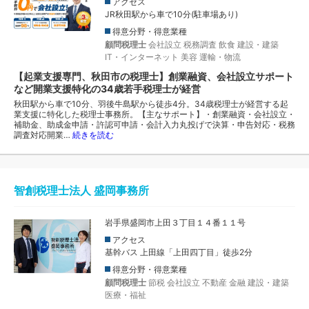
アクセス
JR秋田駅から車で10分(駐車場あり)
得意分野・得意業種
顧問税理士
会社設立
税務調査
飲食
建設・建築
IT・インターネット
美容
運輸・物流
【起業支援専門、秋田市の税理士】創業融資、会社設立サポート
など開業支援特化の34歳若手税理士が経営
秋田駅から車で10分、羽後牛島駅から徒歩4分。34歳税理士が経営する起
業支援に特化した税理士事務所。【主なサポート】・創業融資・会社設立・
補助金、助成金申請・許認可申請・会計入力丸投げで決算・申告対応・税務
調査対応開業…
続きを読む
智創税理士法人 盛岡事務所
岩手県盛岡市上田３丁目１４番１１号
アクセス
基幹バス 上田線「上田四丁目」徒歩2分
得意分野・得意業種
顧問税理士
節税
会社設立
不動産
金融
建設・建築
医療・福祉