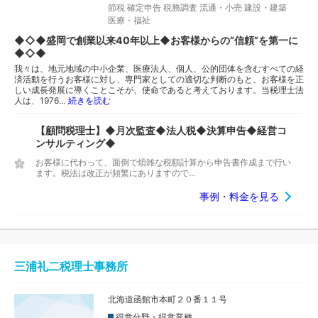
節税
確定申告
税務調査
流通・小売
建設・建築
医療・福祉
◆◇◆盛岡で創業以来40年以上◆お客様からの“信頼”を第一に
◆◇◆
我々は、地元地域の中小企業、医療法人、個人、公的団体を含むすべての経
済活動を行うお客様に対し、専門家としての適切な判断のもと、お客様を正
しい成長発展に導くことこそが、使命であると考えております。当税理士法
人は、1976…
続きを読む
【顧問税理士】◆月次監査◆法人税◆決算申告◆経営コ
ンサルティング◆
お客様に代わって、面倒で煩雑な税額計算から申告書作成まで行い
ます。税法は改正が頻繁にありますので...
事例・料金を見る
三浦礼二税理士事務所
北海道函館市本町２０番１１号
得意分野・得意業種