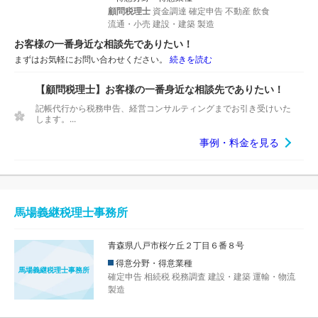
顧問税理士
資金調達
確定申告
不動産
飲食
流通・小売
建設・建築
製造
お客様の一番身近な相談先でありたい！
まずはお気軽にお問い合わせください。
続きを読む
【顧問税理士】お客様の一番身近な相談先でありたい！
記帳代行から税務申告、経営コンサルティングまでお引き受けいた
します。...
事例・料金を見る
馬場義継税理士事務所
青森県八戸市桜ケ丘２丁目６番８号
得意分野・得意業種
馬場義継税理士事務所
確定申告
相続税
税務調査
建設・建築
運輸・物流
製造