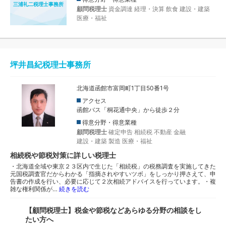
三浦礼二税理士事務所
顧問税理士
資金調達
経理・決算
飲食
建設・建築
医療・福祉
坪井昌紀税理士事務所
北海道函館市富岡町1丁目50番1号
アクセス
函館バス「桐花通中央」から徒歩２分
得意分野・得意業種
顧問税理士
確定申告
相続税
不動産
金融
建設・建築
製造
医療・福祉
相続税や節税対策に詳しい税理士
・北海道全域や東京２３区内で生じた「相続税」の税務調査を実施してきた
元国税調査官だからわかる「指摘されやすいツボ」をしっかり押さえて、申
告書の作成を行い、必要に応じて２次相続アドバイスを行っています。・複
雑な権利関係が…
続きを読む
【顧問税理士】税金や節税などあらゆる分野の相談をし
たい方へ