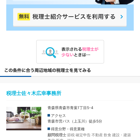
税理士佐々木広幸事務所
青森県青森市青葉1丁目5-4
アクセス
青森市営バス（上玉川）徒歩5分
得意分野・得意業種
顧問税理士
節税
確定申告
不動産
飲食
建設・建築