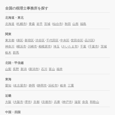
全国の税理士事務所を探す
北海道・東北
北海道
(
札幌市
)
青森
岩手
宮城
(
仙台市
)
秋田
山形
福島
関東
東京都
(
港区
・
新宿区
・
渋谷区
・
千代田区
・
中央区
・
世田谷区
・
品川区
)
神奈川
(
横浜市
・
川崎市
・
相模原市
)
埼玉
(
さいたま市
)
千葉
(
千葉市
)
茨城
栃木
群馬
北陸・甲信越
山梨
長野
新潟
(
新潟市
)
石川
富山
福井
東海
愛知
(
名古屋市
)
静岡
(
静岡市
・
浜松市
)
岐阜
三重
近畿
大阪
(
大阪市
・
堺市
)
京都
(
京都市
)
兵庫
(
神戸市
)
滋賀
奈良
和歌山
中国・四国