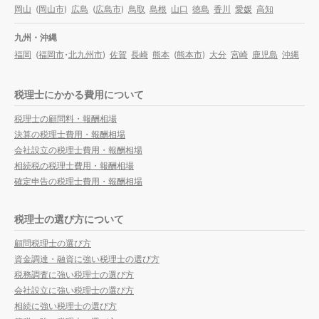
岡山
(
岡山市
)
広島
(
広島市
)
鳥取
島根
山口
徳島
香川
愛媛
高知
九州・沖縄
福岡
(
福岡市
・
北九州市
)
佐賀
長崎
熊本
(
熊本市
)
大分
宮崎
鹿児島
沖縄
税理士にかかる費用について
税理士の顧問料・報酬相場
決算の税理士費用・報酬相場
会社設立の税理士費用・報酬相場
相続税の税理士費用・報酬相場
確定申告の税理士費用・報酬相場
税理士の選び方について
顧問税理士の選び方
資金調達・融資に強い税理士の選び方
税務調査に強い税理士の選び方
会社設立に強い税理士の選び方
相続に強い税理士の選び方