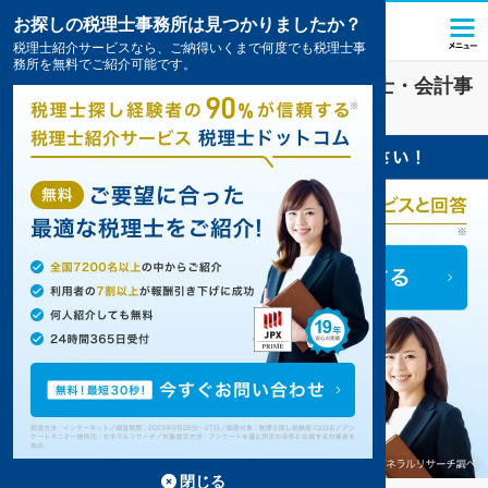
お探しの税理士事務所は見つかりましたか？
税理士紹介サービスなら、ご納得いくまで何度でも税理士事
務所を無料でご紹介可能です。
ファンド
業界に強い
千葉市中央区
の税理士・会計事
務所の一覧
2件掲載中
閉じる