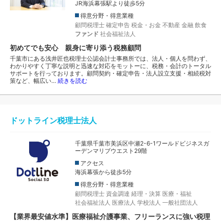
JR海浜幕張駅より徒歩5分
得意分野・得意業種
顧問税理士
確定申告
税金・お金
不動産
金融
飲食
ファンド
社会福祉法人
初めてでも安心 親身に寄り添う税務顧問
千葉市にある浅井匠也税理士公認会計士事務所では、法人・個人を問わず、
わかりやすく丁寧な説明と迅速な対応をモットーに、税務・会計のトータル
サポートを行っております。顧問契約・確定申告・法人設立支援・相続税対
策など、幅広い…
続きを読む
ドットライン税理士法人
千葉県千葉市美浜区中瀬2-6-1ワールドビジネスガ
ーデンマリブウエスト29階
アクセス
海浜幕張から徒歩5分
得意分野・得意業種
顧問税理士
資金調達
経理・決算
医療・福祉
社会福祉法人
医療法人
学校法人
一般社団法人
【業界最安値水準】医療福祉介護事業、フリーランスに強い税理