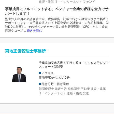
経理・決算
IT・インターネット
ファンド
事業成長にフルコミットする。ベンチャー企業の皆様を全力でサ
ポートします！
監査法人出身の公認会計士が、税務申告・記帳代行から経営支援まで幅広く
サポートします。大手監査法人にて上場企業の会計監査、内部統制構築、財
務DDに従事し、その後ベンチャー企業の経営管理部長（CFO）として資金
調達やコーポ…
続きを読む
菊地正俊税理士事務所
千葉県浦安市高洲５丁目１番Ｈ－１１０３号レジア
スフォート新浦安
アクセス
新浦安駅からバス10分
得意分野・得意業種
顧問税理士
確定申告
税務調査
不動産
建設・建築
IT・インターネット
運輸・物流
製造