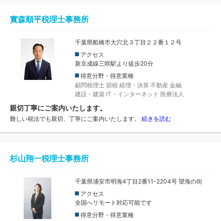
實森順平税理士事務所
千葉県船橋市大穴北３丁目２２番１２号
アクセス
新京成線三咲駅より徒歩20分
得意分野・得意業種
顧問税理士
節税
経理・決算
不動産
金融
建設・建築
IT・インターネット
医療法人
親切丁寧にご案内いたします。
難しい税法でも親切、丁寧にご案内いたします。
続きを読む
杉山翔一税理士事務所
千葉県浦安市明海4丁目2番11-2204号 望海の街
アクセス
全国へリモート対応可能です
得意分野・得意業種