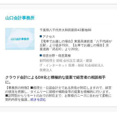
山口会計事務所
千葉県八千代市大和田新田42番地66
アクセス
山口会計事務所
【電車でお越しの場合】東葉高速鉄道「八千代緑が
丘駅」より徒歩15分。【お車でお越しの場合】京
葉道路「武石IC」より20分。
得意分野・得意業種
顧問税理士
節税
会社設立
建設・建築
IT・インターネット
医療・福祉
社会福祉法人
医療法人
クラウド会計によるDX化と積極的な提案で経営者の相談相手
に。
【事務所の特徴】■税理士・公認会計士である所長が対応しますので、経営
の状況を把握し、タイムリーに節税や補助金等の提案を積極的に行います。
■訪問型からリモートのみでの対応まで、お客様のニーズに合わせて柔軟に
契約内容を協議…
続きを読む