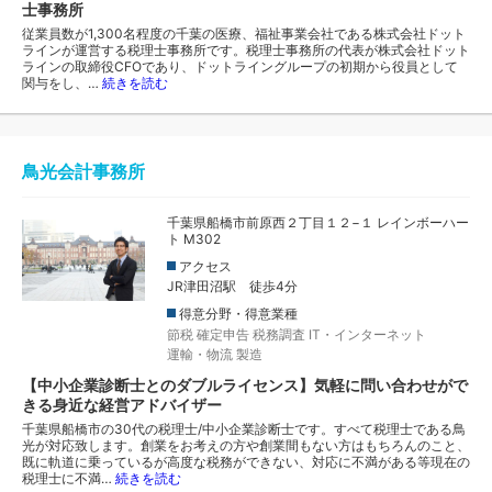
士事務所
従業員数が1,300名程度の千葉の医療、福祉事業会社である株式会社ドット
ラインが運営する税理士事務所です。税理士事務所の代表が株式会社ドット
ラインの取締役CFOであり、ドットライングループの初期から役員として
関与をし、…
続きを読む
鳥光会計事務所
千葉県船橋市前原西２丁目１２−１ レインボーハー
ト M302
アクセス
JR津田沼駅 徒歩4分
得意分野・得意業種
節税
確定申告
税務調査
IT・インターネット
運輸・物流
製造
【中小企業診断士とのダブルライセンス】気軽に問い合わせがで
きる身近な経営アドバイザー
千葉県船橋市の30代の税理士/中小企業診断士です。すべて税理士である鳥
光が対応致します。創業をお考えの方や創業間もない方はもちろんのこと、
既に軌道に乗っているが高度な税務ができない、対応に不満がある等現在の
税理士に不満…
続きを読む