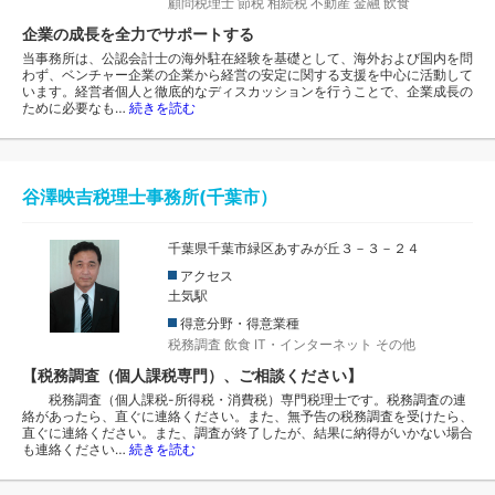
顧問税理士
節税
相続税
不動産
金融
飲食
企業の成長を全力でサポートする
当事務所は、公認会計士の海外駐在経験を基礎として、海外および国内を問
わず、ベンチャー企業の企業から経営の安定に関する支援を中心に活動して
います。経営者個人と徹底的なディスカッションを行うことで、企業成長の
ために必要なも…
続きを読む
谷澤映吉税理士事務所(千葉市）
千葉県千葉市緑区あすみが丘３－３－２４
アクセス
土気駅
得意分野・得意業種
税務調査
飲食
IT・インターネット
その他
【税務調査（個人課税専門）、ご相談ください】
税務調査（個人課税-所得税・消費税）専門税理士です。税務調査の連
絡があったら、直ぐに連絡ください。また、無予告の税務調査を受けたら、
直ぐに連絡ください。また、調査が終了したが、結果に納得がいかない場合
も連絡ください…
続きを読む