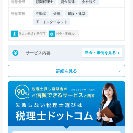
得意分野
顧問税理士
資金調達
会社設立
得意業種
不動産
金融
建設・建築
IT・インターネット
個人の相談も受付可
料金・事例あり
サービス内容
料金・事例を見る
詳細を見る