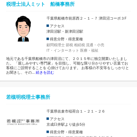
税理士法人ミット 船橋事務所
千葉県船橋市前原西２－１－７ 津田沼コーポ３F
アクセス
津田沼駅・新津田沼駅
得意分野・得意業種
顧問税理士
節税
相続税
流通・小売
IT・インターネット
医療・福祉
地元である千葉県船橋市の津田沼にて、２０１５年に独立開業いたしまし
た。 「親しみやすい専門家」を目指し、可能な限り分かりやすい言葉でお
客様にご説明することを 心掛けております。 お客様の不安等をしっかりと
お聞きし、その…
続きを読む
若槻明税理士事務所
千葉県佐倉市稲荷台１－２１－２６
アクセス
京成臼井駅より徒歩5分
得意分野・得意業種