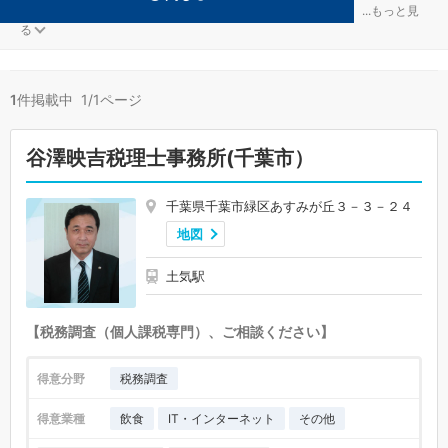
運輸・物流が得意な千葉市緑区の事務所が1件見つかりました。
...
もっと見
る
1
件掲載中 1/1ページ
谷澤映吉税理士事務所(千葉市）
千葉県千葉市緑区あすみが丘３－３－２４
地図
土気駅
【税務調査（個人課税専門）、ご相談ください】
得意分野
税務調査
得意業種
飲食
IT・インターネット
その他