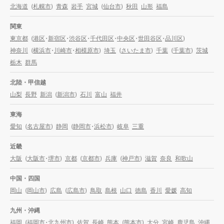
北海道
(
札幌市
)
青森
岩手
宮城
(
仙台市
)
秋田
山形
福島
関東
東京都
(
港区
・
新宿区
・
渋谷区
・
千代田区
・
中央区
・
世田谷区
・
品川区
)
神奈川
(
横浜市
・
川崎市
・
相模原市
)
埼玉
(
さいたま市
)
千葉
(
千葉市
)
茨城
栃木
群馬
北陸・甲信越
山梨
長野
新潟
(
新潟市
)
石川
富山
福井
東海
愛知
(
名古屋市
)
静岡
(
静岡市
・
浜松市
)
岐阜
三重
近畿
大阪
(
大阪市
・
堺市
)
京都
(
京都市
)
兵庫
(
神戸市
)
滋賀
奈良
和歌山
中国・四国
岡山
(
岡山市
)
広島
(
広島市
)
鳥取
島根
山口
徳島
香川
愛媛
高知
九州・沖縄
福岡
(
福岡市
・
北九州市
)
佐賀
長崎
熊本
(
熊本市
)
大分
宮崎
鹿児島
沖縄