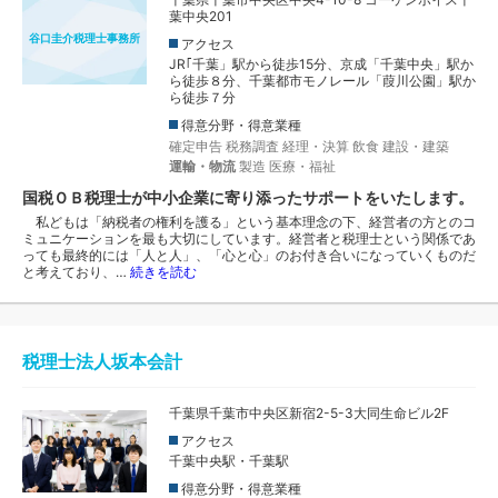
葉中央201
谷口圭介税理士事務所
アクセス
JR｢千葉」駅から徒歩15分、京成「千葉中央」駅か
ら徒歩８分、千葉都市モノレール「葭川公園」駅か
ら徒歩７分
得意分野・得意業種
確定申告
税務調査
経理・決算
飲食
建設・建築
運輸・物流
製造
医療・福祉
国税ＯＢ税理士が中小企業に寄り添ったサポートをいたします。
私どもは「納税者の権利を護る」という基本理念の下、経営者の方とのコ
ミュニケーションを最も大切にしています。経営者と税理士という関係であ
っても最終的には「人と人」、「心と心」のお付き合いになっていくものだ
と考えており、…
続きを読む
税理士法人坂本会計
千葉県千葉市中央区新宿2-5-3大同生命ビル2F
アクセス
千葉中央駅・千葉駅
得意分野・得意業種