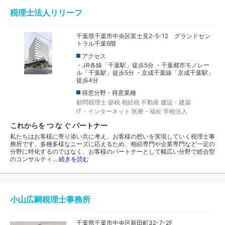
税理士法人リリーフ
千葉県千葉市中央区富士見2-5-12 グランドセン
トラル千葉6階
アクセス
・JR各線「千葉駅」徒歩5分 ・千葉都市モノレー
ル「千葉駅」徒歩5分 ・京成千葉線「京成千葉駅」
徒歩4分
得意分野・得意業種
顧問税理士
節税
相続税
不動産
建設・建築
IT・インターネット
医療・福祉
学校法人
これからを つ な ぐ パートナー
私たちはお客様に寄り添い共に考え、お客様の想いを実現していく税理士事
務所です。多種多様なニーズに応えるため、相続専門や企業専門など一定の
分野に特化するのではなく、お客様のパートナーとして幅広い分野で総合型
のコンサルティ…
続きを読む
小山広嗣税理士事務所
千葉県千葉市中央区新田町32-7-2F