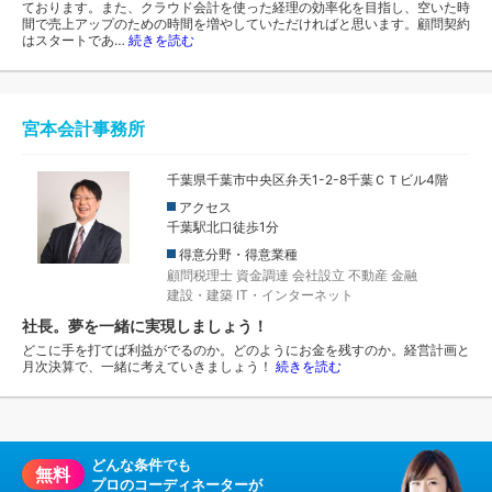
ております。また、クラウド会計を使った経理の効率化を目指し、空いた時
間で売上アップのための時間を増やしていただければと思います。顧問契約
はスタートであ…
続きを読む
宮本会計事務所
千葉県千葉市中央区弁天1-2-8千葉ＣＴビル4階
アクセス
千葉駅北口徒歩1分
得意分野・得意業種
顧問税理士
資金調達
会社設立
不動産
金融
建設・建築
IT・インターネット
社長。夢を一緒に実現しましょう！
どこに手を打てば利益がでるのか。どのようにお金を残すのか。経営計画と
月次決算で、一緒に考えていきましょう！
続きを読む
どんな条件でも
無料
プロのコーディネーターが