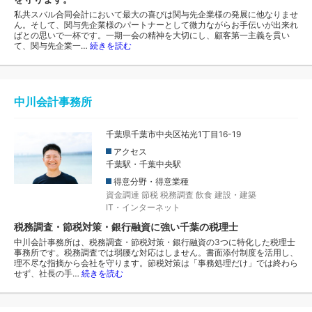
私共スバル合同会計において最大の喜びは関与先企業様の発展に他なりませ
ん。そして、関与先企業様のパートナーとして微力ながらお手伝いが出来れ
ばとの思いで一杯です。一期一会の精神を大切にし、顧客第一主義を貫い
て、関与先企業一…
続きを読む
中川会計事務所
千葉県千葉市中央区祐光1丁目16-19
アクセス
千葉駅・千葉中央駅
得意分野・得意業種
資金調達
節税
税務調査
飲食
建設・建築
IT・インターネット
税務調査・節税対策・銀行融資に強い千葉の税理士
中川会計事務所は、税務調査・節税対策・銀行融資の3つに特化した税理士
事務所です。税務調査では弱腰な対応はしません。書面添付制度を活用し、
理不尽な指摘から会社を守ります。節税対策は「事務処理だけ」では終わら
せず、社長の手…
続きを読む