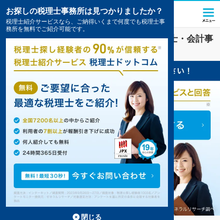
お探しの税理士事務所は見つかりましたか？
税理士紹介サービスなら、ご納得いくまで何度でも税理士事
務所を無料でご紹介可能です。
運輸・物流
業界に強い
千葉市緑区
の税理士・会計事
務所の一覧
1件掲載中
閉じる