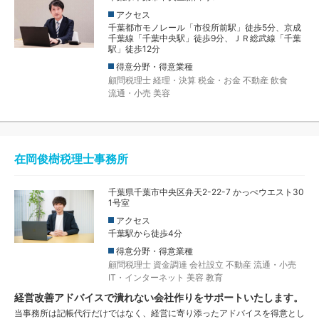
アクセス
千葉都市モノレール「市役所前駅」徒歩5分、京成
千葉線「千葉中央駅」徒歩9分、ＪＲ総武線「千葉
駅」徒歩12分
得意分野・得意業種
顧問税理士
経理・決算
税金・お金
不動産
飲食
流通・小売
美容
在岡俊樹税理士事務所
千葉県千葉市中央区弁天2-22-7 かっぺウエスト30
1号室
アクセス
千葉駅から徒歩4分
得意分野・得意業種
顧問税理士
資金調達
会社設立
不動産
流通・小売
IT・インターネット
美容
教育
経営改善アドバイスで潰れない会社作りをサポートいたします。
当事務所は記帳代行だけではなく、経営に寄り添ったアドバイスを得意とし