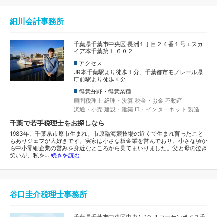
細川会計事務所
千葉県千葉市中央区 長洲１丁目２４番１号エスカ
イア本千葉第１ ６０２
アクセス
JR本千葉駅より徒歩１分、千葉都市モノレール県
庁前駅より徒歩４分
得意分野・得意業種
顧問税理士
経理・決算
税金・お金
不動産
流通・小売
建設・建築
IT・インターネット
製造
千葉で若手税理士をお探しなら
1983年、千葉県市原市生まれ。市原臨海競技場の近くで生まれ育ったこと
もありジェフが大好きです。実家は小さな板金業を営んでおり、小さな頃か
ら中小零細企業の営みを身近なところから見てまいりました。父と母の泣き
笑いが、私を…
続きを読む
谷口圭介税理士事務所
千葉県千葉市中央区中央4-10-8 コーケンボイス千