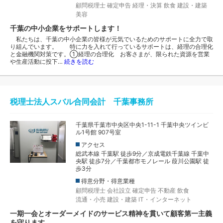
顧問税理士
確定申告
経理・決算
飲食
建設・建築
美容
千葉の中小企業をサポートします！
私たちは、千葉の中小企業の皆様が元気でいるためのサポートに全力で取
り組んでいます。 特に力を入れて行っているサポートは、経理の合理化
と金融機関対策です。①経理の合理化 お客さまが、限られた資源を営業
や生産活動に投下…
続きを読む
税理士法人スバル合同会計 千葉事務所
千葉県千葉市中央区中央1-11-1 千葉中央ツインビ
ル1号館 907号室
アクセス
総武本線 千葉駅 徒歩9分／京成電鉄千葉線 千葉中
央駅 徒歩7分／千葉都市モノレール 葭川公園駅 徒
歩3分
得意分野・得意業種
顧問税理士
会社設立
確定申告
不動産
飲食
流通・小売
建設・建築
IT・インターネット
一期一会とオーダーメイドのサービス精神を貫いて顧客第一主義
を守ります。