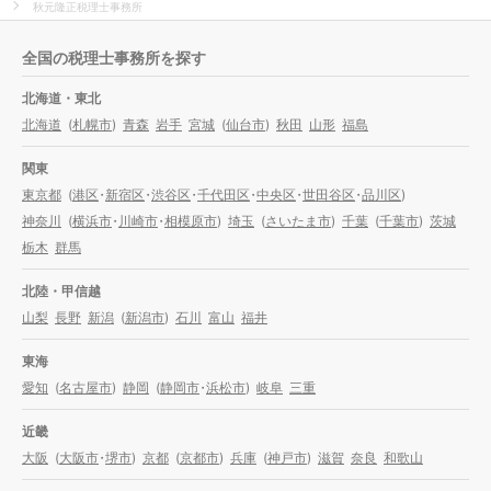
秋元隆正税理士事務所
全国の税理士事務所を探す
北海道・東北
北海道
(
札幌市
)
青森
岩手
宮城
(
仙台市
)
秋田
山形
福島
関東
東京都
(
港区
・
新宿区
・
渋谷区
・
千代田区
・
中央区
・
世田谷区
・
品川区
)
神奈川
(
横浜市
・
川崎市
・
相模原市
)
埼玉
(
さいたま市
)
千葉
(
千葉市
)
茨城
栃木
群馬
北陸・甲信越
山梨
長野
新潟
(
新潟市
)
石川
富山
福井
東海
愛知
(
名古屋市
)
静岡
(
静岡市
・
浜松市
)
岐阜
三重
近畿
大阪
(
大阪市
・
堺市
)
京都
(
京都市
)
兵庫
(
神戸市
)
滋賀
奈良
和歌山