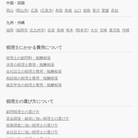
中国・四国
岡山
(
岡山市
)
広島
(
広島市
)
鳥取
島根
山口
徳島
香川
愛媛
高知
九州・沖縄
福岡
(
福岡市
・
北九州市
)
佐賀
長崎
熊本
(
熊本市
)
大分
宮崎
鹿児島
沖縄
税理士にかかる費用について
税理士の顧問料・報酬相場
決算の税理士費用・報酬相場
会社設立の税理士費用・報酬相場
相続税の税理士費用・報酬相場
確定申告の税理士費用・報酬相場
税理士の選び方について
顧問税理士の選び方
資金調達・融資に強い税理士の選び方
税務調査に強い税理士の選び方
会社設立に強い税理士の選び方