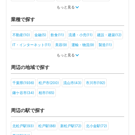
税金・お金(8)
もっと見る
業種で探す
不動産(10)
金融(5)
飲食(11)
流通・小売(11)
建設・建築(12)
IT・インターネット(11)
美容(9)
運輸・物流(9)
製造(11)
教育(5)
医療・福祉(10)
旅行・ホテル(7)
もっと見る
アミューズメント・レジャー(7)
社会福祉法人(4)
医療法人(4)
周辺の地域で探す
その他(3)
千葉県(1936)
松戸市(200)
流山市(43)
市川市(192)
鎌ケ谷市(34)
柏市(165)
周辺の駅で探す
北松戸駅(93)
松戸駅(88)
新松戸駅(72)
北小金駅(72)