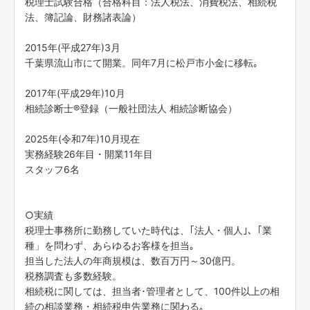
税理士試験合格（合格科目：法人税法、消費税法、相続税
法、簿記論、財務諸表論）
2015年(平成27年)3月
千葉県流山市にて開業。同年7月に松戸市小金に移転｡
2017年(平成29年)10月
相続診断士®登録（一般社団法人 相続診断協会）
2025年(令和7年)10月現在
実務経験26年目・開業11年目
スタッフ6名
○実績
税理士事務所に勤務していた時代は、｢法人・個人｣､「業
種」を問わず、あらゆるお客様を担当｡
担当した法人の年商規模は、数百万円～30億円。
税務調査も多数経験。
相続税に関しては、担当者･管理者として、100件以上の相
続の相談業務・相続税申告業務に関わる｡