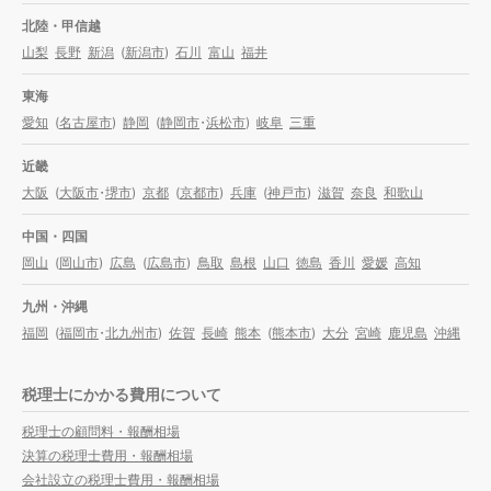
北陸・甲信越
山梨
長野
新潟
(
新潟市
)
石川
富山
福井
東海
愛知
(
名古屋市
)
静岡
(
静岡市
・
浜松市
)
岐阜
三重
近畿
大阪
(
大阪市
・
堺市
)
京都
(
京都市
)
兵庫
(
神戸市
)
滋賀
奈良
和歌山
中国・四国
岡山
(
岡山市
)
広島
(
広島市
)
鳥取
島根
山口
徳島
香川
愛媛
高知
九州・沖縄
福岡
(
福岡市
・
北九州市
)
佐賀
長崎
熊本
(
熊本市
)
大分
宮崎
鹿児島
沖縄
税理士にかかる費用について
税理士の顧問料・報酬相場
決算の税理士費用・報酬相場
会社設立の税理士費用・報酬相場