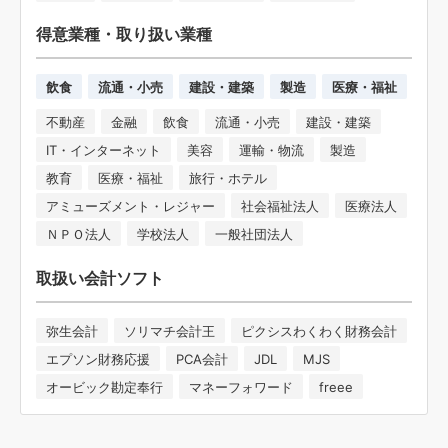
得意業種・取り扱い業種
飲食
流通・小売
建設・建築
製造
医療・福祉
不動産
金融
飲食
流通・小売
建設・建築
IT・インターネット
美容
運輸・物流
製造
教育
医療・福祉
旅行・ホテル
アミューズメント・レジャー
社会福祉法人
医療法人
ＮＰＯ法人
学校法人
一般社団法人
取扱い会計ソフト
弥生会計
ソリマチ会計王
ピクシスわくわく財務会計
エプソン財務応援
PCA会計
JDL
MJS
オービック勘定奉行
マネーフォワード
freee