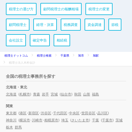
税理士の選び方
顧問税理士の報酬相場
税理士の変更
顧問税理士
経理・決算
税務調査
資金調達
節税
会社設立
確定申告
相続税
税理士ドットコム
税理士検索
千葉県
旭市
旭駅
税理士法人木村会計
全国の税理士事務所を探す
北海道・東北
北海道
(
札幌市
)
青森
岩手
宮城
(
仙台市
)
秋田
山形
福島
関東
東京都
(
港区
・
新宿区
・
渋谷区
・
千代田区
・
中央区
・
世田谷区
・
品川区
)
神奈川
(
横浜市
・
川崎市
・
相模原市
)
埼玉
(
さいたま市
)
千葉
(
千葉市
)
茨城
栃木
群馬