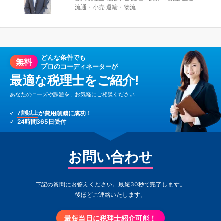
流通・小売
運輸・物流
どんな条件でも
無料
プロのコーディネーターが
最適な税理士をご紹介!
あなたのニーズや課題を、お気軽にご相談ください
7割以上
が費用削減に成功！
24時間365日受付
お問い合わせ
下記の質問にお答えください。最短30秒で完了します。
後ほどご連絡いたします。
最短当日に税理士紹介可能！