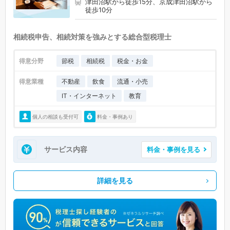
津田沼駅から徒歩15分、京成津田沼駅から
徒歩10分
相続税申告、相続対策を強みとする総合型税理士
得意分野
節税
相続税
税金・お金
得意業種
不動産
飲食
流通・小売
IT・インターネット
教育
個人の相談も受付可
料金・事例あり
サービス内容
料金・事例を見る
詳細を見る