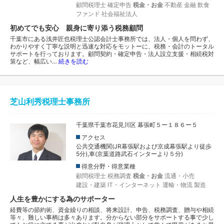
顧問税理士
確定申告
税金・お金
不動産
金融
飲食
ファンド
社会福祉法人
初めてでも安心 親身に寄り添う税務顧問
千葉市にある浅井匠也税理士公認会計士事務所では、法人・個人を問わず、
わかりやすく丁寧な説明と迅速な対応をモットーに、税務・会計のトータル
サポートを行っております。顧問契約・確定申告・法人設立支援・相続税対
策など、幅広い…
続きを読む
芝山利秀税理士事務所
千葉県千葉市花見川区 幕張町５ー１８６ー５
アクセス
公共交通機関(JR幕張駅および京成幕張駅より徒歩
5分),車(京葉道路武石インターより５分)
得意分野・得意業種
顧問税理士
税務調査
税金・お金
流通・小売
建設・建築
IT・インターネット
運輸・物流
製造
人生を豊かにする為のサポーター
経費等の節約術、資金繰りの相談、将来設計、申告、税務調査、贈与や相続
等々、難しい事柄は多々あります。分からない部分をサポートする事で少し