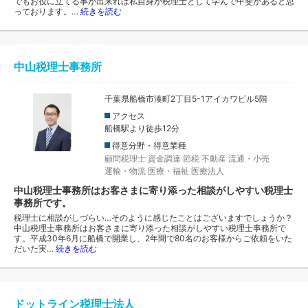
でもお役に立てる事が出来れば私自身が税理士として学んで甲斐があると思
っております。…
続きを読む
中山税理士事務所
千葉県船橋市湊町​2丁目5-1​アイカワビル​5階
アクセス
船橋駅より徒歩12分
得意分野・得意業種
顧問税理士
資金調達
節税
不動産
流通・小売
運輸・物流
医療・福祉
医療法人
中山税理士事務所はお客さまに寄り添った相談がしやすい税理士
事務所です。
​​税理士に相談がしづらい…そのように感じたことはございますでしょうか？
中山税理士事務所はお客さまに寄り添った相談がしやすい税理士事務所で
す。平成30年6月に船橋で開業し、2年間で80名のお客様からご依頼をいた
だいた実…
続きを読む
ドットライン税理士法人