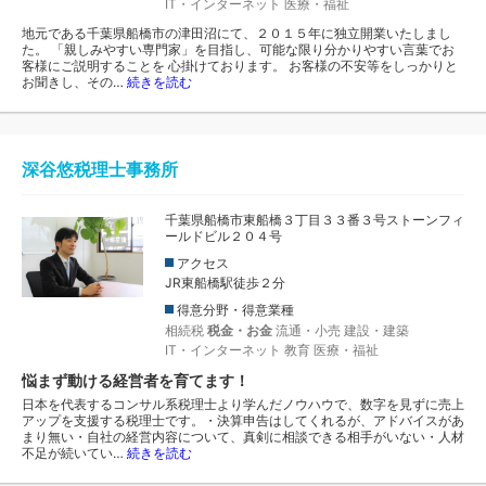
IT・インターネット
医療・福祉
地元である千葉県船橋市の津田沼にて、２０１５年に独立開業いたしまし
た。 「親しみやすい専門家」を目指し、可能な限り分かりやすい言葉でお
客様にご説明することを 心掛けております。 お客様の不安等をしっかりと
お聞きし、その…
続きを読む
深谷悠税理士事務所
千葉県船橋市東船橋３丁目３３番３号ストーンフィ
ールドビル２０４号
アクセス
JR東船橋駅徒歩２分
得意分野・得意業種
相続税
税金・お金
流通・小売
建設・建築
IT・インターネット
教育
医療・福祉
悩まず動ける経営者を育てます！
日本を代表するコンサル系税理士より学んだノウハウで、数字を見ずに売上
アップを支援する税理士です。・決算申告はしてくれるが、アドバイスがあ
まり無い・自社の経営内容について、真剣に相談できる相手がいない・人材
不足が続いてい…
続きを読む