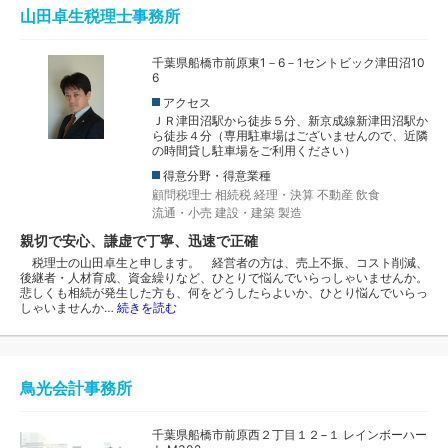
山田卓生税理士事務所
千葉県船橋市前原東1－6－1セントビック津田沼10
6
アクセス
ＪＲ津田沼駅から徒歩５分、新京成線新津田沼駅か
ら徒歩４分（専用駐車場はございませんので、近隣
の時間貸し駐車場をご利用ください）
得意分野・得意業種
顧問税理士
相続税
経理・決算
不動産
飲食
流通・小売
建設・建築
製造
親切で安心、謙虚で丁寧、迅速で正確
税理士の山田卓生と申します。 経営者の方は、売上不振、コスト削減、
後継者・人材育成、資金繰りなど、ひとりで悩んでいらっしゃいませんか。
悲しくも相続が発生した方も、何をどうしたらよいか、ひとり悩んでいらっ
しゃいませんか…
続きを読む
鳥光会計事務所
千葉県船橋市前原西２丁目１２−１ レインボーハー