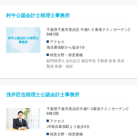
村中公認会計士税理士事務所
千葉県千葉市美浜区 中瀬1-3 幕張テクノガーデンC
B棟3階
村中公認会計士税理士
アクセス
事務所
海浜幕張駅から徒歩1分
得意分野・得意業種
顧問税理士
会社設立
確定申告
不動産
飲食
美容
製造
医療・福祉
浅井匠也税理士公認会計士事務所
千葉県千葉市美浜区中瀬1-3幕張テクノガーデンC
B棟3階
アクセス
JR海浜幕張駅より徒歩5分
得意分野・得意業種