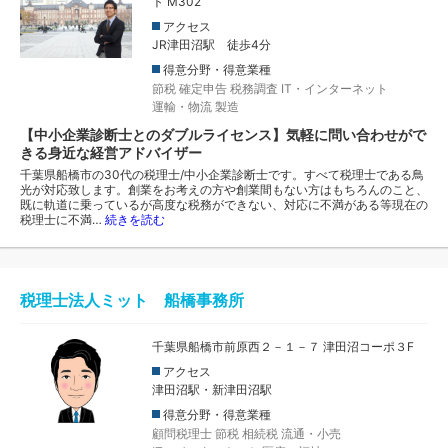
ト M302
アクセス
JR津田沼駅 徒歩4分
得意分野・得意業種
節税
確定申告
税務調査
IT・インターネット
運輸・物流
製造
【中小企業診断士とのダブルライセンス】気軽に問い合わせがで
きる身近な経営アドバイザー
千葉県船橋市の30代の税理士/中小企業診断士です。すべて税理士である鳥
光が対応致します。創業をお考えの方や創業間もない方はもちろんのこと、
既に軌道に乗っているが高度な税務ができない、対応に不満がある等現在の
税理士に不満…
続きを読む
税理士法人ミット 船橋事務所
千葉県船橋市前原西２－１－７ 津田沼コーポ３F
アクセス
津田沼駅・新津田沼駅
得意分野・得意業種
顧問税理士
節税
相続税
流通・小売