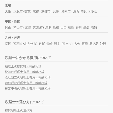
近畿
大阪
(
大阪市
・
堺市
)
京都
(
京都市
)
兵庫
(
神戸市
)
滋賀
奈良
和歌山
中国・四国
岡山
(
岡山市
)
広島
(
広島市
)
鳥取
島根
山口
徳島
香川
愛媛
高知
九州・沖縄
福岡
(
福岡市
・
北九州市
)
佐賀
長崎
熊本
(
熊本市
)
大分
宮崎
鹿児島
沖縄
税理士にかかる費用について
税理士の顧問料・報酬相場
決算の税理士費用・報酬相場
会社設立の税理士費用・報酬相場
相続税の税理士費用・報酬相場
確定申告の税理士費用・報酬相場
税理士の選び方について
顧問税理士の選び方