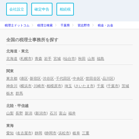
会社設立
確定申告
相続税
税理士ドットコム
税理士検索
千葉県
習志野市
税金・お金
全国の税理士事務所を探す
北海道・東北
北海道
(
札幌市
)
青森
岩手
宮城
(
仙台市
)
秋田
山形
福島
関東
東京都
(
港区
・
新宿区
・
渋谷区
・
千代田区
・
中央区
・
世田谷区
・
品川区
)
神奈川
(
横浜市
・
川崎市
・
相模原市
)
埼玉
(
さいたま市
)
千葉
(
千葉市
)
茨城
栃木
群馬
北陸・甲信越
山梨
長野
新潟
(
新潟市
)
石川
富山
福井
東海
愛知
(
名古屋市
)
静岡
(
静岡市
・
浜松市
)
岐阜
三重