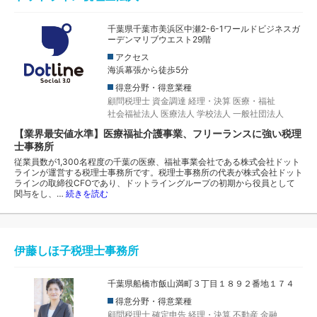
千葉県千葉市美浜区中瀬2-6-1ワールドビジネスガ
ーデンマリブウエスト29階
アクセス
海浜幕張から徒歩5分
得意分野・得意業種
顧問税理士
資金調達
経理・決算
医療・福祉
社会福祉法人
医療法人
学校法人
一般社団法人
【業界最安値水準】医療福祉介護事業、フリーランスに強い税理
士事務所
従業員数が1,300名程度の千葉の医療、福祉事業会社である株式会社ドット
ラインが運営する税理士事務所です。税理士事務所の代表が株式会社ドット
ラインの取締役CFOであり、ドットライングループの初期から役員として
関与をし、…
続きを読む
伊藤しほ子税理士事務所
千葉県船橋市飯山満町３丁目１８９２番地１７４
得意分野・得意業種
顧問税理士
確定申告
経理・決算
不動産
金融