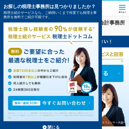
お探しの税理士事務所は見つかりましたか？
税理士紹介サービスなら、ご納得いくまで何度でも税理士事
務所を無料でご紹介可能です。
習志野
で
税金・お金
対策を扱う税理士・会計事務所
の一覧
1件掲載中
閉じる