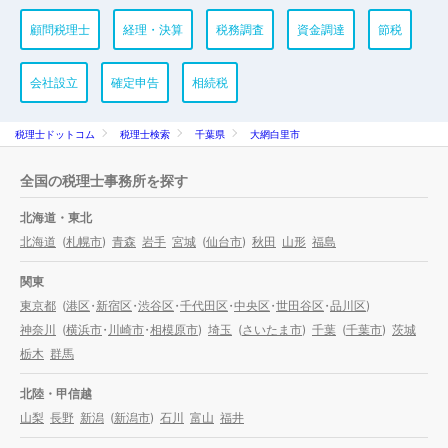
顧問税理士
経理・決算
税務調査
資金調達
節税
会社設立
確定申告
相続税
税理士ドットコム
税理士検索
千葉県
大網白里市
全国の税理士事務所を探す
北海道・東北
北海道
(
札幌市
)
青森
岩手
宮城
(
仙台市
)
秋田
山形
福島
関東
東京都
(
港区
・
新宿区
・
渋谷区
・
千代田区
・
中央区
・
世田谷区
・
品川区
)
神奈川
(
横浜市
・
川崎市
・
相模原市
)
埼玉
(
さいたま市
)
千葉
(
千葉市
)
茨城
栃木
群馬
北陸・甲信越
山梨
長野
新潟
(
新潟市
)
石川
富山
福井