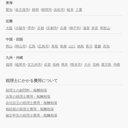
東海
愛知
(
名古屋市
)
静岡
(
静岡市
・
浜松市
)
岐阜
三重
近畿
大阪
(
大阪市
・
堺市
)
京都
(
京都市
)
兵庫
(
神戸市
)
滋賀
奈良
和歌山
中国・四国
岡山
(
岡山市
)
広島
(
広島市
)
鳥取
島根
山口
徳島
香川
愛媛
高知
九州・沖縄
福岡
(
福岡市
・
北九州市
)
佐賀
長崎
熊本
(
熊本市
)
大分
宮崎
鹿児島
沖縄
税理士にかかる費用について
税理士の顧問料・報酬相場
決算の税理士費用・報酬相場
会社設立の税理士費用・報酬相場
相続税の税理士費用・報酬相場
確定申告の税理士費用・報酬相場