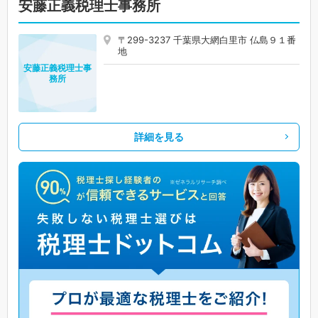
安藤正義税理士事務所
〒299-3237 千葉県大網白里市 仏島９１番
地
安藤正義税理士事
務所
詳細を見る