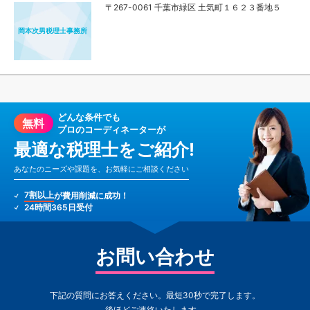
〒267-0061 千葉市緑区 土気町１６２３番地５
岡本次男税理士事務所
どんな条件でも
無料
プロのコーディネーターが
最適な税理士をご紹介!
あなたのニーズや課題を、お気軽にご相談ください
7割以上
が費用削減に成功！
24時間365日受付
お問い合わせ
下記の質問にお答えください。最短30秒で完了します。
後ほどご連絡いたします。