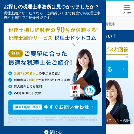
お探しの税理士事務所は見つかりましたか？
税理士紹介サービスなら、ご納得いくまで何度でも税理士事
務所を無料でご紹介可能です。
大網白里
の税理士・会計事務所の一覧
9件掲載中
大網白里の事務所が9件見つかりました。
...
もっと見る
閉じる