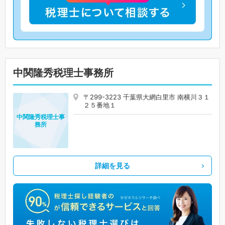
中関隆秀税理士事務所
〒299-3223 千葉県大網白里市 南横川３１
２５番地１
中関隆秀税理士事
務所
詳細を見る