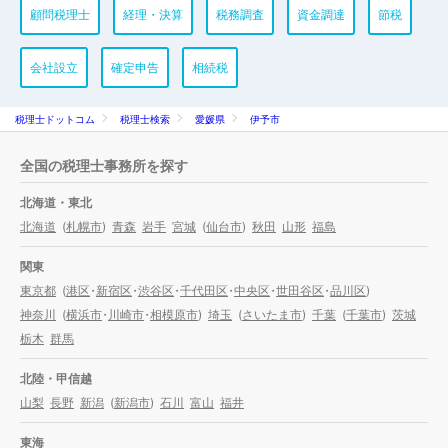
顧問税理士
経理・決算
税務調査
資金調達
節税
会社設立
確定申告
相続税
税理士ドットコム
税理士検索
愛媛県
伊予市
全国の税理士事務所を探す
北海道・東北
北海道
(
札幌市
)
青森
岩手
宮城
(
仙台市
)
秋田
山形
福島
関東
東京都
(
港区
・
新宿区
・
渋谷区
・
千代田区
・
中央区
・
世田谷区
・
品川区
)
神奈川
(
横浜市
・
川崎市
・
相模原市
)
埼玉
(
さいたま市
)
千葉
(
千葉市
)
茨城
栃木
群馬
北陸・甲信越
山梨
長野
新潟
(
新潟市
)
石川
富山
福井
東海