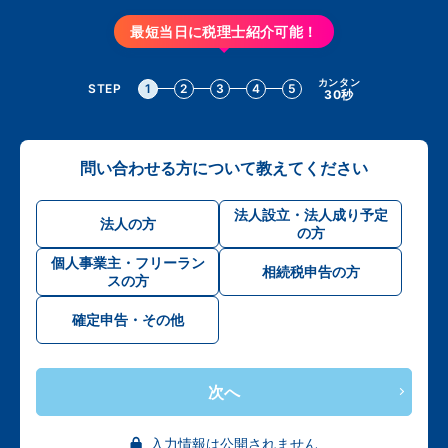
最短当日に税理士紹介可能！
カンタン
STEP
1
2
3
4
5
30秒
問い合わせる方について教えてください
法人設立・法人成り予定
法人の方
の方
個人事業主・フリーラン
相続税申告の方
スの方
確定申告・その他
次へ
入力情報は公開されません