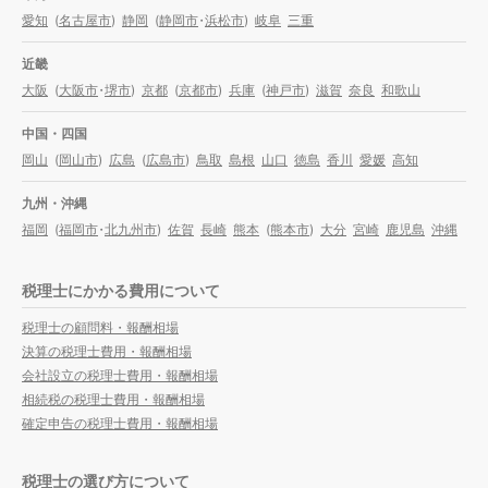
愛知
(
名古屋市
)
静岡
(
静岡市
・
浜松市
)
岐阜
三重
近畿
大阪
(
大阪市
・
堺市
)
京都
(
京都市
)
兵庫
(
神戸市
)
滋賀
奈良
和歌山
中国・四国
岡山
(
岡山市
)
広島
(
広島市
)
鳥取
島根
山口
徳島
香川
愛媛
高知
九州・沖縄
福岡
(
福岡市
・
北九州市
)
佐賀
長崎
熊本
(
熊本市
)
大分
宮崎
鹿児島
沖縄
税理士にかかる費用について
税理士の顧問料・報酬相場
決算の税理士費用・報酬相場
会社設立の税理士費用・報酬相場
相続税の税理士費用・報酬相場
確定申告の税理士費用・報酬相場
税理士の選び方について