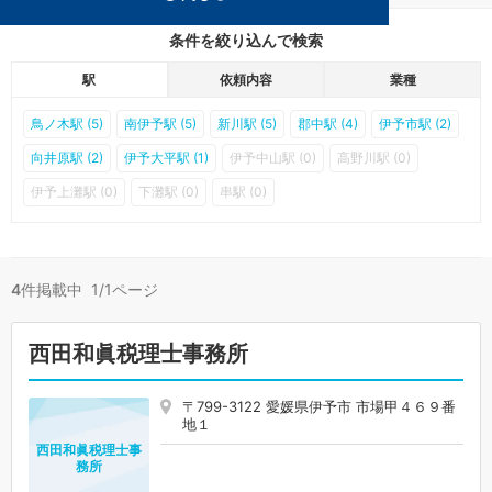
条件を絞り込んで検索
駅
依頼内容
業種
鳥ノ木駅 (5)
南伊予駅 (5)
新川駅 (5)
郡中駅 (4)
伊予市駅 (2)
向井原駅 (2)
伊予大平駅 (1)
伊予中山駅 (0)
高野川駅 (0)
伊予上灘駅 (0)
下灘駅 (0)
串駅 (0)
4
件掲載中 1/1ページ
西田和眞税理士事務所
〒799-3122 愛媛県伊予市 市場甲４６９番
地１
西田和眞税理士事
務所