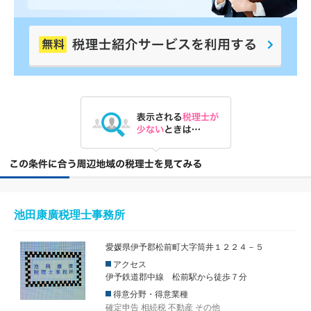
池田康廣税理士事務所
愛媛県伊予郡松前町大字筒井１２２４－５
アクセス
伊予鉄道郡中線 松前駅から徒歩７分
得意分野・得意業種
確定申告
相続税
不動産
その他