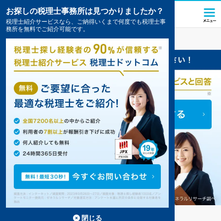
お探しの税理士事務所は見つかりましたか？
税理士紹介サービスなら、ご納得いくまで何度でも税理士事
務所を無料でご紹介可能です。
伊予
の税理士・会計事務所の一覧
4件掲載中
伊予の事務所が4件見つかりました。
...
もっと見る
閉じる