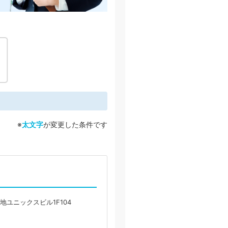
※
太文字
が変更した条件です
地ユニックスビル1F104