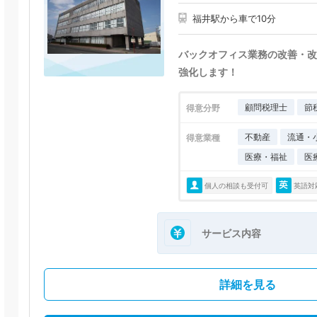
福井駅から車で10分
バックオフィス業務の改善・改
強化します！
顧問税理士
節
得意分野
不動産
流通・
得意業種
医療・福祉
医
個人の相談も受付可
英語対
サービス内容
詳細を見る