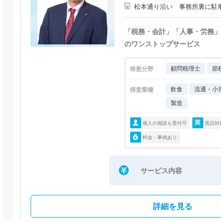
松本通り沿い 事務所裏に駐
「税務・会計」「人事・労務」
のワンストップサービス
顧問税理士
節
得意分野
飲食
流通・小
得意業種
製造
個人の相談も受付可
英語対
料金・事例あり
サービス内容
詳細を見る