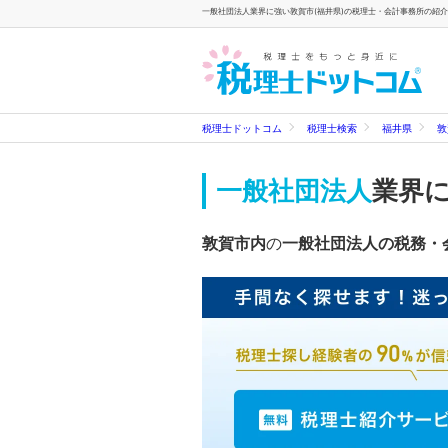
一般社団法人業界に強い敦賀市(福井県)の税理士・会計事務所の紹介
税理士ドットコム
税理士検索
福井県
敦
一般社団法人
業界
敦賀市内
の
一般社団法人の税務・