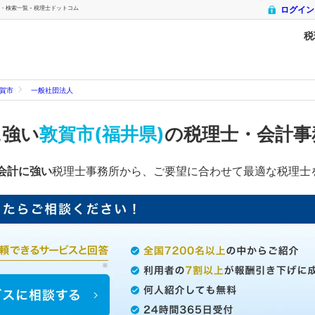
・検索一覧 - 税理士ドットコム
ログイン
税
賀市
一般社団法人
に強い
敦賀市(福井県)
の税理士・会計事
会計に強い
税理士事務所から、ご要望に合わせて最適な税理士