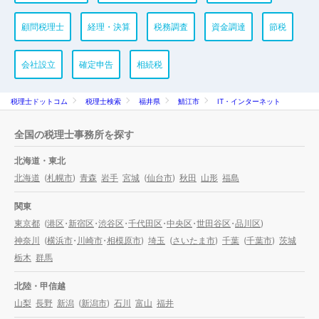
顧問税理士
経理・決算
税務調査
資金調達
節税
会社設立
確定申告
相続税
税理士ドットコム
税理士検索
福井県
鯖江市
IT・インターネット
全国の税理士事務所を探す
北海道・東北
北海道
(
札幌市
)
青森
岩手
宮城
(
仙台市
)
秋田
山形
福島
関東
東京都
(
港区
・
新宿区
・
渋谷区
・
千代田区
・
中央区
・
世田谷区
・
品川区
)
神奈川
(
横浜市
・
川崎市
・
相模原市
)
埼玉
(
さいたま市
)
千葉
(
千葉市
)
茨城
栃木
群馬
北陸・甲信越
山梨
長野
新潟
(
新潟市
)
石川
富山
福井