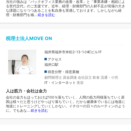
当社の強みは「バックオフィス業務の改善・改革」と「事業承継・相続によ
る世代交代」のご支援です。近年、経理・財務部門の人材不足が現場の大き
な課題になりつつあることを私自身も実感しております。しかしながら経
理・財務部門を補…
続きを読む
税理士法人MOVE ON
福井県福井市米松2-13-1小町ビル1F
アクセス
福井口駅
得意分野・得意業種
顧問税理士
資金調達
会社設立
飲食
流通・小売
IT・インターネット
美容
人は筋力・会社は金力
会社の金力もほっておけば100％落ちていく、人間の筋力同様落ちていく原
因は様々だと思うけどやっぱり落ちていく。だから健康体でいるには地道に
地道にトレーニングしていくしかない。イチローの日々のルーティンのよう
に。でもあな…
続きを読む