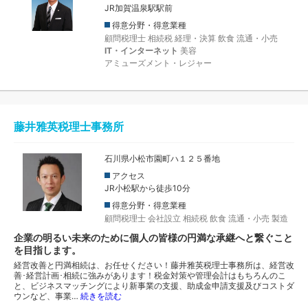
JR加賀温泉駅駅前
得意分野・得意業種
顧問税理士
相続税
経理・決算
飲食
流通・小売
IT・インターネット
美容
アミューズメント・レジャー
藤井雅英税理士事務所
石川県小松市園町ハ１２５番地
アクセス
JR小松駅から徒歩10分
得意分野・得意業種
顧問税理士
会社設立
相続税
飲食
流通・小売
製造
企業の明るい未来のために個人の皆様の円満な承継へと繋ぐこと
を目指します。
経営改善と円満相続は、お任せください！藤井雅英税理士事務所は、経営改
善･経営計画･相続に強みがあります！税金対策や管理会計はもちろんのこ
と、ビジネスマッチングにより新事業の支援、助成金申請支援及びコストダ
ウンなど、事業…
続きを読む