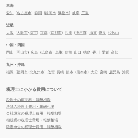
東海
愛知
(
名古屋市
)
静岡
(
静岡市
・
浜松市
)
岐阜
三重
近畿
大阪
(
大阪市
・
堺市
)
京都
(
京都市
)
兵庫
(
神戸市
)
滋賀
奈良
和歌山
中国・四国
岡山
(
岡山市
)
広島
(
広島市
)
鳥取
島根
山口
徳島
香川
愛媛
高知
九州・沖縄
福岡
(
福岡市
・
北九州市
)
佐賀
長崎
熊本
(
熊本市
)
大分
宮崎
鹿児島
沖縄
税理士にかかる費用について
税理士の顧問料・報酬相場
決算の税理士費用・報酬相場
会社設立の税理士費用・報酬相場
相続税の税理士費用・報酬相場
確定申告の税理士費用・報酬相場