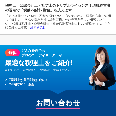
税理士・公認会計士・社労士のトリプルライセンス！現役経営者
の視点で「税務×会計×労務」を支えます
「売上は伸びているのに不安が消えない」「税金の話を、経営の言葉で説明
してほしい」 そんな悩みを持つ経営者様、ぜひ当事務所にご相談くださ
い。 代表は税理士・公認会計士・社会保険労務士の3つの資格を持ち、さら
に自身も土木業…
続きを読む
どんな条件でも
無料
プロのコーディネーターが
最適な税理士をご紹介!
あなたのニーズや課題を、お気軽にご相談ください
7割以上
が費用削減に成功！
24時間365日受付
お問い合わせ