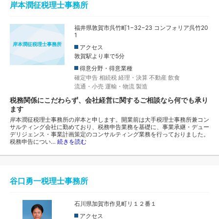
岸本潤征税理士事務所
福井県敦賀市呉竹町1−32−23 コンフォリア呉竹20
1
岸本潤征税理士事務所
アクセス
敦賀駅より車で5分
得意分野・得意業種
確定申告
相続税
経理・決算
不動産
飲食
流通・小売
運輸・物流
製造
税務関係にこだわらず、会社経営に関するご相談なら何でも承り
ます
岸本潤征税理士事務所の岸本と申します。開業前は大手税理士事務所兼コン
サルティング会社に勤めており、税務申告業務を基礎に、事業承継・デュー
デリジェンス・事業計画策定のコンサルティング業務を行っておりました。
税務申告につい…
続きを読む
谷口勇一税理士事務所
石川県加賀市作見町リ１２番１
アクセス