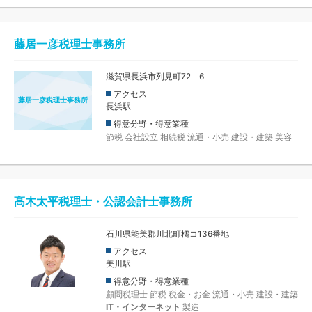
藤居一彦税理士事務所
滋賀県長浜市列見町72－6
アクセス
藤居一彦税理士事務所
長浜駅
得意分野・得意業種
節税
会社設立
相続税
流通・小売
建設・建築
美容
髙木太平税理士・公認会計士事務所
石川県能美郡川北町橘コ136番地
アクセス
美川駅
得意分野・得意業種
顧問税理士
節税
税金・お金
流通・小売
建設・建築
IT・インターネット
製造