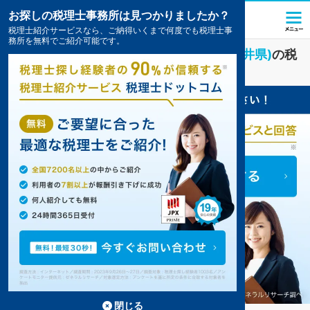
お探しの税理士事務所は見つかりましたか？
税理士紹介サービスなら、ご納得いくまで何度でも税理士事
務所を無料でご紹介可能です。
IT・インターネット
業界に強い
鯖江市(福井県)
の税
理士・会計事務所の一覧
閉じる