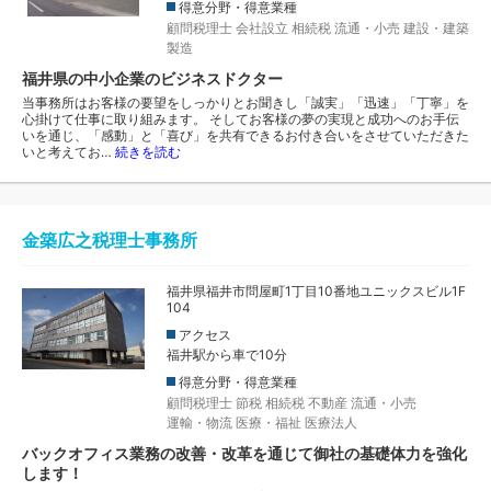
得意分野・得意業種
顧問税理士
会社設立
相続税
流通・小売
建設・建築
製造
福井県の中小企業のビジネスドクター
当事務所はお客様の要望をしっかりとお聞きし「誠実」「迅速」「丁寧」を
心掛けて仕事に取り組みます。 そしてお客様の夢の実現と成功へのお手伝
いを通じ、「感動」と「喜び」を共有できるお付き合いをさせていただきた
いと考えてお…
続きを読む
金築広之税理士事務所
福井県福井市問屋町1丁目10番地ユニックスビル1F
104
アクセス
福井駅から車で10分
得意分野・得意業種
顧問税理士
節税
相続税
不動産
流通・小売
運輸・物流
医療・福祉
医療法人
バックオフィス業務の改善・改革を通じて御社の基礎体力を強化
します！