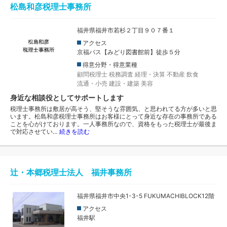
松島和彦税理士事務所
福井県福井市若杉２丁目９０７番１
アクセス
京福バス【みどり図書館前】徒歩５分
得意分野・得意業種
顧問税理士
税務調査
経理・決算
不動産
飲食
流通・小売
建設・建築
美容
身近な相談役としてサポートします
税理士事務所は敷居が高そう、堅そうな雰囲気、と思われてる方が多いと思
います。松島和彦税理士事務所はお客様にとって身近な存在の事務所である
ことを心がけております。一人事務所なので、資格をもった税理士が最後ま
で対応させてい…
続きを読む
辻・本郷税理士法人 福井事務所
福井県福井市中央1-3-5 FUKUMACHIBLOCK12階
アクセス
福井駅