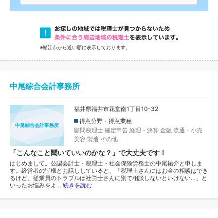
※鯖江市から近い順に表示しております。
中尾綜合会計事務所
福井県福井市花堂南1丁目10-32
得意分野・得意業種
中尾綜合会計事務所
顧問税理士
確定申告
経理・決算
金融
流通・小売
美容
製造
その他
「こんなこと聞いていいのかな？」で大丈夫です！
はじめまして。公認会計士・税理士・社会保険労務士の中尾祐介と申しま
す。経営者の皆様とお話ししていると、「税理士さんにはお金の相談はでき
るけど、従業員のトラブルは社労士さんに別で相談しないといけない…」と
いったお悩みをよ…
続きを読む