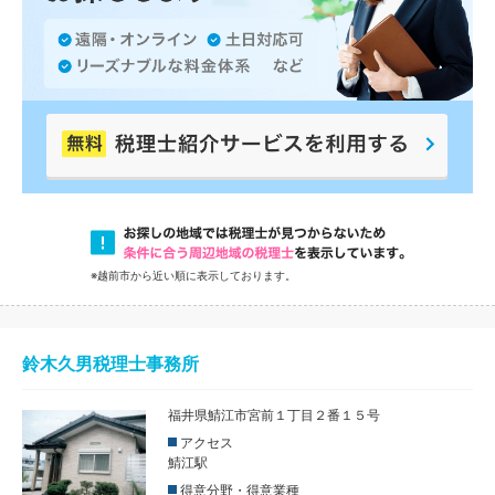
※越前市から近い順に表示しております。
鈴木久男税理士事務所
福井県鯖江市宮前１丁目２番１５号
アクセス
鯖江駅
得意分野・得意業種