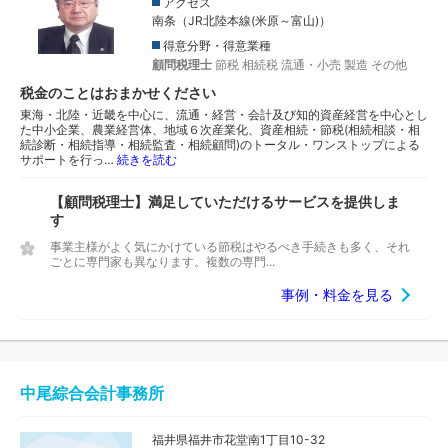
アクセス
南条（JR北陸本線(米原～富山)）
得意分野・得意業種
顧問税理士
節税
相続税
流通・小売
製造
その他
税金のことはおまかせください
東海・北陸・近畿を中心に、流通・経営・会計及び知的資産経営を中心とし
た中小企業、農業経営体、地域６次産業化、資産相続・節税(相続相談・相
続診断・相続指導・相続監査・相続顧問)のトータル・ワンストップによる
サポートを行っ…
続きを読む
【顧問税理士】満足していただけるサービスを提供しま
す
事業主様がよく気にかけている節税はやるべき手続きも多く、それ
ごとに専門家も異なります。複数の専門...
事例・料金を見る
中尾綜合会計事務所
福井県福井市花堂南1丁目10-32