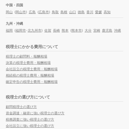
中国・四国
岡山
(
岡山市
)
広島
(
広島市
)
鳥取
島根
山口
徳島
香川
愛媛
高知
九州・沖縄
福岡
(
福岡市
・
北九州市
)
佐賀
長崎
熊本
(
熊本市
)
大分
宮崎
鹿児島
沖縄
税理士にかかる費用について
税理士の顧問料・報酬相場
決算の税理士費用・報酬相場
会社設立の税理士費用・報酬相場
相続税の税理士費用・報酬相場
確定申告の税理士費用・報酬相場
税理士の選び方について
顧問税理士の選び方
資金調達・融資に強い税理士の選び方
税務調査に強い税理士の選び方
会社設立に強い税理士の選び方