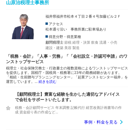
山原治税理士事務所
福井県福井市松本４丁目２番４号加藤ビル２Ｆ
アクセス
松本通り沿い 事務所裏に駐車場あり
得意分野・得意業種
顧問税理士
節税
経理・決算
飲食
流通・小売
建設・建築
美容
製造
「税務・会計」「人事・労務」「「会社設立・許認可申請」のワ
ンストップサービス
税理士・社会保険労務士・行政書士の複数資格によるワンストップサービス
を提供します。国税庁・国税局・税務署に23年の勤務経験があります。
「相続・生前贈与プランニングセンター」「起業アシストセンター福井」を
運営しています。…
続きを読む
【顧問税理士】豊富な経験を生かした適切なアドバイス
で会社をサポートいたします。
税務・会計顧問サービス 年末調整 記帳代行 経営改善計画書等の作
成 資金繰り表の作成など...
事例・料金を見る