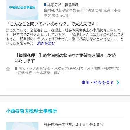
得意分野・得意業種
中尾綜合会計事務所
顧問税理士
確定申告
経理・決算
金融
流通・小売
美容
製造
その他
「こんなこと聞いていいのかな？」で大丈夫です！
はじめまして。公認会計士・税理士・社会保険労務士の中尾祐介と申しま
す。経営者の皆様とお話ししていると、「税理士さんにはお金の相談はでき
るけど、従業員のトラブルは社労士さんに別で相談しないといけない…」と
いったお悩みをよ…
続きを読む
【顧問税理士】経営者様の状況やご要望をお聞きし対応
いたします
■ 法人・個人のお客様 ・税務顧問(税務相談・月次訪問・税務申告)
・記帳代行 ・年末調整、償却...
事例・料金を見る
小西谷哲夫税理士事務所
福井県福井市花堂北２丁目４番１６号