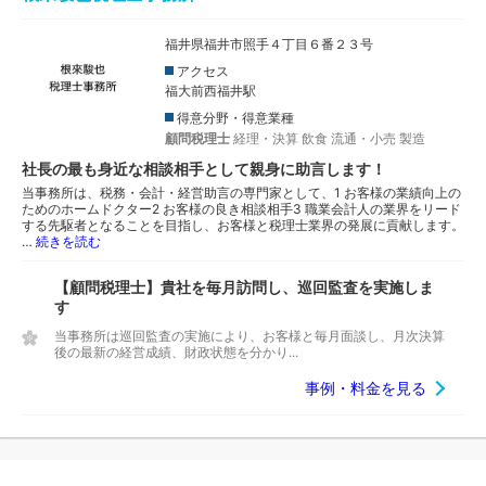
福井県福井市照手４丁目６番２３号
アクセス
福大前西福井駅
得意分野・得意業種
顧問税理士
経理・決算
飲食
流通・小売
製造
社長の最も身近な相談相手として親身に助言します！
当事務所は、税務・会計・経営助言の専門家として、1 お客様の業績向上の
ためのホームドクター2 お客様の良き相談相手3 職業会計人の業界をリード
する先駆者となることを目指し、お客様と税理士業界の発展に貢献します。
…
続きを読む
【顧問税理士】貴社を毎月訪問し、巡回監査を実施しま
す
当事務所は巡回監査の実施により、お客様と毎月面談し、月次決算
後の最新の経営成績、財政状態を分かり...
事例・料金を見る