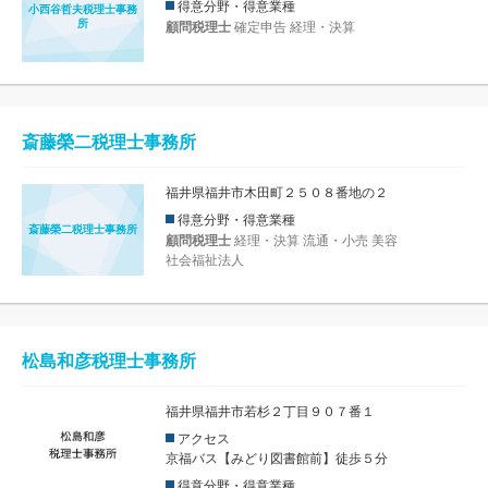
得意分野・得意業種
小西谷哲夫税理士事務
所
顧問税理士
確定申告
経理・決算
斎藤榮二税理士事務所
福井県福井市木田町２５０８番地の２
得意分野・得意業種
斎藤榮二税理士事務所
顧問税理士
経理・決算
流通・小売
美容
社会福祉法人
松島和彦税理士事務所
福井県福井市若杉２丁目９０７番１
アクセス
京福バス【みどり図書館前】徒歩５分
得意分野・得意業種