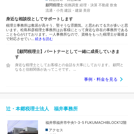
顧問税理士
税務調査
経理・決算
不動産
飲食
流通・小売
建設・建築
美容
身近な相談役としてサポートします
税理士事務所は敷居が高そう、堅そうな雰囲気、と思われてる方が多いと思
います。松島和彦税理士事務所はお客様にとって身近な存在の事務所である
ことを心がけております。一人事務所なので、資格をもった税理士が最後ま
で対応させてい…
続きを読む
【顧問税理士】パートナーとして一緒に成長していきま
す
身近な税理士としてお客様との会話を大事にしております。 顧問と
なると信頼関係があってこそです。 ...
事例・料金を見る
辻・本郷税理士法人 福井事務所
福井県福井市中央1-3-5 FUKUMACHIBLOCK12階
アクセス