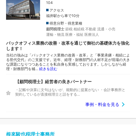
104
アクセス
福井駅から車で10分
得意分野・得意業種
顧問税理士
節税
相続税
不動産
流通・小売
運輸・物流
医療・福祉
医療法人
バックオフィス業務の改善・改革を通じて御社の基礎体力を強化
します！
当社の強みは「バックオフィス業務の改善・改革」と「事業承継・相続によ
る世代交代」のご支援です。近年、経理・財務部門の人材不足が現場の大き
な課題になりつつあることを私自身も実感しております。しかしながら経
理・財務部門を補…
続きを読む
【顧問税理士】経営者の良きパートナー
・記帳や決算に文句はないが、能動的に提案がない ・会計事務所と
契約しているが直接税理士と話をする...
事例・料金を見る
根來駿也税理士事務所