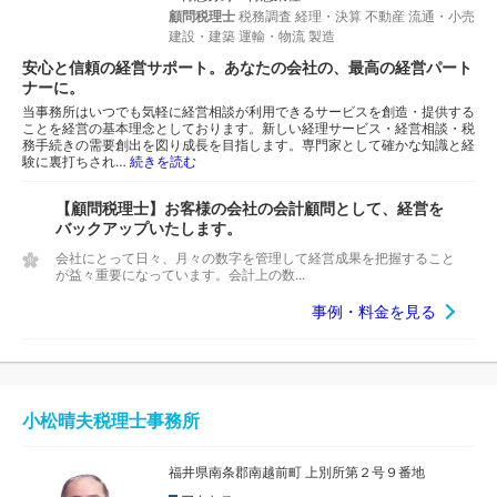
顧問税理士
税務調査
経理・決算
不動産
流通・小売
建設・建築
運輸・物流
製造
安心と信頼の経営サポート。あなたの会社の、最高の経営パート
ナーに。
当事務所はいつでも気軽に経営相談が利用できるサービスを創造・提供する
ことを経営の基本理念としております。新しい経理サービス・経営相談・税
務手続きの需要創出を図り成長を目指します。専門家として確かな知識と経
験に裏打ちされ…
続きを読む
【顧問税理士】お客様の会社の会計顧問として、経営を
バックアップいたします。
会社にとって日々、月々の数字を管理して経営成果を把握すること
が益々重要になっています。会計上の数...
事例・料金を見る
小松晴夫税理士事務所
福井県南条郡南越前町 上別所第２号９番地