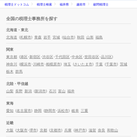
税理士ドットコム
税理士検索
福井県
越前市
顧問税理士
全国の税理士事務所を探す
北海道・東北
北海道
(
札幌市
)
青森
岩手
宮城
(
仙台市
)
秋田
山形
福島
関東
東京都
(
港区
・
新宿区
・
渋谷区
・
千代田区
・
中央区
・
世田谷区
・
品川区
)
神奈川
(
横浜市
・
川崎市
・
相模原市
)
埼玉
(
さいたま市
)
千葉
(
千葉市
)
茨城
栃木
群馬
北陸・甲信越
山梨
長野
新潟
(
新潟市
)
石川
富山
福井
東海
愛知
(
名古屋市
)
静岡
(
静岡市
・
浜松市
)
岐阜
三重
近畿
大阪
(
大阪市
・
堺市
)
京都
(
京都市
)
兵庫
(
神戸市
)
滋賀
奈良
和歌山