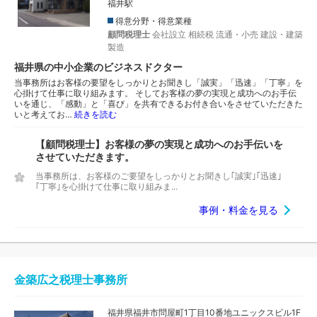
福井駅
得意分野・得意業種
顧問税理士
会社設立
相続税
流通・小売
建設・建築
製造
福井県の中小企業のビジネスドクター
当事務所はお客様の要望をしっかりとお聞きし「誠実」「迅速」「丁寧」を
心掛けて仕事に取り組みます。 そしてお客様の夢の実現と成功へのお手伝
いを通じ、「感動」と「喜び」を共有できるお付き合いをさせていただきた
いと考えてお…
続きを読む
【顧問税理士】お客様の夢の実現と成功へのお手伝いを
させていただきます。
当事務所は、お客様のご要望をしっかりとお聞きし｢誠実｣｢迅速｣
｢丁寧｣を心掛けて仕事に取り組みま...
事例・料金を見る
金築広之税理士事務所
福井県福井市問屋町1丁目10番地ユニックスビル1F