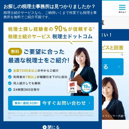
お探しの税理士事務所は見つかりましたか？
税理士紹介サービスなら、ご納得いくまで何度でも税理士事
務所を無料でご紹介可能です。
越前
の
顧問税理士
のおすすめ事務所の一覧
越前の顧問税理士事務所の検索結果です。
...
もっと見る
閉じる