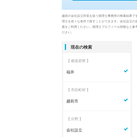
越前の会社設立対策を扱う税理士事務所の検索結果で
理士を色々な条件で探すことができます。会社設立の定
索をご利用ください。税理士プロフィール情報など参
ださい。
現在の検索
【 都道府県 】
福井
【 市区町村 】
越前市
【 分野 】
会社設立