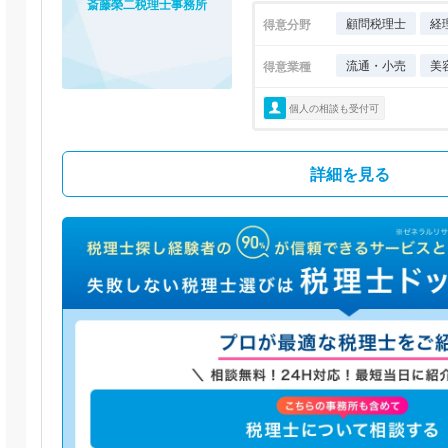
斎藤榮二税理士事務所
顧問税理士
経
得意分野
流通・小売
美
得意業種
個人の相談も受付可
詳細を見る