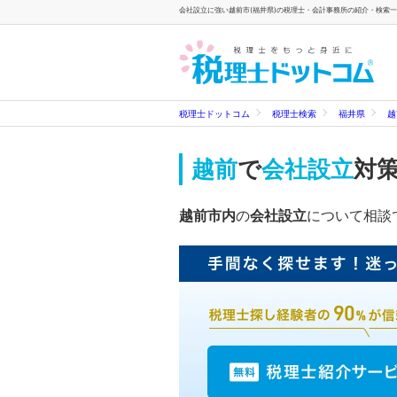
会社設立に強い越前市(福井県)の税理士・会計事務所の紹介・検索一覧
税理士ドットコム
税理士検索
福井県
越
越前
で
会社設立
対
越前市内
の
会社設立
について相談