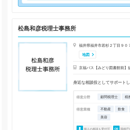
松島和彦税理士事務所
福井県福井市若杉２丁目９０
地図
京福バス【みどり図書館前】
身近な相談役としてサポートし
顧問税理士
税
得意分野
不動産
飲食
得意業種
美容
個人の相談も受付可
国税庁