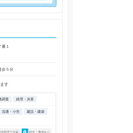
７番１
徒歩５分
ます
務調査
経理・決算
流通・小売
建設・建築
OB税理士在籍
料金・事例あり