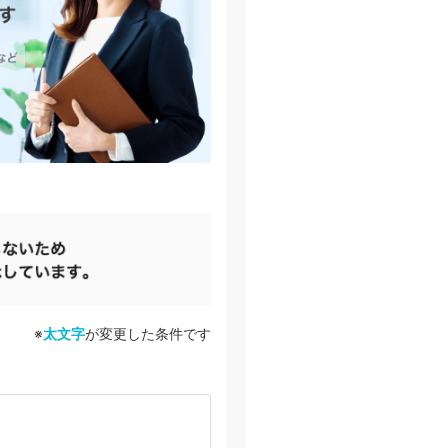
※
太文字
が変更した条件です