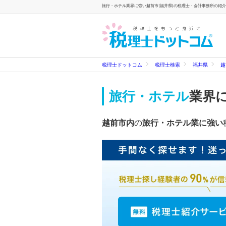
旅行・ホテル業界に強い越前市(福井県)の税理士・会計事務所の紹介
税理士ドットコム
税理士検索
福井県
越
旅行・ホテル
業界
越前市内
の
旅行・ホテル業に強い