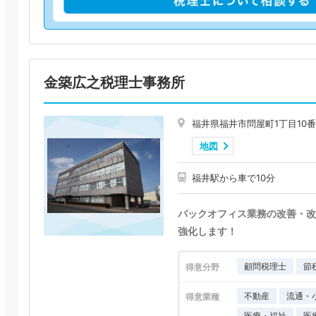
金築広之税理士事務所
福井県福井市問屋町1丁目10番
地図
福井駅から車で10分
バックオフィス業務の改善・改
強化します！
顧問税理士
節
得意分野
不動産
流通・
得意業種
医療・福祉
医