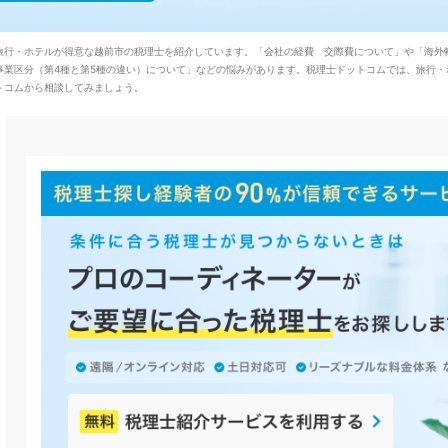
旅行・ホテルが得意な越前市の税理士を紹介しています。「会社の経費 交際費について」や「海外
事業区分（第4種と第5種の違い）について」などの悩みがあります。税理士ドットコムでは、旅行・
トコムから相談してみましょう。