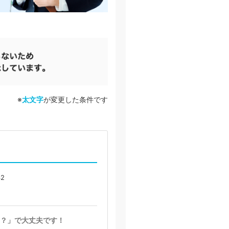
※
太文字
が変更した条件です
2
？」で大丈夫です！