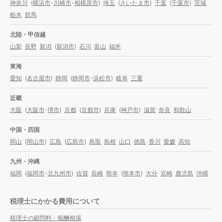
神奈川
(
横浜市
・
川崎市
・
相模原市
)
埼玉
(
さいたま市
)
千葉
(
千葉市
)
茨城
栃木
群馬
北陸・甲信越
山梨
長野
新潟
(
新潟市
)
石川
富山
福井
東海
愛知
(
名古屋市
)
静岡
(
静岡市
・
浜松市
)
岐阜
三重
近畿
大阪
(
大阪市
・
堺市
)
京都
(
京都市
)
兵庫
(
神戸市
)
滋賀
奈良
和歌山
中国・四国
岡山
(
岡山市
)
広島
(
広島市
)
鳥取
島根
山口
徳島
香川
愛媛
高知
九州・沖縄
福岡
(
福岡市
・
北九州市
)
佐賀
長崎
熊本
(
熊本市
)
大分
宮崎
鹿児島
沖縄
税理士にかかる費用について
税理士の顧問料・報酬相場