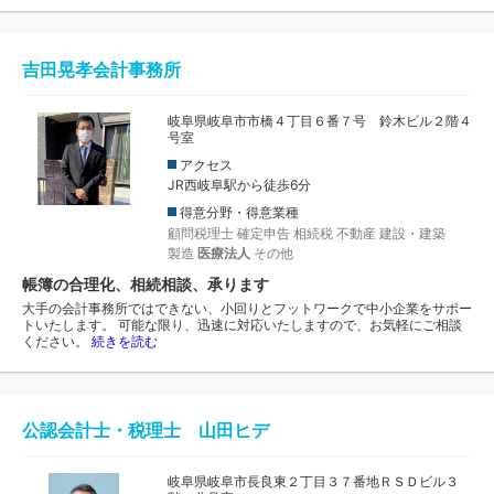
吉田晃孝会計事務所
岐阜県岐阜市市橋４丁目６番７号 鈴木ビル２階４
号室
アクセス
JR西岐阜駅から徒歩6分
得意分野・得意業種
顧問税理士
確定申告
相続税
不動産
建設・建築
製造
医療法人
その他
帳簿の合理化、相続相談、承ります
大手の会計事務所ではできない、小回りとフットワークで中小企業をサポー
トいたします。 可能な限り、迅速に対応いたしますので、お気軽にご相談
ください。
続きを読む
公認会計士・税理士 山田ヒデ
岐阜県岐阜市長良東２丁目３７番地ＲＳＤビル３