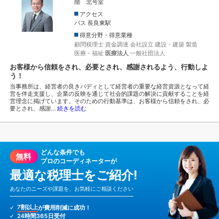
階 北号室
アクセス
バス 長良東駅
得意分野・得意業種
顧問税理士
資金調達
会社設立
建設・建築
製造
医療・福祉
医療法人
一般社団法人
お客様から信頼をされ、必要とされ、感謝されるよう、行動しよ
う！
当事務所は、経営者の良きバディとして経営者の重要な経営資源となって経
営を伴走支援し、企業の反映を通じて社会的課題の解決に貢献することを経
営理念に掲げています。そのための行動基準は、お客様から信頼をされ、必
要とされ、感謝…
続きを読む
どんな条件でも
無料
プロのコーディネーターが
最適な税理士をご紹介!
あなたのニーズや課題を、お気軽にご相談ください
7割以上
が費用削減に成功！
24時間365日受付