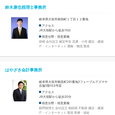
鈴木康也税理士事務所
岐阜県大垣市南頬町１丁目１２番地
アクセス
JR大垣駅から徒歩15分
得意分野・得意業種
節税
会社設立
確定申告
流通・小売
建設・建築
IT・インターネット
運輸・物流
製造
はやざき会計事務所
岐阜県大垣市鶴見町291番地2フォーブルアズマヤ
店舗1階103号室
アクセス
JR大垣駅から徒歩20分
得意分野・得意業種
顧問税理士
会社設立
相続税
不動産
建設・建築
IT・インターネット
製造
医療・福祉