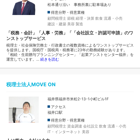
松本通り沿い 事務所裏に駐車場あり
得意分野・得意業種
顧問税理士
節税
経理・決算
飲食
流通・小売
建設・建築
美容
製造
「税務・会計」「人事・労務」「「会社設立・許認可申請」のワ
ンストップサービス
税理士・社会保険労務士・行政書士の複数資格によるワンストップサービス
を提供します。国税庁・国税局・税務署に23年の勤務経験があります。
「相続・生前贈与プランニングセンター」「起業アシストセンター福井」を
運営しています。…
続きを読む
税理士法人MOVE ON
福井県福井市米松2-13-1小町ビル1F
アクセス
福井口駅
得意分野・得意業種
顧問税理士
資金調達
会社設立
飲食
流通・小売
IT・インターネット
美容