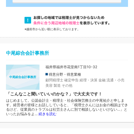
※越前市から近い順に表示しております。
中尾綜合会計事務所
福井県福井市花堂南1丁目10-32
得意分野・得意業種
中尾綜合会計事務所
顧問税理士
確定申告
経理・決算
金融
流通・小売
美容
製造
その他
「こんなこと聞いていいのかな？」で大丈夫です！
はじめまして。公認会計士・税理士・社会保険労務士の中尾祐介と申しま
す。経営者の皆様とお話ししていると、「税理士さんにはお金の相談はでき
るけど、従業員のトラブルは社労士さんに別で相談しないといけない…」と
いったお悩みをよ…
続きを読む