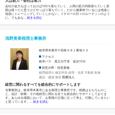
人は筋力・会社は金力
会社の金力もほっておけば100％落ちていく、人間の筋力同様落ちていく原
因は様々だと思うけどやっぱり落ちていく。だから健康体でいるには地道に
地道にトレーニングしていくしかない。イチローの日々のルーティンのよう
に。でもあな…
続きを読む
浅野美香税理士事務所
岐阜県本巣市十四条９８１番地４３
アクセス
岐阜バス 真正分庁舎 徒歩10分
得意分野・得意業種
顧問税理士
確定申告
経理・決算
不動産
飲食
建設・建築
製造
医療法人
経営に関わるすべてを総合的にサポートします
当事務所は、岐阜県本巣市にある税理士事務所です。税務はもちろんのこ
と、会計・財務・その他経営に関わる全てを総合的にサポートしておりま
す。あらゆる場面において、お客様の立場に立って考え、行動していきたい
と思っています。…
続きを読む