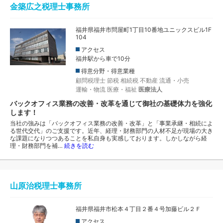
金築広之税理士事務所
福井県福井市問屋町1丁目10番地ユニックスビル1F
104
アクセス
福井駅から車で10分
得意分野・得意業種
顧問税理士
節税
相続税
不動産
流通・小売
運輸・物流
医療・福祉
医療法人
バックオフィス業務の改善・改革を通じて御社の基礎体力を強化
します！
当社の強みは「バックオフィス業務の改善・改革」と「事業承継・相続によ
る世代交代」のご支援です。近年、経理・財務部門の人材不足が現場の大き
な課題になりつつあることを私自身も実感しております。しかしながら経
理・財務部門を補…
続きを読む
山原治税理士事務所
福井県福井市松本４丁目２番４号加藤ビル２Ｆ
アクセス