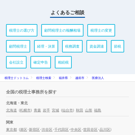
よくあるご相談
税理士の選び方
顧問税理士の報酬相場
税理士の変更
顧問税理士
経理・決算
税務調査
資金調達
節税
会社設立
確定申告
相続税
税理士ドットコム
税理士検索
福井県
越前市
医療法人
全国の税理士事務所を探す
北海道・東北
北海道
(
札幌市
)
青森
岩手
宮城
(
仙台市
)
秋田
山形
福島
関東
東京都
(
港区
・
新宿区
・
渋谷区
・
千代田区
・
中央区
・
世田谷区
・
品川区
)