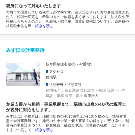
親身になって対応いたします
大垣市で開業している税理士の早﨑です。法人設立された方や新規開業され
た方、税理士変更をご希望の方のご依頼を多く承っております。法人税や所
得税はもちろんのこと、相続税・贈与税・譲渡所得税についても、資産税や
相続税申告を専…
続きを読む
みずほ会計事務所
岐阜県瑞穂市穂積1792番地5
アクセス
穂積駅
得意分野・得意業種
顧問税理士
資金調達
会社設立
不動産
流通・小売
建設・建築
医療・福祉
医療法人
創業支援から相続・事業承継まで、瑞穂市出身の40代の税理士
が親身に対応をします。
みずほ会計事務所は、瑞穂市出身の40代税理士が代表を務める、地域密着
型の会計事務所です。地元の中小企業・個人事業主の皆さまに寄り添い、創
業時の事業計画づくり、創業融資、補助金申請、開業後の税務・会計サポー
トまで一貫して…
続きを読む