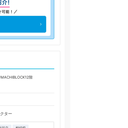
MACHIBLOCK12階
クター
社設立
相続税