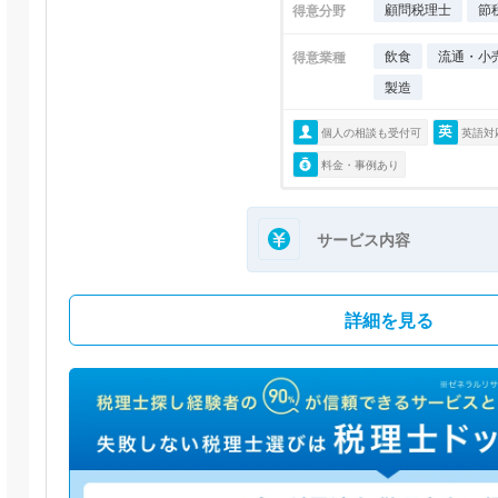
顧問税理士
節
得意分野
飲食
流通・小
得意業種
製造
個人の相談も受付可
英語対
料金・事例あり
サービス内容
詳細を見る