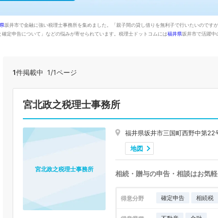
県
坂井市で金融に強い税理士事務所を集めました。「親子間の貸し借りを無利子で行いたいのです
と確定申告について」などの悩みが寄せられています。税理士ドットコムには
福井県
坂井市で活躍中
1
件掲載中 1/1ページ
宮北政之税理士事務所
福井県坂井市三国町西野中第22号
地図
宮北政之税理士事務所
相続・贈与の申告・相談はお気軽
確定申告
相続税
得意分野