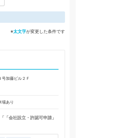
※
太文字
が変更した条件です
４号加藤ビル２Ｆ
車場あり
「「会社設立・許認可申請」