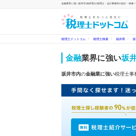
金融業界に強い坂井市(福井県)の税理士・会計事務所の紹介・検索一覧
税理士ドットコム
税理士検索
福井県
坂
金融
業界に強い
坂井
坂井市内
の
金融業に強い
税理士事