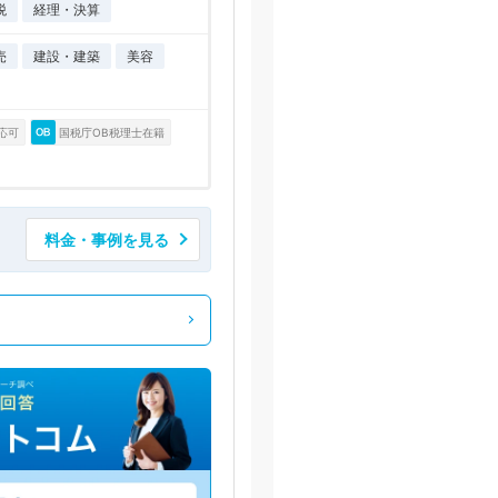
税
経理・決算
売
建設・建築
美容
応可
国税庁OB税理士在籍
料金・事例を見る