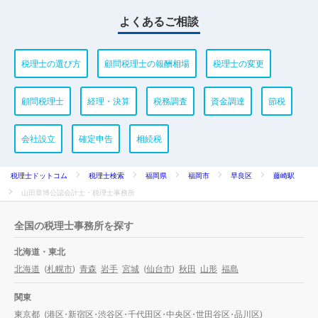
よくあるご相談
税理士の選び方
顧問税理士の報酬相場
税理士の変更
顧問税理士
経理・決算
税務調査
資金調達
節税
会社設立
確定申告
相続税
税理士ドットコム
税理士検索
福岡県
福岡市
早良区
藤崎駅
山田章博公認会計士・税理士事務所
全国の税理士事務所を探す
北海道・東北
北海道
(
札幌市
)
青森
岩手
宮城
(
仙台市
)
秋田
山形
福島
関東
東京都
(
港区
・
新宿区
・
渋谷区
・
千代田区
・
中央区
・
世田谷区
・
品川区
)