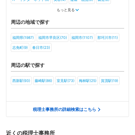
教育(2)
医療・福祉(2)
社会福祉法人(2)
その他(2)
もっと見る
周辺の地域で探す
福岡県(1987)
福岡市早良区(70)
福岡市(1107)
那珂川市(11)
志免町(9)
春日市(23)
周辺の駅で探す
西新駅(93)
藤崎駅(86)
室見駅(73)
梅林駅(25)
賀茂駅(19)
税理士事務所の詳細検索はこちら
近くの税理士事務所