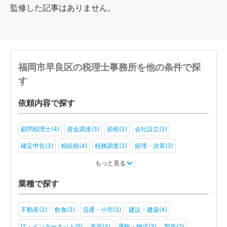
監修した記事はありません。
福岡市早良区の税理士事務所を他の条件で探
す
依頼内容で探す
顧問税理士(4)
資金調達(3)
節税(3)
会社設立(3)
確定申告(3)
相続税(4)
税務調査(3)
経理・決算(3)
税金・お金(2)
もっと見る
業種で探す
不動産(3)
飲食(3)
流通・小売(3)
建設・建築(4)
IT・インターネット(5)
美容(4)
運輸・物流(3)
製造(2)