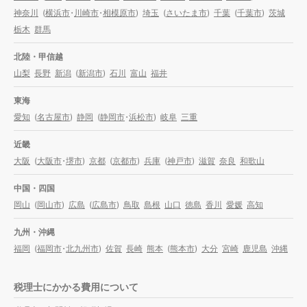
神奈川
(
横浜市
・
川崎市
・
相模原市
)
埼玉
(
さいたま市
)
千葉
(
千葉市
)
茨城
栃木
群馬
北陸・甲信越
山梨
長野
新潟
(
新潟市
)
石川
富山
福井
東海
愛知
(
名古屋市
)
静岡
(
静岡市
・
浜松市
)
岐阜
三重
近畿
大阪
(
大阪市
・
堺市
)
京都
(
京都市
)
兵庫
(
神戸市
)
滋賀
奈良
和歌山
中国・四国
岡山
(
岡山市
)
広島
(
広島市
)
鳥取
島根
山口
徳島
香川
愛媛
高知
九州・沖縄
福岡
(
福岡市
・
北九州市
)
佐賀
長崎
熊本
(
熊本市
)
大分
宮崎
鹿児島
沖縄
税理士にかかる費用について