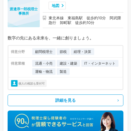
地図
渡邉淳一郎税理士
事務所
東北本線 東福島駅 徒歩約10分 阿武隈
急行 卸町駅 徒歩約10分
数字の先にある未来を、一緒に創りましょう。
得意分野
顧問税理士
節税
経理・決算
得意業種
流通・小売
建設・建築
IT・インターネット
運輸・物流
製造
個人の相談も受付可
詳細を見る