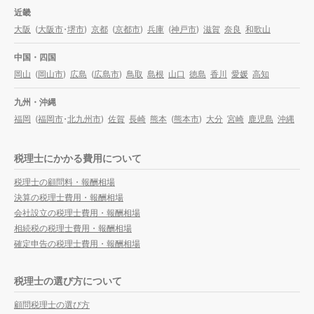
近畿
大阪
(
大阪市
・
堺市
)
京都
(
京都市
)
兵庫
(
神戸市
)
滋賀
奈良
和歌山
中国・四国
岡山
(
岡山市
)
広島
(
広島市
)
鳥取
島根
山口
徳島
香川
愛媛
高知
九州・沖縄
福岡
(
福岡市
・
北九州市
)
佐賀
長崎
熊本
(
熊本市
)
大分
宮崎
鹿児島
沖縄
税理士にかかる費用について
税理士の顧問料・報酬相場
決算の税理士費用・報酬相場
会社設立の税理士費用・報酬相場
相続税の税理士費用・報酬相場
確定申告の税理士費用・報酬相場
税理士の選び方について
顧問税理士の選び方