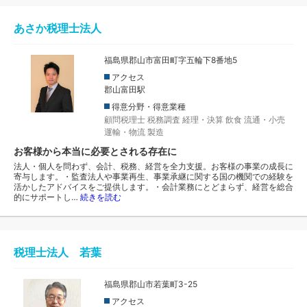
あさか税理士法人
福島県郡山市富田町字五輪下8番地5
アクセス
郡山富田駅
得意分野・得意業種
顧問税理士
税務調査
経理・決算
飲食
流通・小売
運輸・物流
製造
お客様から本当に必要とされる存在に
法人・個人を問わず、会計、税務、経営を全力支援。お客様の事業の成長に
寄与します。・監査法人や事業再生、事業承継に関する国の機関での経験を
活かしたアドバイスをご提供します。・会計業務にとどまらず、経営を総合
的にサポートし…
続きを読む
税理士法人 若葉
福島県郡山市若葉町3-25
アクセス