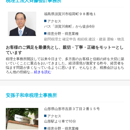
税理士法人斉藤会計事務所
福島県須賀川市稲荷町９８番地１
アクセス
バス「須賀川南町」から徒歩6分
得意分野・得意業種
顧問税理士
確定申告
相続税
建設・建築
運輸・物流
お客様のご満足を最優先とし、親切・丁寧・正確をモットーとし
ています
税理士事務所開設して以来今日まで、多方面のお客様と信頼の絆を大切に築
いていくことに重点をおいてきました。経済環境が激変する昨今、経営者を
悩ます問題が多くなっているように思います。そんなとき、税務会計はもち
ろん他の些細な…
続きを読む
安孫子和幸税理士事務所
山形県山形市吉原３丁目２番１５号
アクセス
山形駅より車で10分
得意分野・得意業種