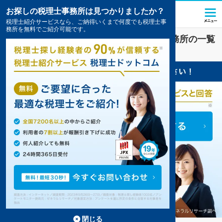
お探しの税理士事務所は見つかりましたか？
税理士紹介サービスなら、ご納得いくまで何度でも税理士事
務所を無料でご紹介可能です。
福島市
で
節税
対策を扱う税理士・会計事務所の一覧
2件掲載中
閉じる