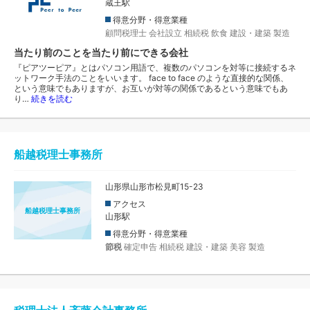
蔵王駅
得意分野・得意業種
顧問税理士
会社設立
相続税
飲食
建設・建築
製造
当たり前のことを当たり前にできる会社
『ピアツーピア』とはパソコン用語で、複数のパソコンを対等に接続するネ
ットワーク手法のことをいいます。 face to face のような直接的な関係、
という意味でもありますが、お互いが対等の関係であるという意味でもあ
り…
続きを読む
船越税理士事務所
山形県山形市松見町15-23
アクセス
船越税理士事務所
山形駅
得意分野・得意業種
節税
確定申告
相続税
建設・建築
美容
製造