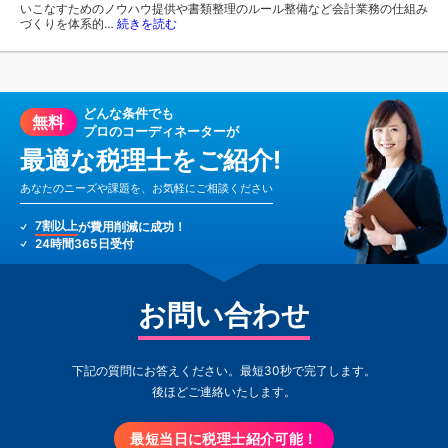
いこなすためのノウハウ提供や書類整理のルール整備など会計業務の仕組み
づくりを体系的…
続きを読む
どんな条件でも
無料
プロのコーディネーターが
最適な税理士をご紹介!
あなたのニーズや課題を、お気軽にご相談ください
7割以上
が費用削減に成功！
24時間365日受付
お問い合わせ
下記の質問にお答えください。最短30秒で完了します。
後ほどご連絡いたします。
最短当日に税理士紹介可能！