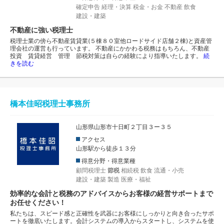
確定申告
経理・決算
税金・お金
不動産
飲食
建設・建築
不動産に強い税理士
税理士業の傍ら不動産賃貸業(５棟８０室他ロードサイド店舗２棟)と資産管
理会社の運営も行っています。 不動産にかかわる税務はもちろん、不動産
投資 賃貸経営 管理 節税対策は自らの経験により指導いたします。
続
きを読む
橋本佳昭税理士事務所
山形県山形市十日町２丁目３ー３５
アクセス
山形駅から徒歩１３分
得意分野・得意業種
顧問税理士
節税
相続税
飲食
流通・小売
建設・建築
製造
医療・福祉
効率的な会計と税務のアドバイスからお客様の経営サポートまで
お任せください！
私たちは、スピード感と正確性を武器にお客様にしっかりと向き合ったサポ
ートを徹底いたします。会計システムの導入からスタートし、システムを使