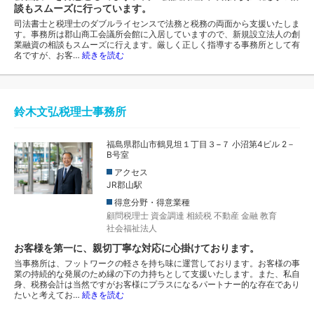
談もスムーズに行っています。
司法書士と税理士のダブルライセンスで法務と税務の両面から支援いたしま
す。事務所は郡山商工会議所会館に入居していますので、新規設立法人の創
業融資の相談もスムーズに行えます。厳しく正しく指導する事務所として有
名ですが、お客…
続きを読む
鈴木文弘税理士事務所
福島県郡山市鶴見坦１丁目３−７ 小沼第4ビル 2－
B号室
アクセス
JR郡山駅
得意分野・得意業種
顧問税理士
資金調達
相続税
不動産
金融
教育
社会福祉法人
お客様を第一に、親切丁寧な対応に心掛けております。
当事務所は、フットワークの軽さを持ち味に運営しております。お客様の事
業の持続的な発展のため縁の下の力持ちとして支援いたします。また、私自
身、税務会計は当然ですがお客様にプラスになるパートナー的な存在であり
たいと考えてお…
続きを読む