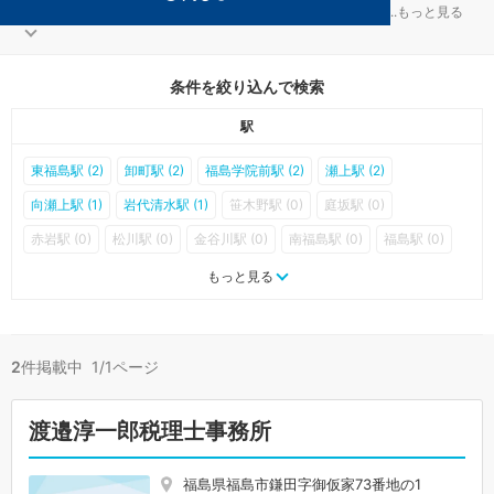
福島市の節税対策を扱う税理士事務所が2件見つかりました。
...
もっと見る
条件を絞り込んで検索
駅
東福島駅 (2)
卸町駅 (2)
福島学院前駅 (2)
瀬上駅 (2)
向瀬上駅 (1)
岩代清水駅 (1)
笹木野駅 (0)
庭坂駅 (0)
赤岩駅 (0)
松川駅 (0)
金谷川駅 (0)
南福島駅 (0)
福島駅 (0)
曽根田駅 (0)
美術館図書館前駅 (0)
上松川駅 (0)
笹谷駅 (0)
もっと見る
桜水駅 (0)
平野駅 (0)
医王寺前駅 (0)
花水坂駅 (0)
飯坂温泉駅 (0)
2
件掲載中 1/1ページ
渡邉淳一郎税理士事務所
福島県福島市鎌田字御仮家73番地の1