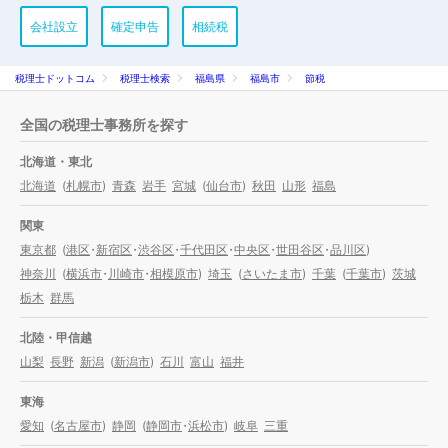
会社設立
確定申告
相続税
税理士ドットコム
税理士検索
福島県
福島市
節税
全国の税理士事務所を探す
北海道・東北
北海道
(
札幌市
)
青森
岩手
宮城
(
仙台市
)
秋田
山形
福島
関東
東京都
(
港区
・
新宿区
・
渋谷区
・
千代田区
・
中央区
・
世田谷区
・
品川区
)
神奈川
(
横浜市
・
川崎市
・
相模原市
)
埼玉
(
さいたま市
)
千葉
(
千葉市
)
茨城
栃木
群馬
北陸・甲信越
山梨
長野
新潟
(
新潟市
)
石川
富山
福井
東海
愛知
(
名古屋市
)
静岡
(
静岡市
・
浜松市
)
岐阜
三重