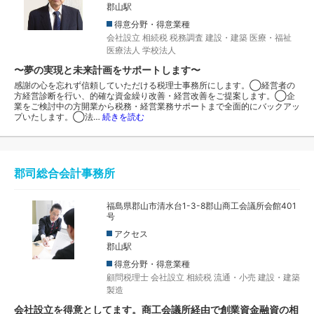
郡山駅
得意分野・得意業種
会社設立
相続税
税務調査
建設・建築
医療・福祉
医療法人
学校法人
〜夢の実現と未来計画をサポートします〜
感謝の心を忘れず信頼していただける税理士事務所にします。◯経営者の
方経営診断を行い、的確な資金繰り改善・経営改善をご提案します。◯企
業をご検討中の方開業から税務・経営業務サポートまで全面的にバックアッ
プいたします。◯法…
続きを読む
郡司総合会計事務所
福島県郡山市清水台1-3-8郡山商工会議所会館401
号
アクセス
郡山駅
得意分野・得意業種
顧問税理士
会社設立
相続税
流通・小売
建設・建築
製造
会社設立を得意としてます。商工会議所経由で創業資金融資の相