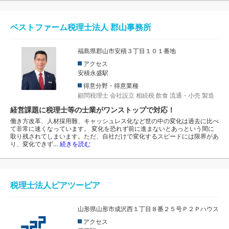
ベストファーム税理士法人 郡山事務所
福島県郡山市安積３丁目１０１番地
アクセス
安積永盛駅
得意分野・得意業種
顧問税理士
会社設立
相続税
飲食
流通・小売
製造
経営課題に税理士等の士業がワンストップで対応！
働き方改革、人材採用難、キャッシュレス化など世の中の変化は過去に比べ
て非常に速くなっています。 変化を恐れず前に進まないとあっという間に
取り残されてしまいます。ただ、自社だけで変化するスピードには限界があ
り、変化できず…
続きを読む
税理士法人ピアツーピア
山形県山形市成沢西１丁目８番２５号Ｐ２Ｐハウス
アクセス