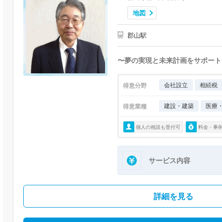
地図
郡山駅
〜夢の実現と未来計画をサポート
会社設立
相続税
得意分野
建設・建築
医療
得意業種
個人の相談も受付可
料金・事
サービス内容
詳細を見る