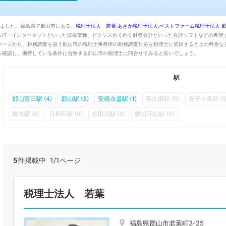
りました。福島県で郡山市にある、
税理士法人 若葉
,
あさか税理士法人
,
ベストファーム税理士法人 
らIT・インターネットといった取扱業種、ピクシスわくわく財務会計といった会計ソフトなどの希望
ページから、税務調査を扱う郡山市の税理士事務所の税務調査対応を税理士に依頼するときの料金な
を確認し、期待している条件に合致する郡山市の税理士に問合せてみると良いでしょう。
駅
郡山富田駅 (4)
郡山駅 (3)
安積永盛駅 (1)
喜久田駅 (0)
安子ケ島駅 (0
舞木駅 (0)
日和田駅 (0)
谷田川駅 (0)
磐城守山駅 (0)
5
件掲載中 1/1ページ
税理士法人 若葉
福島県郡山市若葉町3-25