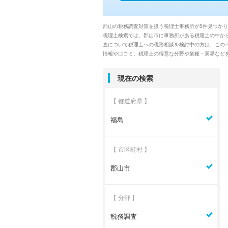
郡山の税務調査対策を扱う税理士事務所が5件見つか
税理士検索では、郡山市に事務所がある税理士の中か
査について税理士への税務相談を検討中の方は、この
情報や口コミ、税理士の得意な分野や業種・業界など
現在の検索
【 都道府県 】
福島
【 市区町村 】
郡山市
【 分野 】
税務調査