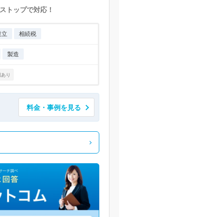
ストップで対応！
設立
相続税
製造
例あり
料金・事例を見る