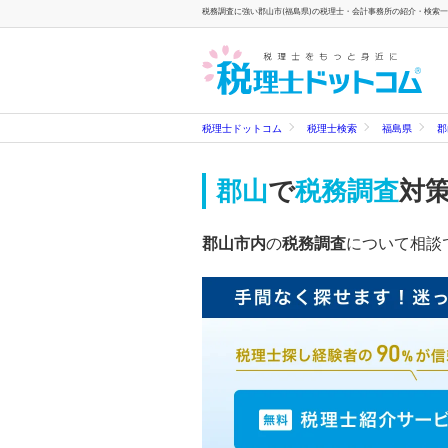
税務調査に強い郡山市(福島県)の税理士・会計事務所の紹介・検索一覧
税理士ドットコム
税理士検索
福島県
郡
郡山
で
税務調査
対
郡山市内
の
税務調査
について相談