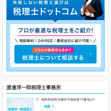
渡邉淳一郎税理士事務所
福島県福島市鎌田字御仮家73番地の1
地図
渡邉淳一郎税理士