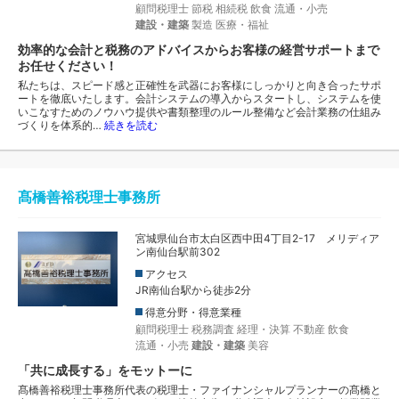
顧問税理士
節税
相続税
飲食
流通・小売
建設・建築
製造
医療・福祉
効率的な会計と税務のアドバイスからお客様の経営サポートまで
お任せください！
私たちは、スピード感と正確性を武器にお客様にしっかりと向き合ったサポ
ートを徹底いたします。会計システムの導入からスタートし、システムを使
いこなすためのノウハウ提供や書類整理のルール整備など会計業務の仕組み
づくりを体系的…
続きを読む
髙橋善裕税理士事務所
宮城県仙台市太白区西中田4丁目2-17 メリディア
ン南仙台駅前302
アクセス
JR南仙台駅から徒歩2分
得意分野・得意業種
顧問税理士
税務調査
経理・決算
不動産
飲食
流通・小売
建設・建築
美容
「共に成長する」をモットーに
髙橋善裕税理士事務所代表の税理士・ファイナンシャルプランナーの髙橋と