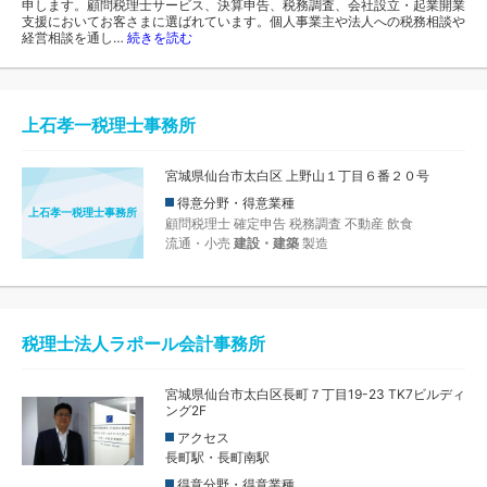
申します。顧問税理士サービス、決算申告、税務調査、会社設立・起業開業
支援においてお客さまに選ばれています。個人事業主や法人への税務相談や
経営相談を通し…
続きを読む
上石孝一税理士事務所
宮城県仙台市太白区 上野山１丁目６番２０号
得意分野・得意業種
上石孝一税理士事務所
顧問税理士
確定申告
税務調査
不動産
飲食
流通・小売
建設・建築
製造
税理士法人ラポール会計事務所
宮城県仙台市太白区長町７丁目19-23 TK7ビルディ
ング2F
アクセス
長町駅・長町南駅
得意分野・得意業種