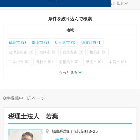
建設・建築が得意な福島の事務所が8件見つかりました。
...
もっと見る
条件を絞り込んで検索
地域
福島市 (3)
郡山市 (3)
いわき市 (1)
須賀川市 (1)
会津若松市 (0)
白河市 (0)
喜多方市 (0)
相馬市 (0)
二本松市 (0)
田村市 (0)
南相馬市 (0)
伊達市 (0)
本宮市 (0)
桑折町 (0)
国見町 (0)
川俣町 (0)
大玉村 (0)
鏡石町 (0)
もっと見る
天栄村 (0)
下郷町 (0)
檜枝岐村 (0)
只見町 (0)
南会津町 (0)
北塩原村 (0)
西会津町 (0)
磐梯町 (0)
猪苗代町 (0)
8
件掲載中 1/1ページ
会津坂下町 (0)
湯川村 (0)
柳津町 (0)
三島町 (0)
金山町 (0)
昭和村 (0)
会津美里町 (0)
西郷村 (0)
泉崎村 (0)
中島村 (0)
税理士法人 若葉
矢吹町 (0)
棚倉町 (0)
矢祭町 (0)
塙町 (0)
鮫川村 (0)
石川町 (0)
玉川村 (0)
平田村 (0)
浅川町 (0)
古殿町 (0)
福島県郡山市若葉町3-25
三春町 (0)
小野町 (0)
広野町 (0)
楢葉町 (0)
富岡町 (0)