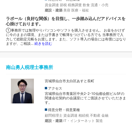
資金調達
節税
税務調査
飲食
流通・小売
建設・建築
美容
医療・福祉
ラポール（良好な関係）を目指し、一歩踏み込んだアドバイスを
心掛けております。
①事務所では無理やりパソコンやソフトを購入させません。 お金をかけず
に今のままの環境、または手書きで帳簿をつけている方でも 当事務所で入
力して総勘定元帳をお渡します。また、ソフト導入の場合には有償にはなり
ますが、ご相談…
続きを読む
南山勇人税理士事務所
宮城県仙台市太白区あすと長町
アクセス
宮城県仙台市青葉区中央2-2-10仙都会館ビル5Fの
関連会社契約の会議室にてご面談させていただきま
す。
得意分野・得意業種
顧問税理士
資金調達
相続税
不動産
金融
建設・建築
IT・インターネット
製造