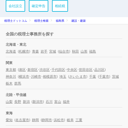
会社設立
確定申告
相続税
税理士ドットコム
税理士検索
福島県
建設・建築
全国の税理士事務所を探す
北海道・東北
北海道
(
札幌市
)
青森
岩手
宮城
(
仙台市
)
秋田
山形
福島
関東
東京都
(
港区
・
新宿区
・
渋谷区
・
千代田区
・
中央区
・
世田谷区
・
品川区
)
神奈川
(
横浜市
・
川崎市
・
相模原市
)
埼玉
(
さいたま市
)
千葉
(
千葉市
)
茨城
栃木
群馬
北陸・甲信越
山梨
長野
新潟
(
新潟市
)
石川
富山
福井
東海
愛知
(
名古屋市
)
静岡
(
静岡市
・
浜松市
)
岐阜
三重