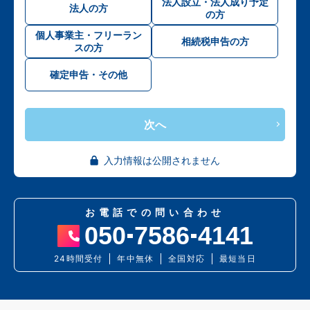
法人設立・法人成り予定
法人の方
の方
個人事業主・フリーラン
相続税申告の方
スの方
確定申告・その他
次へ
入力情報は公開されません
お電話での問い合わせ
050
7586
4141
24時間受付
年中無休
全国対応
最短当日