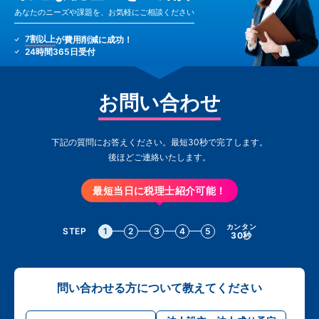
あなたのニーズや課題を、お気軽にご相談ください
7割以上
が費用削減に成功！
24時間365日受付
お問い合わせ
下記の質問にお答えください。最短30秒で完了します。
後ほどご連絡いたします。
最短当日に税理士紹介可能！
カンタン
STEP
1
2
3
4
5
30秒
問い合わせる方について教えてください