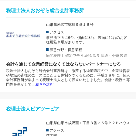
税理士法人おおぞら総合会計事務所
山形県米沢市徳町９番１６号
アクセス
事務所正面に6台、側面に8台、裏面に12台のお客
様用駐車場があります。
得意分野・得意業種
顧問税理士
確定申告
相続税
飲食
流通・小売
製造
会計を通じて企業経営になくてはならないパートナーになる
税理士法人おおぞら総合会計事務所は、激変する経済環境の中、企業経営者
や地域の皆様のニーズにこたえる体制をつくるために、平成１８年に、個人
会計事務所が集まって税理士法人として設立いたしました。会計・税務の専
門性を生かして…
続きを読む
税理士法人ピアツーピア
山形県山形市成沢西１丁目８番２５号Ｐ２Ｐハウス
アクセス
蔵王駅