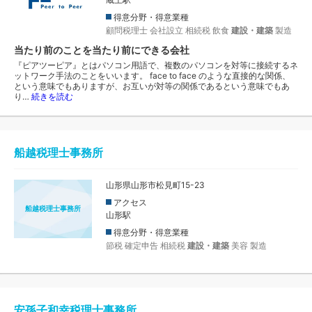
得意分野・得意業種
顧問税理士
会社設立
相続税
飲食
建設・建築
製造
当たり前のことを当たり前にできる会社
『ピアツーピア』とはパソコン用語で、複数のパソコンを対等に接続するネ
ットワーク手法のことをいいます。 face to face のような直接的な関係、
という意味でもありますが、お互いが対等の関係であるという意味でもあ
り…
続きを読む
船越税理士事務所
山形県山形市松見町15-23
アクセス
船越税理士事務所
山形駅
得意分野・得意業種
節税
確定申告
相続税
建設・建築
美容
製造
安孫子和幸税理士事務所