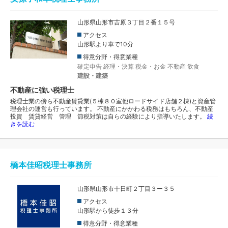
山形県山形市吉原３丁目２番１５号
アクセス
山形駅より車で10分
得意分野・得意業種
確定申告
経理・決算
税金・お金
不動産
飲食
建設・建築
不動産に強い税理士
税理士業の傍ら不動産賃貸業(５棟８０室他ロードサイド店舗２棟)と資産管
理会社の運営も行っています。 不動産にかかわる税務はもちろん、不動産
投資 賃貸経営 管理 節税対策は自らの経験により指導いたします。
続
きを読む
橋本佳昭税理士事務所
山形県山形市十日町２丁目３ー３５
アクセス
山形駅から徒歩１３分
得意分野・得意業種