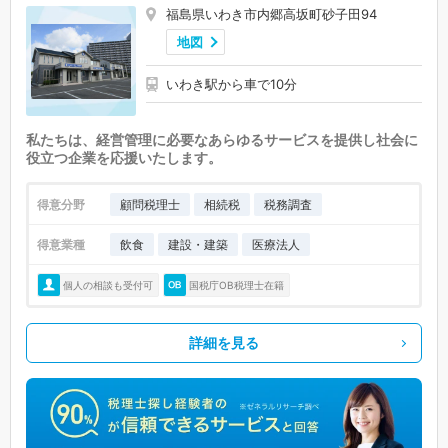
福島県いわき市内郷高坂町砂子田94
地図
いわき駅から車で10分
私たちは、経営管理に必要なあらゆるサービスを提供し社会に
役立つ企業を応援いたします。
得意分野
顧問税理士
相続税
税務調査
得意業種
飲食
建設・建築
医療法人
個人の相談も受付可
国税庁OB税理士在籍
詳細を見る