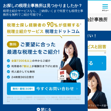
お探しの税理士事務所は見つかりましたか？
税理士紹介サービスなら、ご納得いくまで何度でも税理士事
務所を無料でご紹介可能です。
建設・建築
業界に強い
福島県
の税理士・会計事務所
の一覧
8件掲載中
閉じる