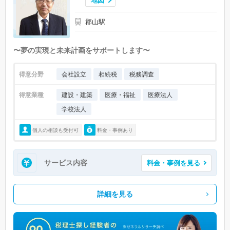
地図
川内村 (0)
大熊町 (0)
双葉町 (0)
浪江町 (0)
葛尾村 (0)
郡山駅
新地町 (0)
飯舘村 (0)
〜夢の実現と未来計画をサポートします〜
得意分野
会社設立
相続税
税務調査
得意業種
建設・建築
医療・福祉
医療法人
学校法人
個人の相談も受付可
料金・事例あり
サービス内容
料金・事例を見る
詳細を見る