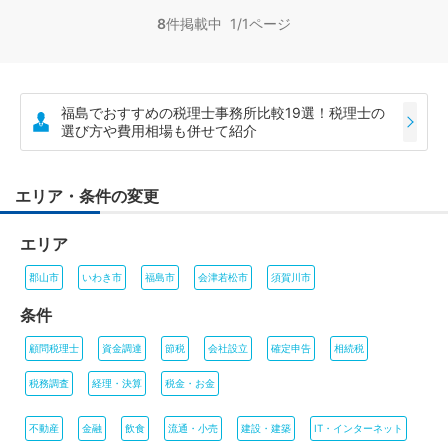
8
件掲載中 1/1ページ
福島でおすすめの税理士事務所比較19選！税理士の
選び方や費用相場も併せて紹介
エリア・条件の変更
エリア
郡山市
いわき市
福島市
会津若松市
須賀川市
条件
顧問税理士
資金調達
節税
会社設立
確定申告
相続税
税務調査
経理・決算
税金・お金
不動産
金融
飲食
流通・小売
建設・建築
IT・インターネット