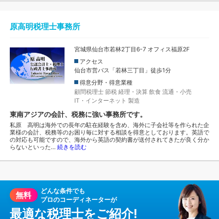
原高明税理士事務所
宮城県仙台市若林2丁目6-7 オフィス福原2F
アクセス
仙台市営バス「若林三丁目」徒歩1分
得意分野・得意業種
顧問税理士
節税
経理・決算
飲食
流通・小売
IT・インターネット
製造
東南アジアの会計、税務に強い事務所です。
私原 高明は海外での長年の駐在経験を含め、海外に子会社等を作られた企
業様の会計、税務等のお困り毎に対する相談を得意としております。英語で
の対応も可能ですので、海外から英語の契約書が送付されてきたが良く分か
らないといった…
続きを読む
どんな条件でも
無料
プロのコーディネーターが
最適な税理士をご紹介!