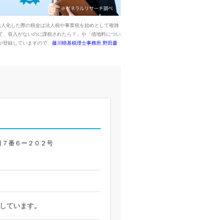
法人化した際の税金は法人税や事業税を始めとして複雑
て、収入がないのに課税されたら？」や「借地料につい
が登録していますので、
藤川晴基税理士事務所
,
野田慶
目７番６ー２０２号
しています。