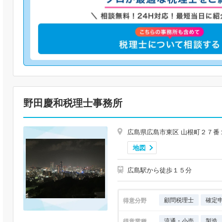
野田慶和税理士事務所
広島県広島市東区 山根町２７番
地図
広島駅から徒歩１５分
顧問税理士
確定
得意分野
流通・小売
製造
得意業種