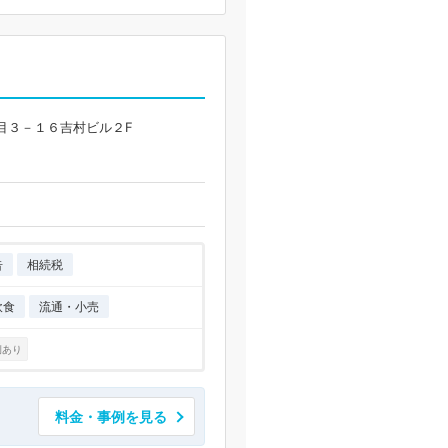
目３－１６吉村ビル２F
告
相続税
飲食
流通・小売
例あり
料金・事例を見る