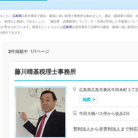
りました。
広島県
広島市東区で建設・建築に強い税理士事務所を集めました。建設・建築業の場合、
ら、税理士に相談してみましょう。「建設業 必要帳簿について」や「兄弟が売却した不動産につい
みが寄せられています。税理士ドットコムには
広島県
広島市東区で活躍中の建設・建築に強い税理士
が紹介できます。
3
件掲載中 1/1ページ
藤川晴基税理士事務所
広島県広島市東区牛田本町３丁
地図
牛田大橋バス停から徒歩2分
営利法人から非営利法人まで対応