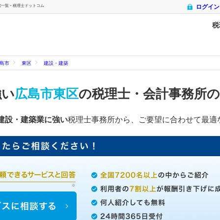
覧 - 税理士ドットコム
ログイン
税
島市
東区
建設・建築
強い
広島市東区
の税理士・会計事務所
建設・建築業に強い
税理士事務所から、ご要望に合わせて最適