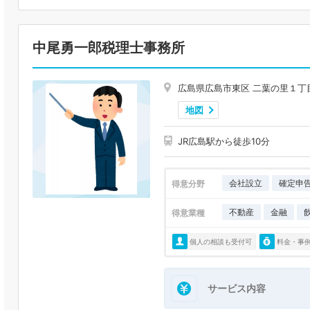
中尾勇一郎税理士事務所
広島県広島市東区 二葉の里１丁
地図
JR広島駅から徒歩10分
会社設立
確定申
得意分野
不動産
金融
得意業種
個人の相談も受付可
料金・事
サービス内容