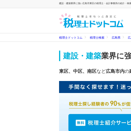
建設・建築業界に強い広島市東区の税理士・会計事務所の紹介・検索一
税理士ドットコム
税理士検索
広島県
広
建設・建築
業界に
東区、中区、南区
など
広島市内
の