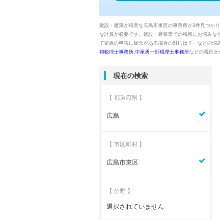
建設・建築が得意な広島市東区の事務所が3件見つか
な計算が必要です。建設・建築業での税務にお悩みな
て家族の申告に疑念がある場合の対応は？」などの悩
和税理士事務所
,
中尾勇一郎税理士事務所
などの税理士
現在の検索
【 都道府県 】
広島
【 市区町村 】
広島市東区
【 分野 】
選択されていません