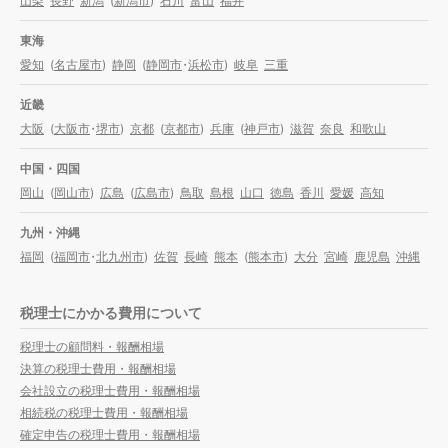
山梨
長野
新潟
(
新潟市
)
石川
富山
福井
東海
愛知
(
名古屋市
)
静岡
(
静岡市
・
浜松市
)
岐阜
三重
近畿
大阪
(
大阪市
・
堺市
)
京都
(
京都市
)
兵庫
(
神戸市
)
滋賀
奈良
和歌山
中国・四国
岡山
(
岡山市
)
広島
(
広島市
)
鳥取
島根
山口
徳島
香川
愛媛
高知
九州・沖縄
福岡
(
福岡市
・
北九州市
)
佐賀
長崎
熊本
(
熊本市
)
大分
宮崎
鹿児島
沖縄
税理士にかかる費用について
税理士の顧問料・報酬相場
決算の税理士費用・報酬相場
会社設立の税理士費用・報酬相場
相続税の税理士費用・報酬相場
確定申告の税理士費用・報酬相場