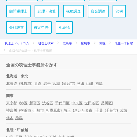
顧問税理士
経理・決算
税務調査
資金調達
節税
会社設立
確定申告
相続税
税理士ドットコム
税理士検索
広島県
広島市
南区
段原一丁目駅
山口公認会計士・税理士事務所
全国の税理士事務所を探す
北海道・東北
北海道
(
札幌市
)
青森
岩手
宮城
(
仙台市
)
秋田
山形
福島
関東
東京都
(
港区
・
新宿区
・
渋谷区
・
千代田区
・
中央区
・
世田谷区
・
品川区
)
神奈川
(
横浜市
・
川崎市
・
相模原市
)
埼玉
(
さいたま市
)
千葉
(
千葉市
)
茨城
栃木
群馬
北陸・甲信越