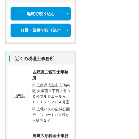
地域で絞り込む
分野・業種で絞り込む
近くの税理士事務所
古野恵二税理士事務
所
広島県広島市安佐南
区 大塚西５丁目３番３
０号プルミエールＡ.
ＣＩＴＹ１２０４号室
広電バスの広域公園
テニスコートバス停か
ら徒歩２分
湊﨑広治税理士事務