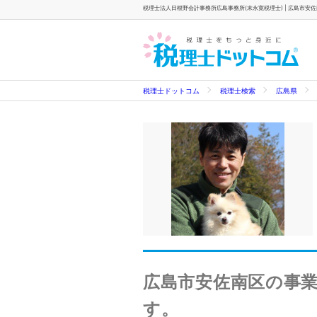
税理士法人日根野会計事務所広島事務所(末永寛税理士) | 広島市安佐南
税理士ドットコム
税理士検索
広島県
広島市安佐南区の事
す。