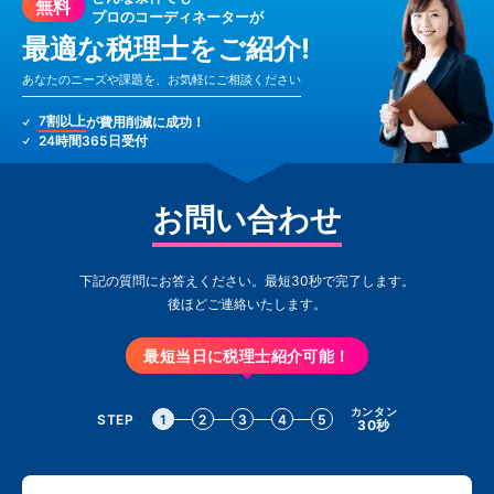
無料
プロのコーディネーターが
最適な税理士をご紹介!
あなたのニーズや課題を、お気軽にご相談ください
7割以上
が費用削減に成功！
24時間365日受付
お問い合わせ
下記の質問にお答えください。最短30秒で完了します。
後ほどご連絡いたします。
最短当日に税理士紹介可能！
カンタン
STEP
1
2
3
4
5
30秒