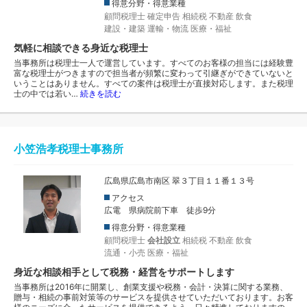
得意分野・得意業種
顧問税理士
確定申告
相続税
不動産
飲食
建設・建築
運輸・物流
医療・福祉
気軽に相談できる身近な税理士
当事務所は税理士一人で運営しています。すべてのお客様の担当には経験豊
富な税理士がつきますので担当者が頻繁に変わって引継ぎができていないと
いうことはありません。すべての案件は税理士が直接対応します。また税理
士の中では若い…
続きを読む
小笠浩孝税理士事務所
広島県広島市南区 翠３丁目１１番１３号
アクセス
広電 県病院前下車 徒歩9分
得意分野・得意業種
顧問税理士
会社設立
相続税
不動産
飲食
流通・小売
医療・福祉
身近な相談相手として税務・経営をサポートします
当事務所は2016年に開業し、創業支援や税務・会計・決算に関する業務、
贈与・相続の事前対策等のサービスを提供させていただいております。お客