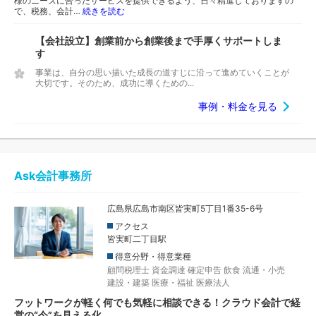
様のニーズに合ったサービスを提供できるよう、日々精進しておりますの
で、税務、会計…
続きを読む
【会社設立】創業前から創業後まで手厚くサポートしま
す
事業は、自分の思い描いた成長の道すじに沿って進めていくことが
大切です。そのため、成功に導くための...
事例・料金を見る
Ask会計事務所
広島県広島市南区皆実町5丁目1番35-6号
アクセス
皆実町二丁目駅
得意分野・得意業種
顧問税理士
資金調達
確定申告
飲食
流通・小売
建設・建築
医療・福祉
医療法人
フットワークが軽く何でも気軽に相談できる！クラウド会計で経
営の“今”を見える化