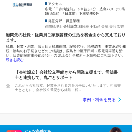
アクセス
広電「日赤病院前」下車徒歩1分、広島バス（50号
(東西)線）「日赤前」下車徒歩0分
得意分野・得意業種
顧問税理士
会社設立
相続税
不動産
金融
美容
製造
顧問先の社長・従業員ご家族皆様の生活を税金面から支えており
ます。
税務、起業・創業、法人個人税務顧問、記帳代行、税務調査、事業承継や相
続・贈与のお手続きなどのご相談は、広島市中区千田町（広電電車通り沿
い、日赤病院前電停徒歩1分）の 池上会計事務所へお気軽にご相談下さい。
続きを読む
【会社設立】会社設立手続きから開業支援まで、司法書
士と連携して、丸ごとサポート
これから会社設立、起業をされる方をお手伝いいたします。司法書
士とともに、会社設立登記から経理・税...
事例・料金を見る
どんな条件でも