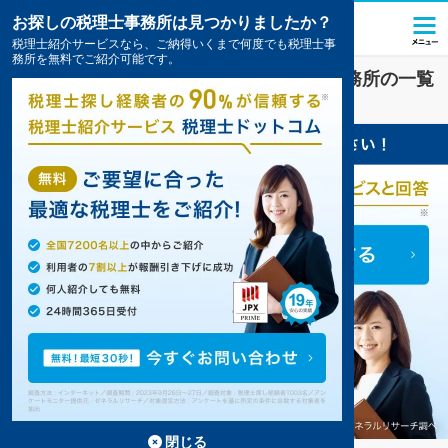
お探しの税理士事務所は見つかりましたか？
税理士紹介サービスなら、ご納得いくまで何度でも税理士事
務所を無料でご紹介可能です。
呉
で
会社設立
対策を扱う税理士・会計事務所の一覧
2件掲載中
閉じる