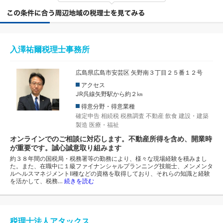
入澤祐爾税理士事務所
広島県広島市安芸区 矢野南３丁目２５番１２号
アクセス
JR呉線矢野駅から約２㎞
得意分野・得意業種
確定申告
相続税
税務調査
不動産
飲食
建設・建築
製造
医療・福祉
オンラインでのご相談に対応します。不動産所得を含め、開業時
が重要です。誠心誠意取り組みます
約３８年間の国税局・税務署等の勤務により、様々な現場経験を積みまし
た。また、在職中に１級ファイナンシャルプランニング技能士、メンメンタ
ルヘルスマネジメントⅡ種などの資格を取得しており、それらの知識と経験
を活かして、税務…
続きを読む
税理士法人アタックス