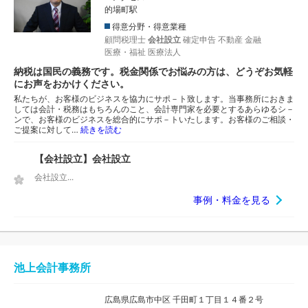
的場町駅
得意分野・得意業種
顧問税理士
会社設立
確定申告
不動産
金融
医療・福祉
医療法人
納税は国民の義務です。税金関係でお悩みの方は、どうぞお気軽
にお声をおかけください。
私たちが、お客様のビジネスを協力にサポ－ト致します。当事務所におきま
しては会計・税務はもちろんのこと、会計専門家を必要とするあらゆるシ－
ンで、お客様のビジネスを総合的にサポ－トいたします。お客様のご相談・
ご提案に対して…
続きを読む
【会社設立】会社設立
会社設立...
事例・料金を見る
池上会計事務所
広島県広島市中区 千田町１丁目１４番２号