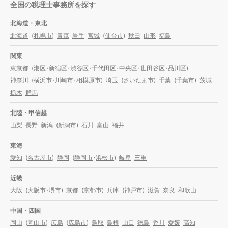
全国の税理士事務所を探す
北海道・東北
北海道
(
札幌市
)
青森
岩手
宮城
(
仙台市
)
秋田
山形
福島
関東
東京都
(
港区
・
新宿区
・
渋谷区
・
千代田区
・
中央区
・
世田谷区
・
品川区
)
神奈川
(
横浜市
・
川崎市
・
相模原市
)
埼玉
(
さいたま市
)
千葉
(
千葉市
)
茨城
栃木
群馬
北陸・甲信越
山梨
長野
新潟
(
新潟市
)
石川
富山
福井
東海
愛知
(
名古屋市
)
静岡
(
静岡市
・
浜松市
)
岐阜
三重
近畿
大阪
(
大阪市
・
堺市
)
京都
(
京都市
)
兵庫
(
神戸市
)
滋賀
奈良
和歌山
中国・四国
岡山
(
岡山市
)
広島
(
広島市
)
鳥取
島根
山口
徳島
香川
愛媛
高知