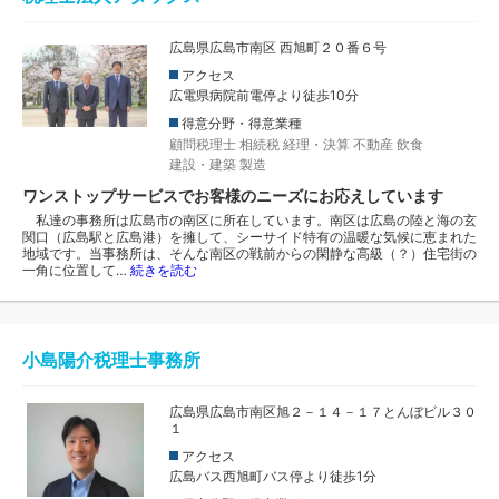
広島県広島市南区 西旭町２０番６号
アクセス
広電県病院前電停より徒歩10分
得意分野・得意業種
顧問税理士
相続税
経理・決算
不動産
飲食
建設・建築
製造
ワンストップサービスでお客様のニーズにお応えしています
私達の事務所は広島市の南区に所在しています。南区は広島の陸と海の玄
関口（広島駅と広島港）を擁して、シーサイド特有の温暖な気候に恵まれた
地域です。当事務所は、そんな南区の戦前からの閑静な高級（？）住宅街の
一角に位置して…
続きを読む
小島陽介税理士事務所
広島県広島市南区旭２－１４－１７とんぼビル３０
１
アクセス
広島バス西旭町バス停より徒歩1分