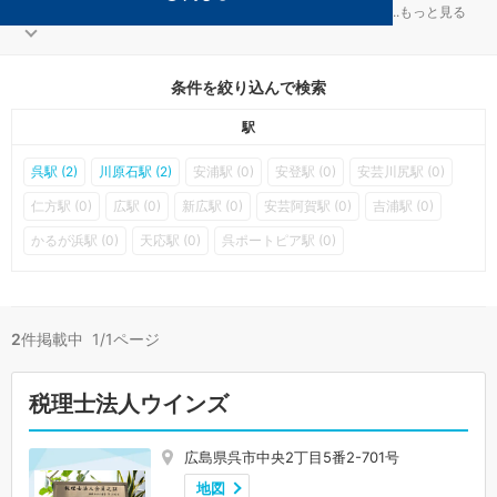
呉の会社設立対策を扱う税理士事務所が2件見つかりました。
...
もっと見る
条件を絞り込んで検索
駅
呉駅 (2)
川原石駅 (2)
安浦駅 (0)
安登駅 (0)
安芸川尻駅 (0)
仁方駅 (0)
広駅 (0)
新広駅 (0)
安芸阿賀駅 (0)
吉浦駅 (0)
かるが浜駅 (0)
天応駅 (0)
呉ポートピア駅 (0)
2
件掲載中 1/1ページ
税理士法人ウインズ
広島県呉市中央2丁目5番2-701号
地図