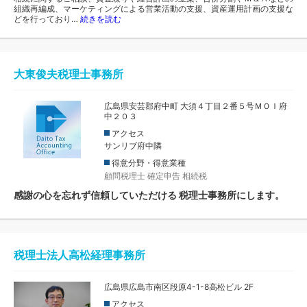
組織再編成、マーケティングによる営業活動の支援、資産運用計画の支援な
どを行っており…
続きを読む
大東俊夫税理士事務所
広島県安芸郡府中町 大須４丁目２番５号ＭＯＩ府
中２０３
アクセス
サンリブ府中隣
得意分野・得意業種
顧問税理士
確定申告
相続税
感謝の心を忘れず信頼していただける 税理士事務所にします。
税理士法人高松経理事務所
広島県広島市南区段原4-1-8高松ビル 2F
アクセス