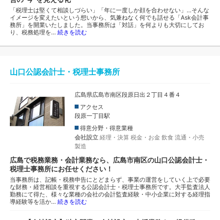
「税理士は堅くて相談しづらい」「年に一度しか顔を合わせない」…そんな
イメージを変えたいという想いから、気兼ねなく何でも話せる「Ask会計事
務所」を開業いたしました。当事務所は「対話」を何よりも大切にしてお
り、税務処理を…
続きを読む
山口公認会計士・税理士事務所
広島県広島市南区段原日出２丁目４番４
アクセス
段原一丁目駅
得意分野・得意業種
会社設立
経理・決算
税金・お金
飲食
流通・小売
製造
広島で税務業務・会計業務なら、広島市南区の山口公認会計士・
税理士事務所にお任せください！
当事務所は、記帳・税務申告にとどまらず、事業の運営をしていく上で必要
な財務・経営相談を重視する公認会計士・税理士事務所です。大手監査法人
勤務にて得た、様々な業種の会社の会計監査経験・中小企業に対する経理指
導経験等を活か…
続きを読む