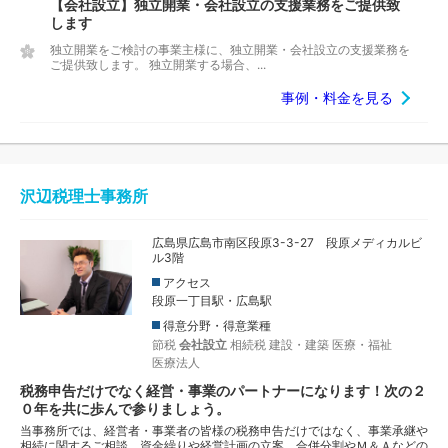
【会社設立】独立開業・会社設立の支援業務をご提供致
します
独立開業をご検討の事業主様に、独立開業・会社設立の支援業務を
ご提供致します。 独立開業する場合、...
事例・料金を見る
沢辺税理士事務所
広島県広島市南区段原3-3-27 段原メディカルビ
ル3階
アクセス
段原一丁目駅・広島駅
得意分野・得意業種
節税
会社設立
相続税
建設・建築
医療・福祉
医療法人
税務申告だけでなく経営・事業のパートナーになります！次の２
０年を共に歩んで参りましょう。
当事務所では、経営者・事業者の皆様の税務申告だけではなく、事業承継や
相続に関するご相談、資金繰りや経営計画の立案、合併分割やＭ＆Ａなどの