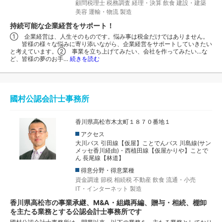
顧問税理士
税務調査
経理・決算
飲食
建設・建築
美容
運輸・物流
製造
持続可能な企業経営をサポート！
① 企業経営は、人生そのものです。悩み事は税金だけではありません。
皆様の様々な悩みに寄り添いながら、企業経営をサポートしていきたい
と考えています。② 事業を立ち上げてみたい、会社を作ってみたい…な
ど、皆様の夢のお手…
続きを読む
國村公認会計士事務所
香川県高松市木太町１８７０番地１
アクセス
大川バス 引田線【仮屋】ことでんバス 川島線(サン
メッセ香川経由)・西植田線【仮屋かりや】ことで
ん 長尾線【林道】
得意分野・得意業種
資金調達
節税
相続税
不動産
飲食
流通・小売
IT・インターネット
製造
香川県高松市の事業承継、M&A・組織再編、贈与・相続、棚卸
を主たる業務とする公認会計士事務所です