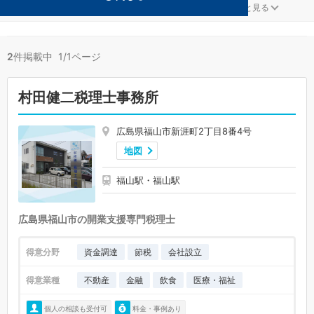
ファンドが得意な福山の事務所が2件見つかりました。
...
もっと見る
2
件掲載中 1/1ページ
村田健二税理士事務所
広島県福山市新涯町2丁目8番4号
地図
福山駅・福山駅
広島県福山市の開業支援専門税理士
得意分野
資金調達
節税
会社設立
得意業種
不動産
金融
飲食
医療・福祉
個人の相談も受付可
料金・事例あり