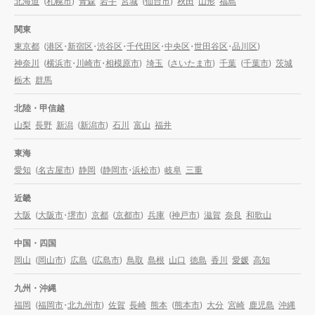
北海道
(
札幌市
)
青森
岩手
宮城
(
仙台市
)
秋田
山形
福島
関東
東京都
(
港区
・
新宿区
・
渋谷区
・
千代田区
・
中央区
・
世田谷区
・
品川区
)
神奈川
(
横浜市
・
川崎市
・
相模原市
)
埼玉
(
さいたま市
)
千葉
(
千葉市
)
茨城
栃木
群馬
北陸・甲信越
山梨
長野
新潟
(
新潟市
)
石川
富山
福井
東海
愛知
(
名古屋市
)
静岡
(
静岡市
・
浜松市
)
岐阜
三重
近畿
大阪
(
大阪市
・
堺市
)
京都
(
京都市
)
兵庫
(
神戸市
)
滋賀
奈良
和歌山
中国・四国
岡山
(
岡山市
)
広島
(
広島市
)
鳥取
島根
山口
徳島
香川
愛媛
高知
九州・沖縄
福岡
(
福岡市
・
北九州市
)
佐賀
長崎
熊本
(
熊本市
)
大分
宮崎
鹿児島
沖縄