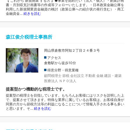
【 これから 新規開業 する方 】●事業を始めたい（法人・個人）・創業計画
書・月別収支計画書等の作成等フォローいたします。・日本政策金融公庫を
利用した新規開業資金融資の検討（政策公庫への紹介状の発行含む）・商工
金融資金…
続きを読む
森江俊介税理士事務所
岡山県倉敷市阿知２丁目２４番３号
アクセス
倉敷駅から徒歩10分
得意分野・得意業種
顧問税理士
節税
会社設立
不動産
金融
建設・建築
医療法人
ＮＰＯ法人
提案型かつ機動的な税理士です。
提案型の税理士を目指しています。もちろんお客様にはリスクを説明した上
で、提案させて頂きます。特殊な業界に属しているお客様は、お客様自身が
同業の方から節税方法等の利益になることについて情報入手される事も多い
と思います。そ…
続きを読む