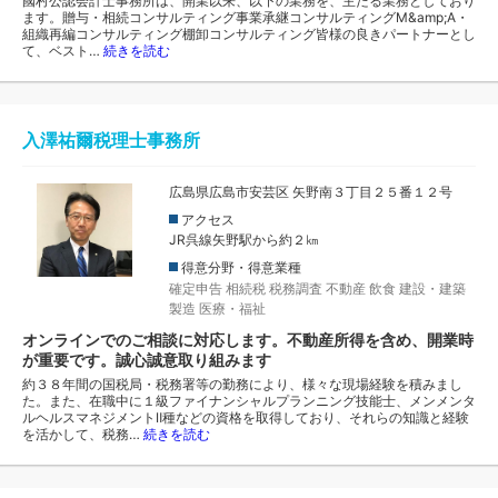
國村公認会計士事務所は、開業以来、以下の業務を、主たる業務としており
ます。贈与・相続コンサルティング事業承継コンサルティングM&amp;A・
組織再編コンサルティング棚卸コンサルティング皆様の良きパートナーとし
て、ベスト…
続きを読む
入澤祐爾税理士事務所
広島県広島市安芸区 矢野南３丁目２５番１２号
アクセス
JR呉線矢野駅から約２㎞
得意分野・得意業種
確定申告
相続税
税務調査
不動産
飲食
建設・建築
製造
医療・福祉
オンラインでのご相談に対応します。不動産所得を含め、開業時
が重要です。誠心誠意取り組みます
約３８年間の国税局・税務署等の勤務により、様々な現場経験を積みまし
た。また、在職中に１級ファイナンシャルプランニング技能士、メンメンタ
ルヘルスマネジメントⅡ種などの資格を取得しており、それらの知識と経験
を活かして、税務…
続きを読む