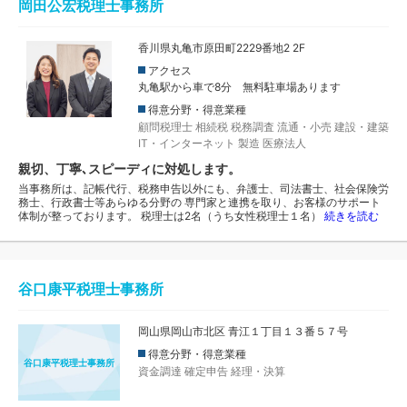
岡田公宏税理士事務所
香川県丸亀市原田町2229番地2 2F
アクセス
丸亀駅から車で8分 無料駐車場あります
得意分野・得意業種
顧問税理士
相続税
税務調査
流通・小売
建設・建築
IT・インターネット
製造
医療法人
親切、丁寧､スピーディに対処します。
当事務所は、記帳代行、税務申告以外にも、弁護士、司法書士、社会保険労
務士、行政書士等あらゆる分野の 専門家と連携を取り、お客様のサポート
体制が整っております。 税理士は2名（うち女性税理士１名）
続きを読む
谷口康平税理士事務所
岡山県岡山市北区 青江１丁目１３番５７号
得意分野・得意業種
谷口康平税理士事務所
資金調達
確定申告
経理・決算