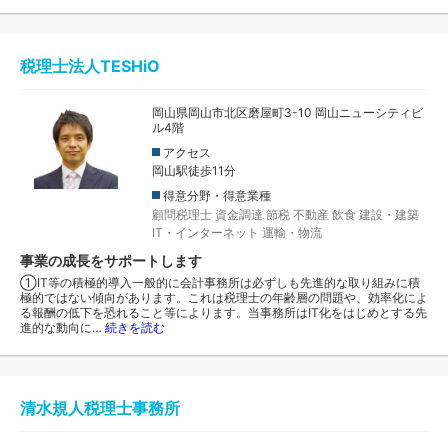
税理士法人TESHiO
岡山県岡山市北区磨屋町3-10 岡山ニューシティビ
ル4階
アクセス
岡山駅徒歩11分
得意分野・得意業種
顧問税理士
資金調達
節税
不動産
飲食
建設・建築
IT・インターネット
運輸・物流
事業の成長をサポートします
①IT等の積極的導入一般的に会計事務所は必ずしも先進的な取り組みに積
極的ではない傾向があります。これは税理士の年齢層の問題や、効率化によ
る報酬の低下を恐れること等によります。当事務所はIT化をはじめとする先
進的な動向に…
続きを読む
清水規人税理士事務所