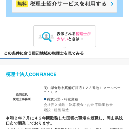
税理士法人CONFIANCE
岡山県倉敷市真備町川辺１２３番地１ メールベー
ユ１０２
得意分野・得意業種
会社設立
経理・決算
税金・お金
不動産
飲食
建設・建築
製造
令和２年７月に４２年間勤務した国税の職場を退職し、岡山県浅
口市で開業しております。