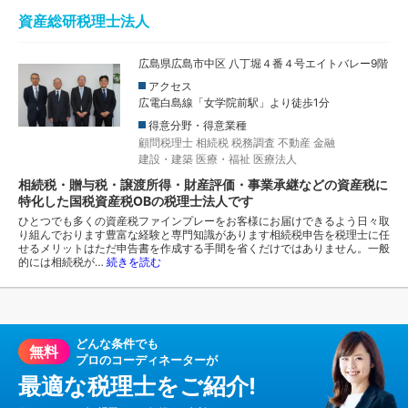
資産総研税理士法人
広島県広島市中区 八丁堀４番４号エイトバレー9階
アクセス
広電白島線「女学院前駅」より徒歩1分
得意分野・得意業種
顧問税理士
相続税
税務調査
不動産
金融
建設・建築
医療・福祉
医療法人
相続税・贈与税・譲渡所得・財産評価・事業承継などの資産税に
特化した国税資産税OBの税理士法人です
ひとつでも多くの資産税ファインプレーをお客様にお届けできるよう日々取
り組んでおります豊富な経験と専門知識があります相続税申告を税理士に任
せるメリットはただ申告書を作成する手間を省くだけではありません。一般
的には相続税が…
続きを読む
どんな条件でも
無料
プロのコーディネーターが
最適な税理士をご紹介!