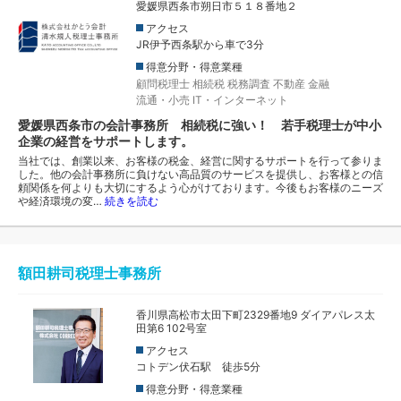
愛媛県西条市朔日市５１８番地２
アクセス
JR伊予西条駅から車で3分
得意分野・得意業種
顧問税理士
相続税
税務調査
不動産
金融
流通・小売
IT・インターネット
愛媛県西条市の会計事務所 相続税に強い！ 若手税理士が中小
企業の経営をサポートします。
当社では、創業以来、お客様の税金、経営に関するサポートを行って参りま
した。他の会計事務所に負けない高品質のサービスを提供し、お客様との信
頼関係を何よりも大切にするよう心がけております。今後もお客様のニーズ
や経済環境の変…
続きを読む
額田耕司税理士事務所
香川県高松市太田下町2329番地9 ダイアパレス太
田第6 102号室
アクセス
コトデン伏石駅 徒歩5分
得意分野・得意業種