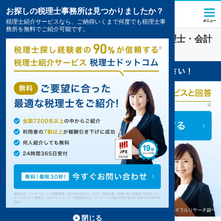
お探しの税理士事務所は見つかりましたか？
税理士紹介サービスなら、ご納得いくまで何度でも税理士事
務所を無料でご紹介可能です。
ファンド
業界に強い
福山市(広島県)
の税理士・会計
事務所の一覧
2件掲載中
閉じる