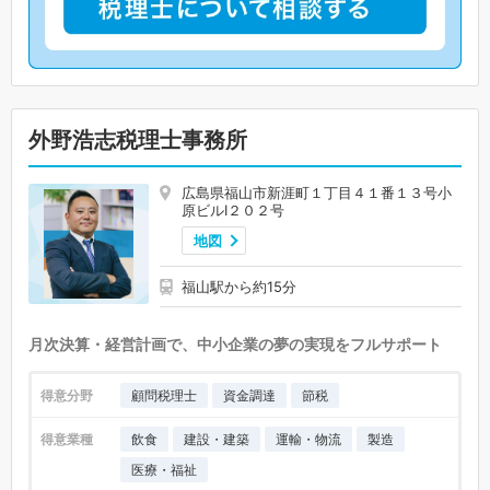
外野浩志税理士事務所
広島県福山市新涯町１丁目４１番１３号小
原ビルⅠ２０２号
地図
福山駅から約15分
月次決算・経営計画で、中小企業の夢の実現をフルサポート
得意分野
顧問税理士
資金調達
節税
得意業種
飲食
建設・建築
運輸・物流
製造
医療・福祉