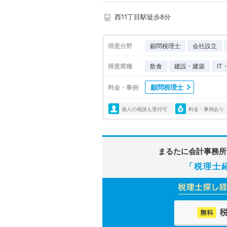
西11丁目駅徒歩8分
得意分野
顧問税理士
会社設立
得意業種
飲食
建設・建築
I
顧問税理士
料金・事例
個人の相談も受付可
料金・事例あり
まるたに会計事務所
「税理士