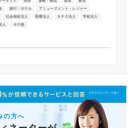
ンターネット
美容
運輸・物流
製造
教育
祉
旅行・ホテル
アミューズメント・レジャー
社会福祉法人
医療法人
ＮＰＯ法人
学校法人
法人
その他
みの方へ
ィネーターが