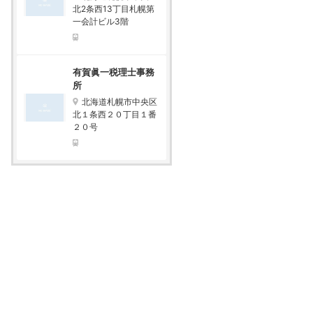
北2条西13丁目札幌第
一会計ビル3階
有賀眞一税理士事務
所
北海道札幌市中央区
北１条西２０丁目１番
２０号