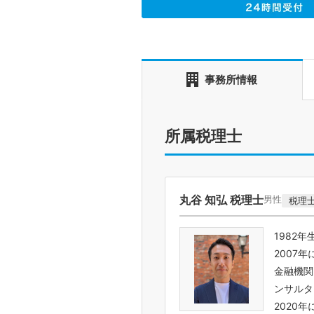
事務所情報
所属税理士
丸谷 知弘 税理士
男性
税理
1982
2007
金融機関
ンサルタ
2020