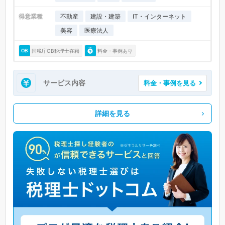
得意業種
不動産
建設・建築
IT・インターネット
美容
医療法人
国税庁OB税理士在籍
料金・事例あり
サービス内容
料金・事例を見る
詳細を見る