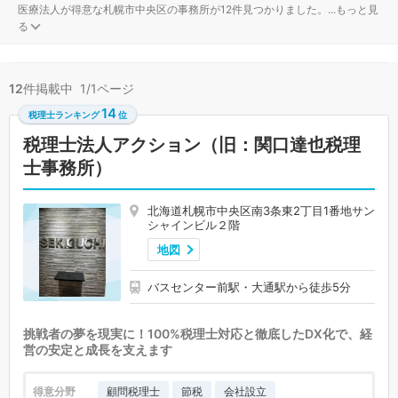
医療法人が得意な札幌市中央区の事務所が12件見つかりました。
...
もっと見
る
12
件掲載中 1/1ページ
14
税理士ランキング
位
税理士法人アクション（旧：関口達也税理
士事務所）
北海道札幌市中央区南3条東2丁目1番地サン
シャインビル２階
地図
バスセンター前駅・大通駅から徒歩5分
挑戦者の夢を現実に！100%税理士対応と徹底したDX化で、経
営の安定と成長を支えます
得意分野
顧問税理士
節税
会社設立