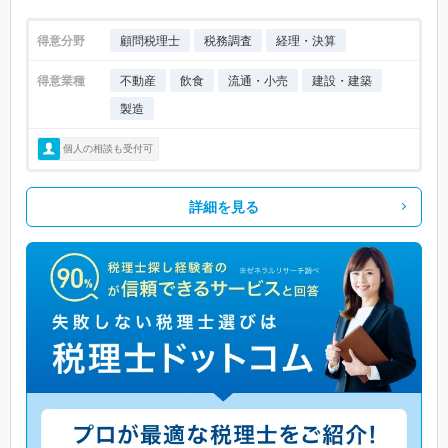
得意分野
顧問税理士
税務調査
経理・決算
得意業種
不動産
飲食
流通・小売
建設・建築
製造
個人の相談も受付可
詳細を見る