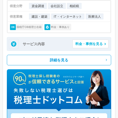
得意分野
資金調達
会社設立
相続税
得意業種
建設・建築
IT・インターネット
医療法人
国税庁OB税理士在籍
料金・事例あり
サービス内容
料金・事例を見る
詳細を見る