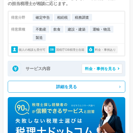
の担当税理士が相談に応じます。
得意分野
確定申告
相続税
税務調査
得意業種
不動産
飲食
建設・建築
運輸・物流
製造
個人の相談も受付可
国税庁OB税理士在籍
料金・事例あり
サービス内容
料金・事例を見る
詳細を見る