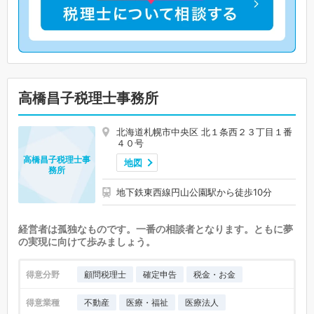
高橋昌子税理士事務所
北海道札幌市中央区 北１条西２３丁目１番
４０号
高橋昌子税理士事
地図
務所
地下鉄東西線円山公園駅から徒歩10分
経営者は孤独なものです。一番の相談者となります。ともに夢
の実現に向けて歩みましょう。
得意分野
顧問税理士
確定申告
税金・お金
得意業種
不動産
医療・福祉
医療法人