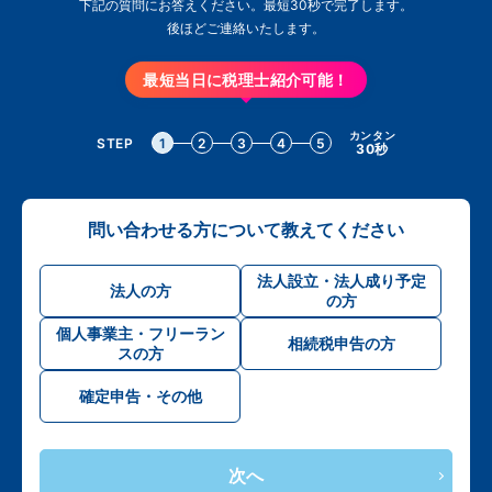
下記の質問にお答えください。最短30秒で完了します。
後ほどご連絡いたします。
最短当日に税理士紹介可能！
カンタン
STEP
1
2
3
4
5
30秒
問い合わせる方について教えてください
法人設立・法人成り予定
法人の方
の方
個人事業主・フリーラン
相続税申告の方
スの方
確定申告・その他
次へ