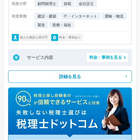
得意分野
顧問税理士
節税
会社設立
得意業種
建設・建築
IT・インターネット
運輸・物流
製造
医療・福祉
個人の相談も受付可
料金・事例あり
サービス内容
料金・事例を見る
詳細を見る