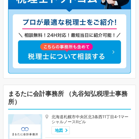
まるたに会計事務所 （丸谷知弘税理士事務
所）
北海道札幌市中央区北3条西11丁目4-1マー
シャルノースⅡビル
地図