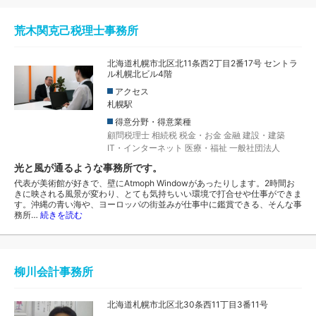
荒木関克己税理士事務所
北海道札幌市北区北11条西2丁目2番17号 セントラ
ル札幌北ビル4階
アクセス
札幌駅
得意分野・得意業種
顧問税理士
相続税
税金・お金
金融
建設・建築
IT・インターネット
医療・福祉
一般社団法人
光と風が通るような事務所です。
代表が美術館が好きで、壁にAtmoph Windowがあったりします。2時間お
きに映される風景が変わり、とても気持ちいい環境で打合せや仕事ができま
す。沖縄の青い海や、ヨーロッパの街並みが仕事中に鑑賞できる、そんな事
務所…
続きを読む
柳川会計事務所
北海道札幌市北区北30条西11丁目3番11号