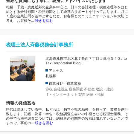
些細な質問にも丁寧に、親身にアドバイスいたします
札幌・千歳・恵庭近郊の企業を中心に、日々の会計処理・税務処理等をはじ
めとする会計顧問・税務顧問として経営のサポートを行っております。月に
１度の企業訪問を基本とするなど、お客様とのコミュニケーションを大切に
考え、お客様そ…
続きを読む
税理士法人斉藤税務会計事務所
北海道札幌市北区北７条西７丁目１番地３４ Saito
Tax Corporation Bldg．
アクセス
札幌駅
得意分野・得意業種
節税
会社設立
税務調査
不動産
建設・建築
IT・インターネット
製造
医療・福祉
情報の発信基地
時代は混迷している中、私どもは「独立不羈の精神」を持って、業務を遂行
致します。記帳・決算・申告・税務調査立会いの中枢となる税理士業務、そ
の中でも税務調査については、納税者の顧問先の皆様は慣れていないことで
すので、事前の…
続きを読む