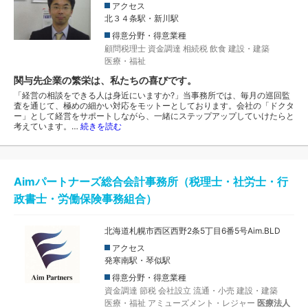
アクセス
北３４条駅・新川駅
得意分野・得意業種
顧問税理士
資金調達
相続税
飲食
建設・建築
医療・福祉
関与先企業の繁栄は、私たちの喜びです。
「経営の相談をできる人は身近にいますか?」当事務所では、毎月の巡回監
査を通じて、極めの細かい対応をモットーとしております。会社の「ドクタ
ー」として経営をサポートしながら、一緒にステップアップしていけたらと
考えています。…
続きを読む
Aimパートナーズ総合会計事務所（税理士・社労士・行
政書士・労働保険事務組合）
北海道札幌市西区西野2条5丁目6番5号Aim.BLD
アクセス
発寒南駅・琴似駅
得意分野・得意業種
資金調達
節税
会社設立
流通・小売
建設・建築
医療・福祉
アミューズメント・レジャー
医療法人