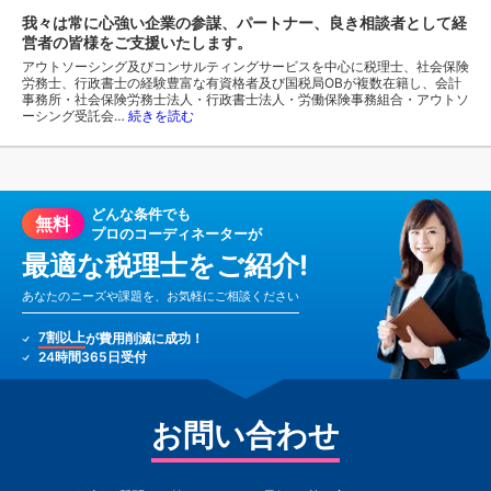
我々は常に心強い企業の参謀、パートナー、良き相談者として経
営者の皆様をご支援いたします。
アウトソーシング及びコンサルティングサービスを中心に税理士、社会保険
労務士、行政書士の経験豊富な有資格者及び国税局OBが複数在籍し、会計
事務所・社会保険労務士法人・行政書士法人・労働保険事務組合・アウトソ
ーシング受託会…
続きを読む
どんな条件でも
無料
プロのコーディネーターが
最適な税理士をご紹介!
あなたのニーズや課題を、お気軽にご相談ください
7割以上
が費用削減に成功！
24時間365日受付
お問い合わせ