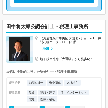
田中将太郎公認会計士・税理士事務所
北海道札幌市中央区 大通西7丁目１−１ 井
門札幌パークフロント9階
地図
地下鉄南北線「大通駅」から徒歩6分
経営に圧倒的に強い公認会計士・税理士事務所
得意分野
顧問税理士
資金調達
会社設立
得意業種
飲食
建設・建築
IT・インターネット
製造
医療・福祉