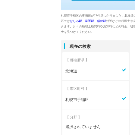
札幌市手稲区の事務所が17件見つかりました。北海道
区では
ほしみ駅
、
星置駅
、
稲穂駅
付近などの税理士や
きます。月々の税理士顧問料や決算料などの料金、税
士を見つけてください。
現在の検索
【 都道府県 】
北海道
【 市区町村 】
札幌市手稲区
【 分野 】
選択されていません