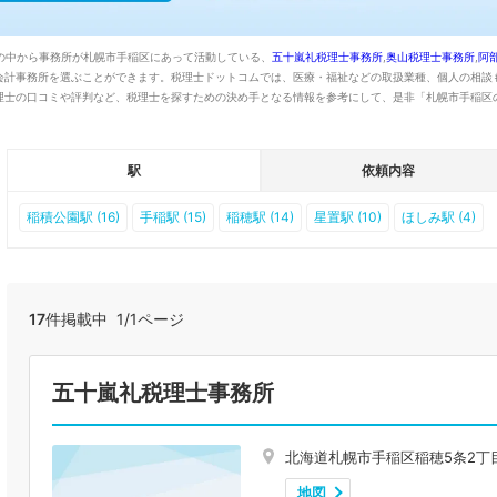
の中から事務所が札幌市手稲区にあって活動している、
五十嵐礼税理士事務所
,
奥山税理士事務所
,
阿
会計事務所を選ぶことができます。税理士ドットコムでは、医療・福祉などの取扱業種、個人の相談
理士の口コミや評判など、税理士を探すための決め手となる情報を参考にして、是非「札幌市手稲区
駅
依頼内容
稲積公園駅 (16)
手稲駅 (15)
稲穂駅 (14)
星置駅 (10)
ほしみ駅 (4)
17
件掲載中 1/1ページ
五十嵐礼税理士事務所
北海道札幌市手稲区稲穂5条2丁目
地図