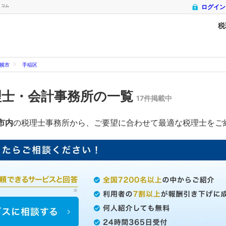
トコム
ログイン
税
幌市
手稲区
理士・会計事務所の一覧
17件掲載中
市内
の税理士事務所から、ご要望に合わせて最適な税理士をご