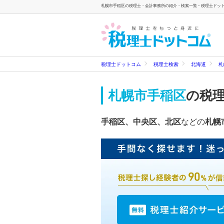
札幌市手稲区の税理士・会計事務所の紹介・検索一覧 - 税理士ドッ
税理士ドットコム
税理士検索
北海道
札
札幌市手稲区
の税
手稲区、中央区、北区
などの
札幌