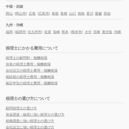
中国・四国
岡山
(
岡山市
)
広島
(
広島市
)
鳥取
島根
山口
徳島
香川
愛媛
高知
九州・沖縄
福岡
(
福岡市
・
北九州市
)
佐賀
長崎
熊本
(
熊本市
)
大分
宮崎
鹿児島
沖縄
税理士にかかる費用について
税理士の顧問料・報酬相場
決算の税理士費用・報酬相場
会社設立の税理士費用・報酬相場
相続税の税理士費用・報酬相場
確定申告の税理士費用・報酬相場
税理士の選び方について
顧問税理士の選び方
資金調達・融資に強い税理士の選び方
税務調査に強い税理士の選び方
会社設立に強い税理士の選び方