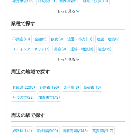
確定申告(12)
相続税(11)
税務調査(9)
経理・決算(13)
税金・お金(7)
もっと見る
業種で探す
不動産(10)
金融(5)
飲食(9)
流通・小売(13)
建設・建築(9)
IT・インターネット(7)
美容(9)
運輸・物流(9)
製造(12)
教育(9)
医療・福祉(7)
旅行・ホテル(9)
もっと見る
アミューズメント・レジャー(5)
社会福祉法人(4)
医療法人(6)
周辺の地域で探す
ＮＰＯ法人(3)
学校法人(4)
一般社団法人(3)
その他(2)
兵庫県(2200)
姫路市(196)
太子町(8)
高砂市(16)
たつの市(22)
加古川市(73)
周辺の駅で探す
姫路駅(141)
東姫路駅(90)
播磨高岡駅(48)
英賀保駅(17)