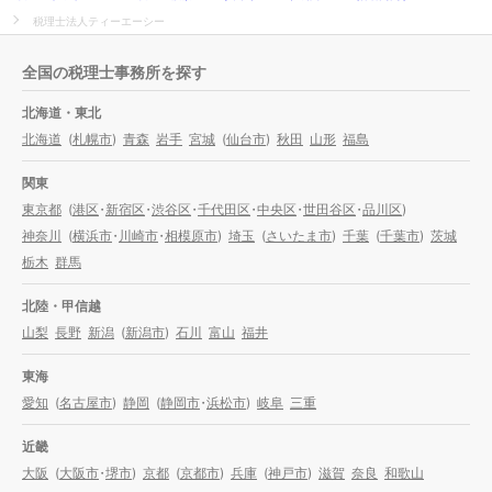
税理士法人ティーエーシー
全国の税理士事務所を探す
北海道・東北
北海道
(
札幌市
)
青森
岩手
宮城
(
仙台市
)
秋田
山形
福島
関東
東京都
(
港区
・
新宿区
・
渋谷区
・
千代田区
・
中央区
・
世田谷区
・
品川区
)
神奈川
(
横浜市
・
川崎市
・
相模原市
)
埼玉
(
さいたま市
)
千葉
(
千葉市
)
茨城
栃木
群馬
北陸・甲信越
山梨
長野
新潟
(
新潟市
)
石川
富山
福井
東海
愛知
(
名古屋市
)
静岡
(
静岡市
・
浜松市
)
岐阜
三重
近畿
大阪
(
大阪市
・
堺市
)
京都
(
京都市
)
兵庫
(
神戸市
)
滋賀
奈良
和歌山