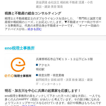
資金調達
会社設立
相続税
不動産
流通・小売
建設・建築
美容
製造
税務と不動産の総合コンサルティング
税理士と不動産鑑定士のダブルライセンスを活かした、「専門性と誠意で資
産税や相続税のニーズ」にお応えいたします。▼不動産オーナー向けサポー
ト当事務所は、代表の水野自身が不動産オーナーです。 「オーナー目線の
アドバイスが出…
続きを読む
eno税理士事務所
兵庫県明石市山下町１３－１２山下ビル３階
アクセス
明石駅
得意分野・得意業種
顧問税理士
節税
経理・決算
飲食
建設・建築
IT・インターネット
明石・加古川を中心に兵庫の起業家を応援します！
eno税理士事務所の扉をノックして下さった方々のご縁を大切に、一人でも
多くの人のHAPPY（笑顔）がみたいと考えています。その架け橋になれる
ようワンストップサービスを心がけていきます。会計や税務はもちろんです