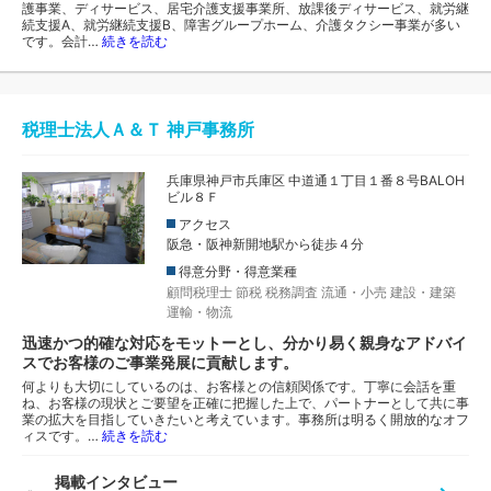
護事業、ディサービス、居宅介護支援事業所、放課後ディサービス、就労継
続支援A、就労継続支援B、障害グループホーム、介護タクシー事業が多い
です。会計…
続きを読む
税理士法人Ａ＆Ｔ 神戸事務所
兵庫県神戸市兵庫区 中道通１丁目１番８号BALOH
ビル８Ｆ
アクセス
阪急・阪神新開地駅から徒歩４分
得意分野・得意業種
顧問税理士
節税
税務調査
流通・小売
建設・建築
運輸・物流
迅速かつ的確な対応をモットーとし、分かり易く親身なアドバイ
スでお客様のご事業発展に貢献します。
何よりも大切にしているのは、お客様との信頼関係です。丁寧に会話を重
ね、お客様の現状とご要望を正確に把握した上で、パートナーとして共に事
業の拡大を目指していきたいと考えています。事務所は明るく開放的なオフ
ィスです。…
続きを読む
掲載インタビュー