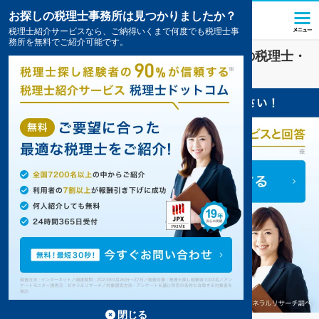
お探しの税理士事務所は見つかりましたか？
税理士紹介サービスなら、ご納得いくまで何度でも税理士事
務所を無料でご紹介可能です。
一般社団法人
業界に強い
姫路市(兵庫県)
の税理士・
会計事務所の一覧
3件掲載中
閉じる