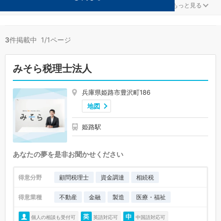
一般社団法人が得意な姫路の事務所が3件見つかりました。
...
もっと見る
3
件掲載中 1/1ページ
みそら税理士法人
兵庫県姫路市豊沢町186
地図
姫路駅
あなたの夢を是非お聞かせください
得意分野
顧問税理士
資金調達
相続税
得意業種
不動産
金融
製造
医療・福祉
個人の相談も受付可
英語対応可
中国語対応可