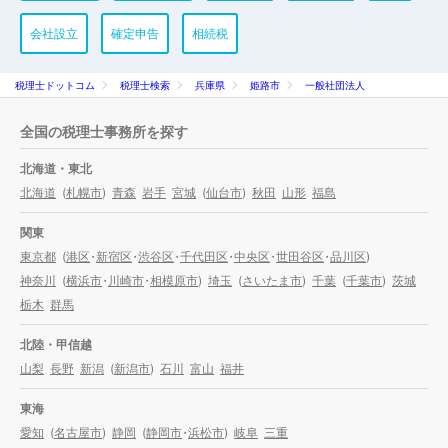
会社設立
確定申告
相続税
税理士ドットコム
税理士検索
兵庫県
姫路市
一般社団法人
全国の税理士事務所を探す
北海道・東北
北海道
(
札幌市
)
青森
岩手
宮城
(
仙台市
)
秋田
山形
福島
関東
東京都
(
港区
・
新宿区
・
渋谷区
・
千代田区
・
中央区
・
世田谷区
・
品川区
)
神奈川
(
横浜市
・
川崎市
・
相模原市
)
埼玉
(
さいたま市
)
千葉
(
千葉市
)
茨城
栃木
群馬
北陸・甲信越
山梨
長野
新潟
(
新潟市
)
石川
富山
福井
東海
愛知
(
名古屋市
)
静岡
(
静岡市
・
浜松市
)
岐阜
三重