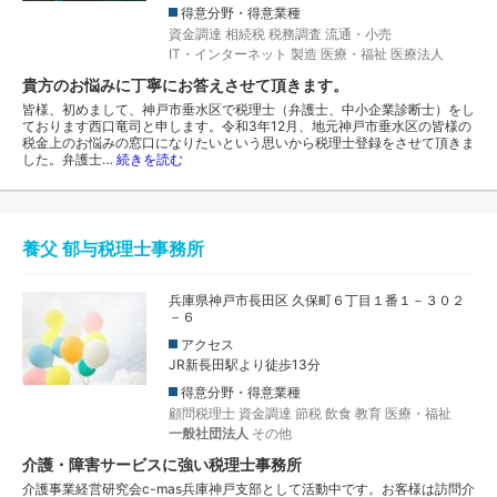
得意分野・得意業種
資金調達
相続税
税務調査
流通・小売
IT・インターネット
製造
医療・福祉
医療法人
貴方のお悩みに丁寧にお答えさせて頂きます。
皆様、初めまして、神戸市垂水区で税理士（弁護士、中小企業診断士）をし
ております西口竜司と申します。令和3年12月、地元神戸市垂水区の皆様の
税金上のお悩みの窓口になりたいという思いから税理士登録をさせて頂きま
した。弁護士…
続きを読む
養父 郁与税理士事務所
兵庫県神戸市長田区 久保町６丁目１番１－３０２
－６
アクセス
JR新長田駅より徒歩13分
得意分野・得意業種
顧問税理士
資金調達
節税
飲食
教育
医療・福祉
一般社団法人
その他
介護・障害サービスに強い税理士事務所
介護事業経営研究会c-mas兵庫神戸支部として活動中です。お客様は訪問介