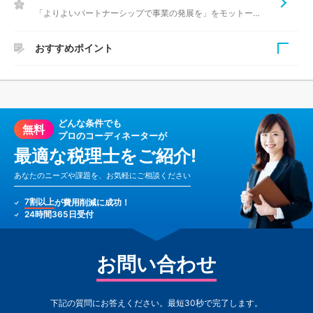
「よりよいパートナーシップで事業の発展を」をモットーに活動しています
おすすめポイント
神戸市の税理士法人A&T 神戸事務所は、他の士業とも幅広
く連携を取りながらオールマイティに対応している税理士事
務所です。代表税理士・浅江壽一先生は国税庁で勤めた後に
どんな条件でも
税理士として開業された税務経験豊富な「節税対策と融資に
無料
プロのコーディネーターが
強い税理士」です。調査官目線で節税対策、税務調査対策上
最適な税理士をご紹介!
のウィークポイントをアドバイスしてくださいます。
あなたのニーズや課題を、お気軽にご相談ください
7割以上
が費用削減に成功！
24時間365日受付
お問い合わせ
下記の質問にお答えください。最短30秒で完了します。