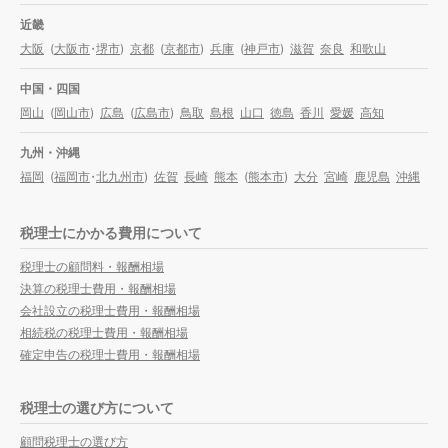
近畿
大阪
(
大阪市
・
堺市
)
京都
(
京都市
)
兵庫
(
神戸市
)
滋賀
奈良
和歌山
中国・四国
岡山
(
岡山市
)
広島
(
広島市
)
鳥取
島根
山口
徳島
香川
愛媛
高知
九州・沖縄
福岡
(
福岡市
・
北九州市
)
佐賀
長崎
熊本
(
熊本市
)
大分
宮崎
鹿児島
沖縄
税理士にかかる費用について
税理士の顧問料・報酬相場
決算の税理士費用・報酬相場
会社設立の税理士費用・報酬相場
相続税の税理士費用・報酬相場
確定申告の税理士費用・報酬相場
税理士の選び方について
顧問税理士の選び方