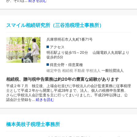
が、そのほ…
続きを読む
スマイル相続研究所（三谷浩税理士事務所）
兵庫県明石市人丸町1番71号
アクセス
明石駅より徒歩15～20分 山陽電鉄人丸前駅より
徒歩約5分
得意分野・得意業種
確定申告
相続税
不動産
学校法人
一般社団法人
相続税、贈与税申告業務は約20年の豊富な経験があります
平成２年７月 独立後、上場会社並びに学校法人の会計監査業務に従事税理
士として平成２年から開業し平成28年まで、法人、個人の税務申告業務、
さらに学校法人会計監査を主に行ってまいりました。平成29年以降は、公
認会計士登録を…
続きを読む
橋本美枝子税理士事務所