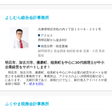
よしむら総合会計事務所
兵庫県明石市松の内１丁目１０ー８－２０１号
アクセス
西明石駅から徒歩6分
得意分野・得意業種
顧問税理士
資金調達
相続税
飲食
流通・小売
美容
製造
明石市、加古川市、播磨町、稲美町を中心に30代税理士が中小
企業経営をサポートします！
明石市、加古川市、播磨町、稲美町を中心に中小企業の経営サポートを得
意とする税理士事務所です。事務所は、アクセスのよいJR西明石駅の近く
にあります。 元銀行員であり、節税だけでなく、銀行借入アドバイスや資
金繰り相談、予…
続きを読む
ふくやま税務会計事務所