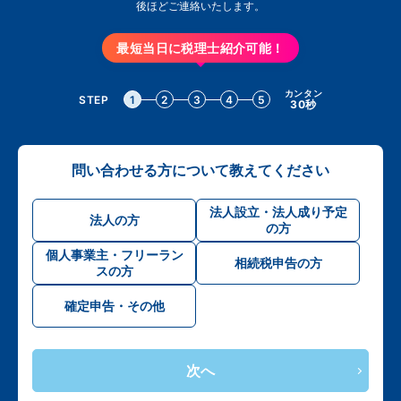
後ほどご連絡いたします。
最短当日に税理士紹介可能！
カンタン
STEP
1
2
3
4
5
30秒
問い合わせる方について教えてください
法人設立・法人成り予定
法人の方
の方
個人事業主・フリーラン
相続税申告の方
スの方
確定申告・その他
次へ