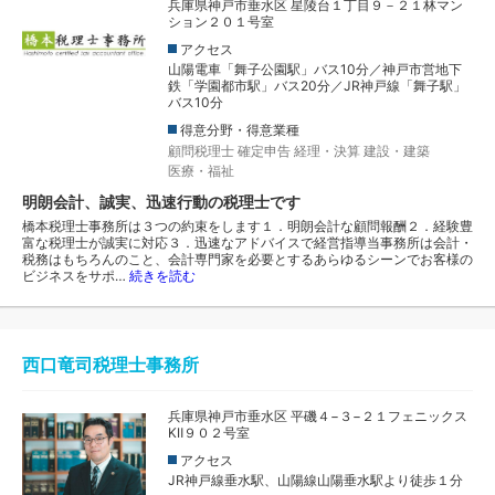
兵庫県神戸市垂水区 星陵台１丁目９－２１林マン
ション２０１号室
アクセス
山陽電車「舞子公園駅」バス10分／神戸市営地下
鉄「学園都市駅」バス20分／JR神戸線「舞子駅」
バス10分
得意分野・得意業種
顧問税理士
確定申告
経理・決算
建設・建築
医療・福祉
明朗会計、誠実、迅速行動の税理士です
橋本税理士事務所は３つの約束をします１．明朗会計な顧問報酬２．経験豊
富な税理士が誠実に対応３．迅速なアドバイスで経営指導当事務所は会計・
税務はもちろんのこと、会計専門家を必要とするあらゆるシーンでお客様の
ビジネスをサポ…
続きを読む
西口竜司税理士事務所
兵庫県神戸市垂水区 平磯４−３−２１フェニックス
KⅡ９０２号室
アクセス
JR神戸線垂水駅、山陽線山陽垂水駅より徒歩１分