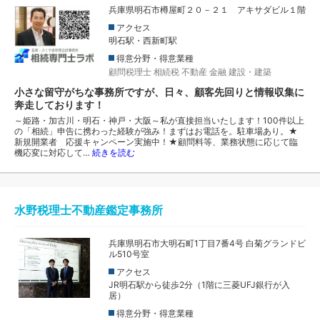
兵庫県明石市樽屋町２０－２１ アキサダビル１階
アクセス
明石駅・西新町駅
得意分野・得意業種
顧問税理士
相続税
不動産
金融
建設・建築
小さな留守がちな事務所ですが、日々、顧客先回りと情報収集に
奔走しております！
～姫路・加古川・明石・神戸・大阪～私が直接担当いたします！100件以上
の「相続」申告に携わった経験が強み！まずはお電話を。駐車場あり。★
新規開業者 応援キャンペーン実施中！★顧問料等、業務状態に応じて臨
機応変に対応して…
続きを読む
水野税理士不動産鑑定事務所
兵庫県明石市大明石町1丁目7番4号 白菊グランドビ
ル510号室
アクセス
JR明石駅から徒歩2分（1階に三菱UFJ銀行が入
居）
得意分野・得意業種