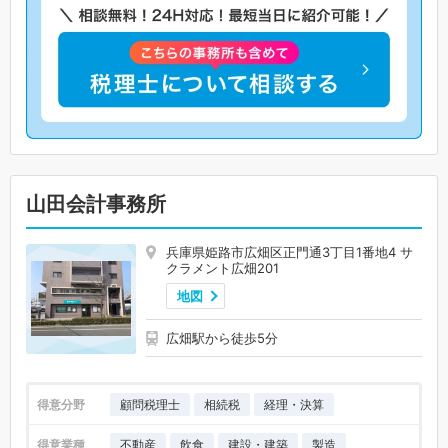
山田会計事務所
兵庫県姫路市広畑区正門通3丁目1番地4 サ
クラメント広畑201
地図
広畑駅から徒歩5分
得意分野
顧問税理士
相続税
経理・決算
得意業種
不動産
飲食
建設・建築
製造