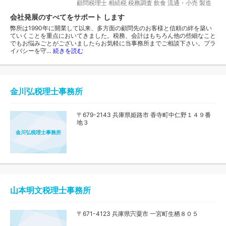
顧問税理士
相続税
税務調査
飲食
流通・小売
製造
会社発展のすべてをサポート します
弊所は1990年に開業して以来、多方面の顧問先のお客様と信頼の絆を築い
ていくことを重点においてきました。税務、会計はもちろん他の些細なこと
でもお悩みごとがございましたらお気軽に当事務所までご相談下さい。プラ
イバシーを守…
続きを読む
金川弘税理士事務所
〒679-2143 兵庫県姫路市 香寺町中仁野１４９番
地３
金川弘税理士事務所
山本明文税理士事務所
〒671-4123 兵庫県宍粟市 一宮町生栖８０５