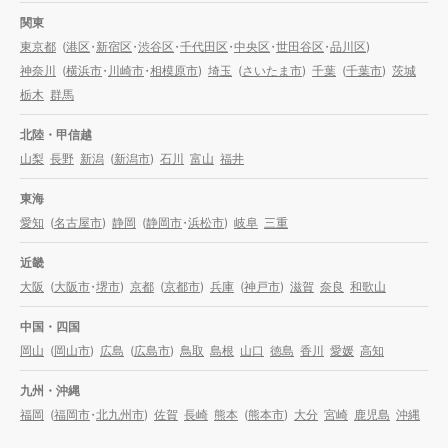
関東
東京都
(
港区
・
新宿区
・
渋谷区
・
千代田区
・
中央区
・
世田谷区
・
品川区
)
神奈川
(
横浜市
・
川崎市
・
相模原市
)
埼玉
(
さいたま市
)
千葉
(
千葉市
)
茨城
栃木
群馬
北陸・甲信越
山梨
長野
新潟
(
新潟市
)
石川
富山
福井
東海
愛知
(
名古屋市
)
静岡
(
静岡市
・
浜松市
)
岐阜
三重
近畿
大阪
(
大阪市
・
堺市
)
京都
(
京都市
)
兵庫
(
神戸市
)
滋賀
奈良
和歌山
中国・四国
岡山
(
岡山市
)
広島
(
広島市
)
鳥取
島根
山口
徳島
香川
愛媛
高知
九州・沖縄
福岡
(
福岡市
・
北九州市
)
佐賀
長崎
熊本
(
熊本市
)
大分
宮崎
鹿児島
沖縄