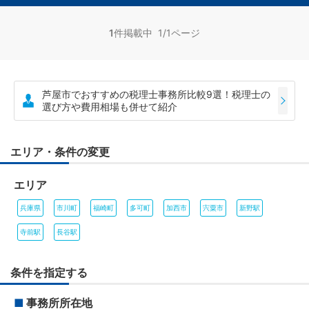
1
件掲載中 1/1ページ
芦屋市でおすすめの税理士事務所比較9選！税理士の
選び方や費用相場も併せて紹介
エリア・条件の変更
エリア
兵庫県
市川町
福崎町
多可町
加西市
宍粟市
新野駅
寺前駅
長谷駅
条件を指定する
■
事務所所在地