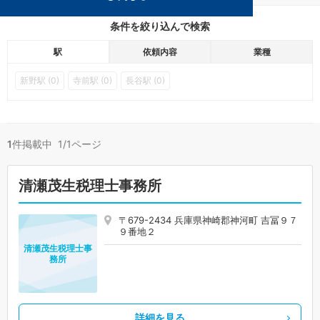
条件を絞り込んで検索
駅
依頼内容
業種
新野駅 (0)
寺前駅 (0)
長谷駅 (0)
1
件掲載中 1/1ページ
清瀬茂生税理士事務所
〒679-2434 兵庫県神崎郡神河町 吉冨９７
９番地２
清瀬茂生税理士事
務所
詳細を見る