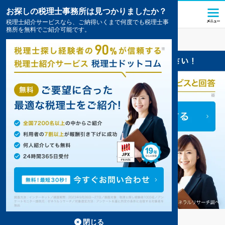
お探しの税理士事務所は見つかりましたか？
税理士紹介サービスなら、ご納得いくまで何度でも税理士事
務所を無料でご紹介可能です。
神河
の税理士・会計事務所の一覧
1件掲載中
神河の事務所が1件見つかりました。
...
もっと見る
閉じる