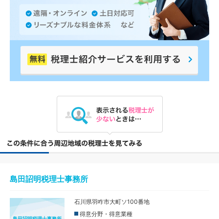
島田詔明税理士事務所
石川県羽咋市大町ソ100番地
得意分野・得意業種
島田詔明税理士事務所