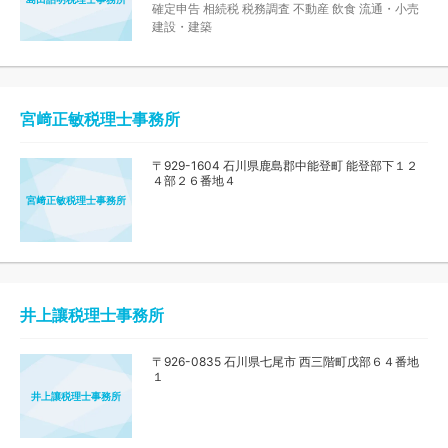
確定申告
相続税
税務調査
不動産
飲食
流通・小売
建設・建築
宮﨑正敏税理士事務所
〒929-1604 石川県鹿島郡中能登町 能登部下１２
４部２６番地４
宮﨑正敏税理士事務所
井上讓税理士事務所
〒926-0835 石川県七尾市 西三階町戊部６４番地
１
井上讓税理士事務所