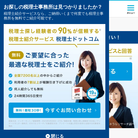
お探しの税理士事務所は見つかりましたか？
税理士紹介サービスなら、ご納得いくまで何度でも税理士事
務所を無料でご紹介可能です。
志賀
の税理士・会計事務所の一覧
2件掲載中
志賀の事務所が2件見つかりました。
...
もっと見る
閉じる