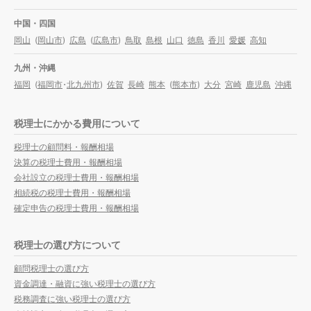
中国・四国
岡山
(
岡山市
)
広島
(
広島市
)
鳥取
島根
山口
徳島
香川
愛媛
高知
九州・沖縄
福岡
(
福岡市
・
北九州市
)
佐賀
長崎
熊本
(
熊本市
)
大分
宮崎
鹿児島
沖縄
税理士にかかる費用について
税理士の顧問料・報酬相場
決算の税理士費用・報酬相場
会社設立の税理士費用・報酬相場
相続税の税理士費用・報酬相場
確定申告の税理士費用・報酬相場
税理士の選び方について
顧問税理士の選び方
資金調達・融資に強い税理士の選び方
税務調査に強い税理士の選び方