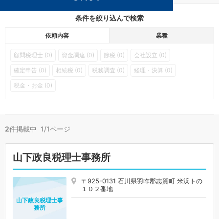
条件を絞り込んで検索
依頼内容
業種
顧問税理士 (0)
資金調達 (0)
節税 (0)
会社設立 (0)
確定申告 (0)
相続税 (0)
税務調査 (0)
経理・決算 (0)
税金・お金 (0)
2
件掲載中 1/1ページ
山下政良税理士事務所
〒925-0131 石川県羽咋郡志賀町 米浜トの
１０２番地
山下政良税理士事
務所