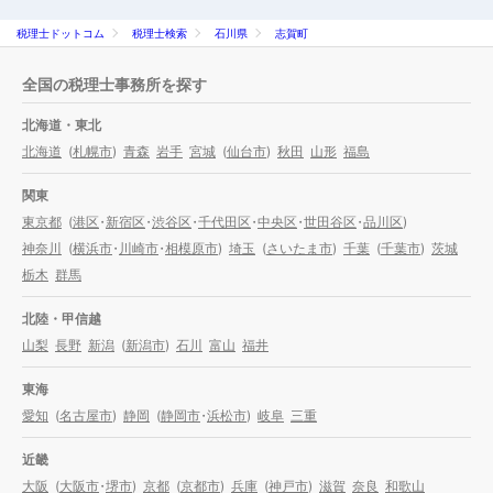
税理士ドットコム
税理士検索
石川県
志賀町
全国の税理士事務所を探す
北海道・東北
北海道
(
札幌市
)
青森
岩手
宮城
(
仙台市
)
秋田
山形
福島
関東
東京都
(
港区
・
新宿区
・
渋谷区
・
千代田区
・
中央区
・
世田谷区
・
品川区
)
神奈川
(
横浜市
・
川崎市
・
相模原市
)
埼玉
(
さいたま市
)
千葉
(
千葉市
)
茨城
栃木
群馬
北陸・甲信越
山梨
長野
新潟
(
新潟市
)
石川
富山
福井
東海
愛知
(
名古屋市
)
静岡
(
静岡市
・
浜松市
)
岐阜
三重
近畿
大阪
(
大阪市
・
堺市
)
京都
(
京都市
)
兵庫
(
神戸市
)
滋賀
奈良
和歌山