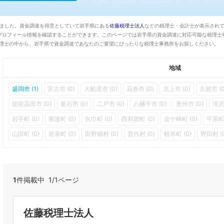
りました。資金調達を得意としていて岩手県にある
佐藤税理士法人
などの税理士・会計士が表示され
プロフィール情報を確認することができます。このページでは岩手県の資金調達に対応可能な税理士
税理士の中から、岩手県で資金調達であなたのご要望にぴったりな税理士事務所をお探しください。
地域
盛岡市 (1)
宮古市 (0)
大船渡市 (0)
花巻市 (0)
北上市 (0)
久慈市 (0
陸前高田市 (0)
釜石市 (0)
二戸市 (0)
八幡平市 (0)
奥州市 (0)
滝沢
岩手町 (0)
紫波町 (0)
矢巾町 (0)
西和賀町 (0)
金ケ崎町 (0)
平泉町 
山田町 (0)
岩泉町 (0)
田野畑村 (0)
普代村 (0)
軽米町 (0)
野田村 (
1
件掲載中 1/1ページ
佐藤税理士法人