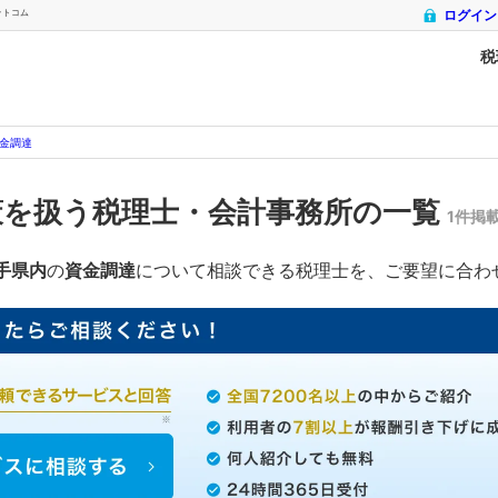
ットコム
ログイン
税
金調達
策を扱う税理士・会計事務所の一覧
1件掲
手県内
の
資金調達
について相談できる税理士を、ご要望に合わ