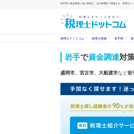
岩手県で資金調達に強い税理士・会計事務所で検索する - 税理士ド
税理士ドットコム
税理士検索
岩手県
資
岩手
で
資金調達
対
盛岡市、宮古市、大船渡市
など
岩