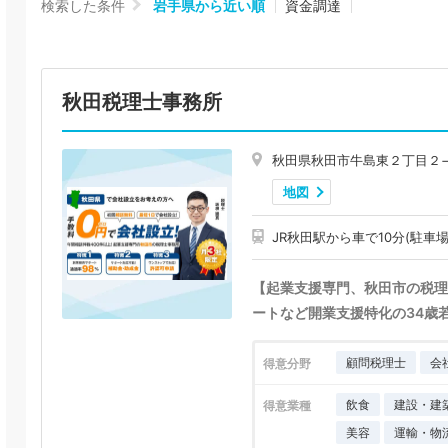
検索した条件
岩手県から近い順
資金調達
秋田税理士事務所
秋田県秋田市牛島東２丁目２
地図
JR秋田駅から車で10分(駐車場
【起業支援専門、秋田市の税理
ートなど開業支援特化の34歳
顧問税理士
会
得意分野
飲食
建設・建
得意業種
美容
運輸・物