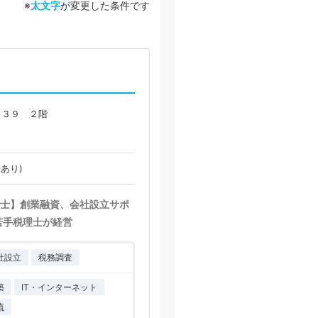
※
太文字
が変更した条件です
−３９ ２階
あり)
士】創業融資、会社設立サポ
若手税理士が経営
社設立
税務調査
築
IT・インターネット
流