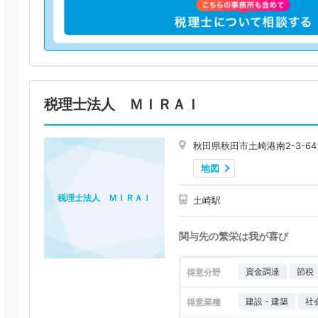
税理士法人 ＭＩＲＡＩ
秋田県秋田市土崎港南2-3-64
地図
税理士法人 ＭＩＲＡＩ
土崎駅
関与先の繁栄は我が喜び
資金調達
節税
得意分野
建設・建築
社
得意業種