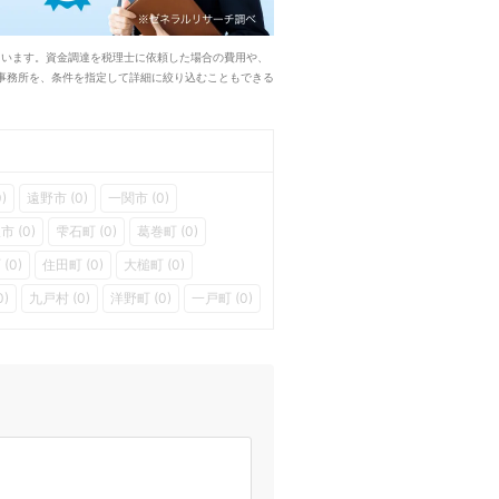
ています。資金調達を税理士に依頼した場合の費用や、
事務所を、条件を指定して詳細に絞り込むこともできる
)
遠野市 (0)
一関市 (0)
市 (0)
雫石町 (0)
葛巻町 (0)
(0)
住田町 (0)
大槌町 (0)
0)
九戸村 (0)
洋野町 (0)
一戸町 (0)