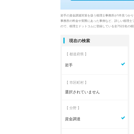
岩手の資金調達対策を扱う税理士事務所が1件見つか
事務所の料金や実際にあった事例など、詳しい税理士
ので、税理士ドットコムに登録している全7522名の
現在の検索
【 都道府県 】
岩手
【 市区町村 】
選択されていません
【 分野 】
資金調達