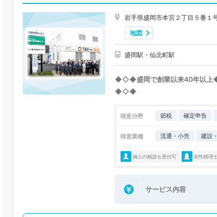
岩手県盛岡市本宮２丁目５番１
地図
盛岡駅・仙北町駅
◆◇◆盛岡で創業以来40年以上
◆◇◆
節税
確定申告
得意分野
流通・小売
建設
得意業種
個人の相談も受付可
女性税理
サービス内容