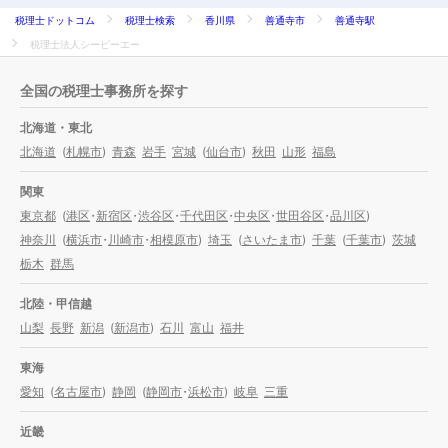
税理士ドットコム
税理士検索
香川県
善通寺市
善通寺駅
税理士法人シーピーエー
全国の税理士事務所を探す
北海道・東北
北海道
(
札幌市
)
青森
岩手
宮城
(
仙台市
)
秋田
山形
福島
関東
東京都
(
港区
・
新宿区
・
渋谷区
・
千代田区
・
中央区
・
世田谷区
・
品川区
)
神奈川
(
横浜市
・
川崎市
・
相模原市
)
埼玉
(
さいたま市
)
千葉
(
千葉市
)
茨城
栃木
群馬
北陸・甲信越
山梨
長野
新潟
(
新潟市
)
石川
富山
福井
東海
愛知
(
名古屋市
)
静岡
(
静岡市
・
浜松市
)
岐阜
三重
近畿