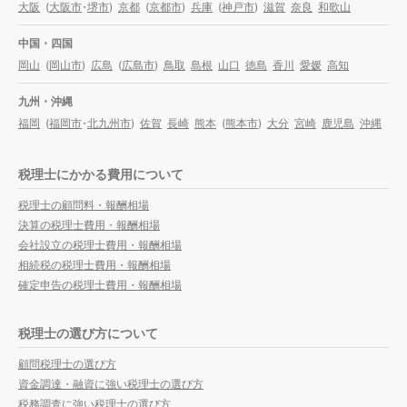
大阪
(
大阪市
・
堺市
)
京都
(
京都市
)
兵庫
(
神戸市
)
滋賀
奈良
和歌山
中国・四国
岡山
(
岡山市
)
広島
(
広島市
)
鳥取
島根
山口
徳島
香川
愛媛
高知
九州・沖縄
福岡
(
福岡市
・
北九州市
)
佐賀
長崎
熊本
(
熊本市
)
大分
宮崎
鹿児島
沖縄
税理士にかかる費用について
税理士の顧問料・報酬相場
決算の税理士費用・報酬相場
会社設立の税理士費用・報酬相場
相続税の税理士費用・報酬相場
確定申告の税理士費用・報酬相場
税理士の選び方について
顧問税理士の選び方
資金調達・融資に強い税理士の選び方
税務調査に強い税理士の選び方