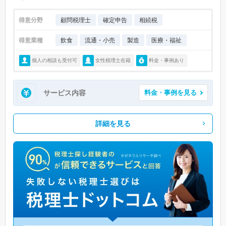
得意分野
顧問税理士
確定申告
相続税
得意業種
飲食
流通・小売
製造
医療・福祉
個人の相談も受付可
女性税理士在籍
料金・事例あり
サービス内容
料金・事例を見る
詳細を見る