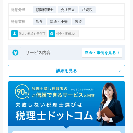
得意分野
顧問税理士
会社設立
相続税
得意業種
飲食
流通・小売
製造
個人の相談も受付可
料金・事例あり
サービス内容
料金・事例を見る
詳細を見る