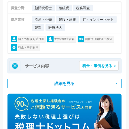
得意分野
顧問税理士
相続税
税務調査
得意業種
流通・小売
建設・建築
IT・インターネット
製造
医療法人
個人の相談も受付可
女性税理士在籍
国税庁OB税理士在籍
料金・事例あり
サービス内容
料金・事例を見る
詳細を見る