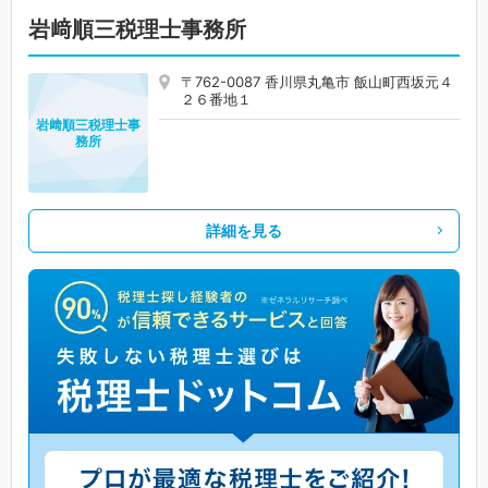
岩﨑順三税理士事務所
〒762-0087 香川県丸亀市 飯山町西坂元４
２６番地１
岩﨑順三税理士事
務所
詳細を見る