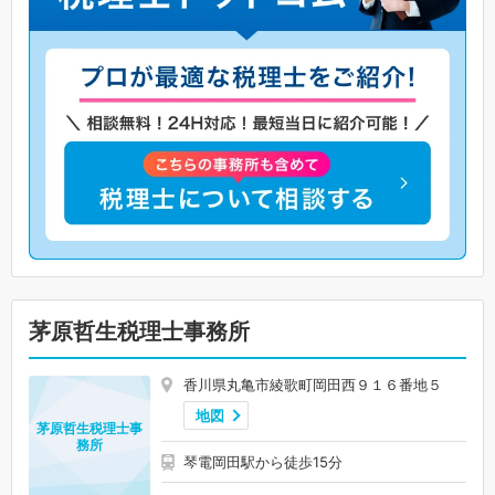
茅原哲生税理士事務所
香川県丸亀市綾歌町岡田西９１６番地５
地図
茅原哲生税理士事
務所
琴電岡田駅から徒歩15分