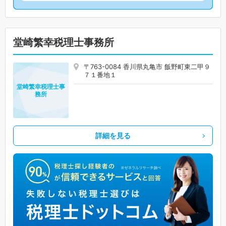
堂崎繁幸税理士事務所
〒763-0084 香川県丸亀市 飯野町東二甲９
７１番地１
堂崎繁幸税理士事
務所
詳細を見る