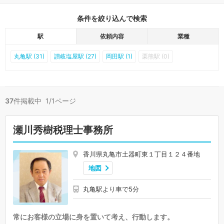
条件を絞り込んで検索
駅
依頼内容
業種
丸亀駅 (31)
讃岐塩屋駅 (27)
岡田駅 (1)
栗熊駅 (0)
37
件掲載中 1/1ページ
瀬川秀樹税理士事務所
香川県丸亀市土器町東１丁目１２４番地
地図
丸亀駅より車で5分
常にお客様の立場に身を置いて考え、行動します。