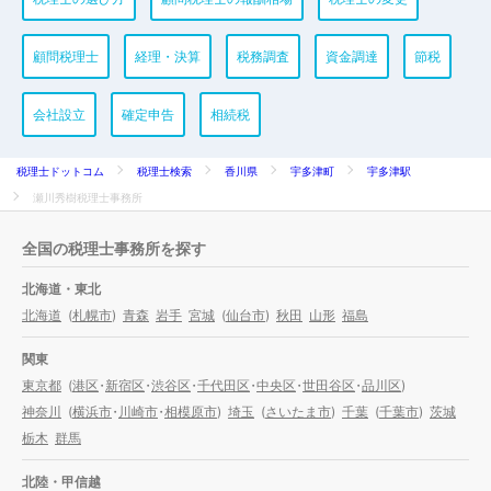
顧問税理士
経理・決算
税務調査
資金調達
節税
会社設立
確定申告
相続税
税理士ドットコム
税理士検索
香川県
宇多津町
宇多津駅
瀬川秀樹税理士事務所
全国の税理士事務所を探す
北海道・東北
北海道
(
札幌市
)
青森
岩手
宮城
(
仙台市
)
秋田
山形
福島
関東
東京都
(
港区
・
新宿区
・
渋谷区
・
千代田区
・
中央区
・
世田谷区
・
品川区
)
神奈川
(
横浜市
・
川崎市
・
相模原市
)
埼玉
(
さいたま市
)
千葉
(
千葉市
)
茨城
栃木
群馬
北陸・甲信越