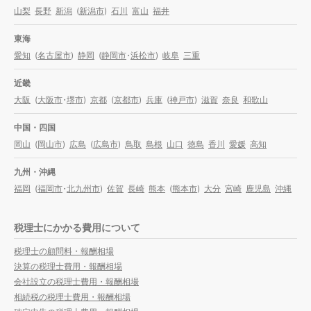
山梨
長野
新潟
(
新潟市
)
石川
富山
福井
東海
愛知
(
名古屋市
)
静岡
(
静岡市
・
浜松市
)
岐阜
三重
近畿
大阪
(
大阪市
・
堺市
)
京都
(
京都市
)
兵庫
(
神戸市
)
滋賀
奈良
和歌山
中国・四国
岡山
(
岡山市
)
広島
(
広島市
)
鳥取
島根
山口
徳島
香川
愛媛
高知
九州・沖縄
福岡
(
福岡市
・
北九州市
)
佐賀
長崎
熊本
(
熊本市
)
大分
宮崎
鹿児島
沖縄
税理士にかかる費用について
税理士の顧問料・報酬相場
決算の税理士費用・報酬相場
会社設立の税理士費用・報酬相場
相続税の税理士費用・報酬相場