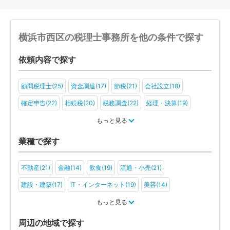
横浜市西区の税理士事務所を他の条件で探す
依頼内容で探す
顧問税理士(25)
資金調達(17)
節税(21)
会社設立(18)
確定申告(22)
相続税(20)
税務調査(22)
経理・決算(19)
税金・お金(17)
もっと見る
業種で探す
不動産(21)
金融(14)
飲食(19)
流通・小売(21)
建設・建築(17)
IT・インターネット(19)
美容(14)
運輸・物流(15)
製造(20)
教育(13)
医療・福祉(11)
もっと見る
旅行・ホテル(10)
アミューズメント・レジャー(14)
ファンド(4)
周辺の地域で探す