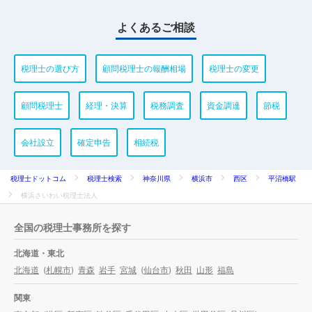
よくあるご相談
税理士の選び方
顧問税理士の報酬相場
税理士の変更
顧問税理士
経理・決算
税務調査
資金調達
節税
会社設立
確定申告
相続税
税理士ドットコム
税理士検索
神奈川県
横浜市
西区
平沼橋駅
横浜さいわい税理士法人
全国の税理士事務所を探す
北海道・東北
北海道
(
札幌市
)
青森
岩手
宮城
(
仙台市
)
秋田
山形
福島
関東