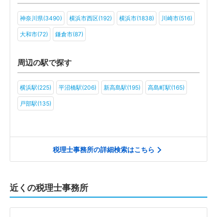
社会福祉法人(4)
医療法人(9)
ＮＰＯ法人(5)
学校法人(5)
神奈川県(3490)
横浜市西区(192)
横浜市(1838)
川崎市(516)
一般社団法人(7)
その他(9)
大和市(72)
鎌倉市(87)
周辺の駅で探す
横浜駅(225)
平沼橋駅(206)
新高島駅(195)
高島町駅(165)
戸部駅(135)
税理士事務所の詳細検索はこちら
近くの税理士事務所