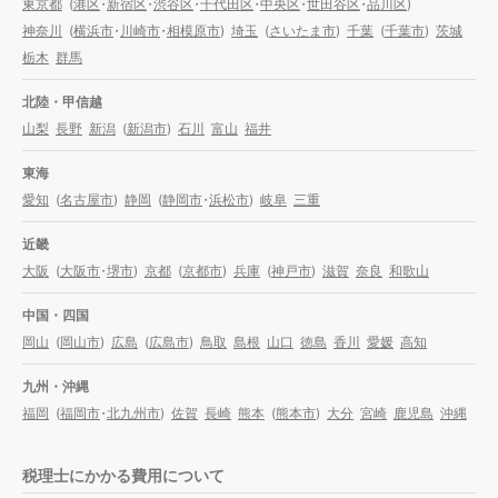
東京都
(
港区
・
新宿区
・
渋谷区
・
千代田区
・
中央区
・
世田谷区
・
品川区
)
神奈川
(
横浜市
・
川崎市
・
相模原市
)
埼玉
(
さいたま市
)
千葉
(
千葉市
)
茨城
栃木
群馬
北陸・甲信越
山梨
長野
新潟
(
新潟市
)
石川
富山
福井
東海
愛知
(
名古屋市
)
静岡
(
静岡市
・
浜松市
)
岐阜
三重
近畿
大阪
(
大阪市
・
堺市
)
京都
(
京都市
)
兵庫
(
神戸市
)
滋賀
奈良
和歌山
中国・四国
岡山
(
岡山市
)
広島
(
広島市
)
鳥取
島根
山口
徳島
香川
愛媛
高知
九州・沖縄
福岡
(
福岡市
・
北九州市
)
佐賀
長崎
熊本
(
熊本市
)
大分
宮崎
鹿児島
沖縄
税理士にかかる費用について