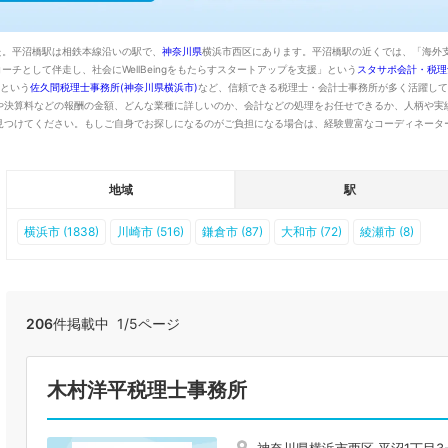
た。平沼橋駅は相鉄本線沿いの駅で、
神奈川県
横浜市西区にあります。平沼橋駅の近くでは、「海外
ーチとして伴走し、社会にWellBeingをもたらすスタートアップを支援」という
スタサポ会計・税理
」という
佐久間税理士事務所(神奈川県横浜市)
など、信頼できる税理士・会計士事務所が多く活躍して
や決算料などの報酬の金額、どんな業種に詳しいのか、会計などの処理をお任せできるか、人柄や実
見つけてください。もしご自身でお探しになるのがご負担になる場合は、経験豊富なコーディネータ
地域
駅
横浜市 (1838)
川崎市 (516)
鎌倉市 (87)
大和市 (72)
綾瀬市 (8)
206
件掲載中 1/5ページ
木村洋平税理士事務所