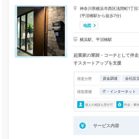
神奈川県横浜市西区浅間町1丁目7番1
(平沼橋駅から徒歩7分)
地図
横浜駅、平沼橋駅
起業家の軍師・コーチとして伴走し、
すスタートアップを支援
資金調達
会社設
得意分野
IT・インターネット
得意業種
個人の相談も受付可
料金・事
サービス内容