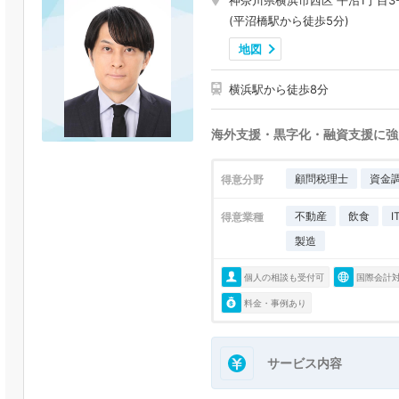
神奈川県横浜市西区 平沼1丁目3-
(平沼橋駅から徒歩5分)
地図
横浜駅から徒歩8分
海外支援・黒字化・融資支援に強
顧問税理士
資金
得意分野
不動産
飲食
得意業種
製造
個人の相談も受付可
国際会計
料金・事例あり
サービス内容