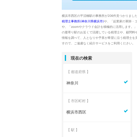
横浜市西区の平沼橋駅の事務所が206件見つかりまし
税理士事務所(神奈川県横浜市)
や、「起業家の軍師・コ
や、「zoomやクラウド会計を積極的に活用します。
の最寄り駅のお近くで活躍している税理士や、顧問料
情報を調べて、人となりや予算が希望に沿う税理士を
すので、ご遠慮なく紹介サービスをご利用ください。
現在の検索
【 都道府県 】
神奈川
【 市区町村 】
横浜市西区
【 駅 】