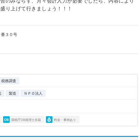
申告のみならず、月々会計入力が必要でしたら、内容により
を盛り上げて行きましょう！！！
１番３０号
税務調査
流
製造
ＮＰＯ法人
国税庁OB税理士在籍
料金・事例あり