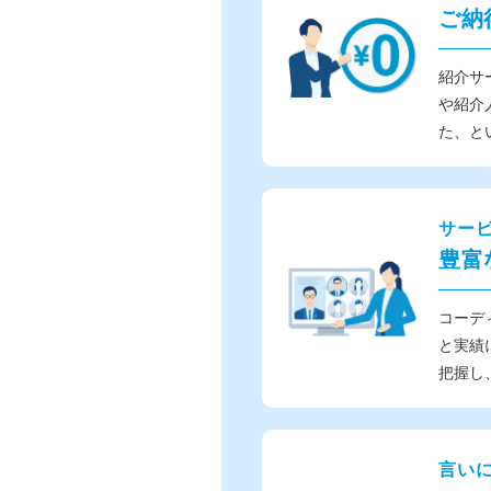
ご納
紹介サ
や紹介
た、と
サー
豊富
コーデ
と実績
把握し
言い