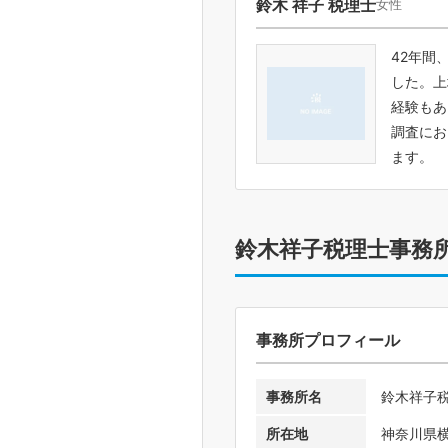
鈴木 祥子 税理士
女性
42年間
した。上
経験もあ
調査にお
ます。
鈴木祥子税理士事務
事務所プロフィール
事務所名
鈴木祥子
所在地
神奈川県