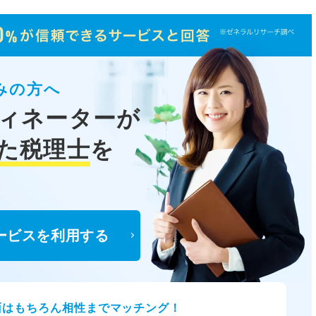
みの方へ
ィネーターが
た税理士
を
ービスを利用する
面はもちろん相性までマッチング！