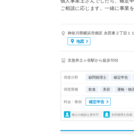
個人事業主さんでしたら、確定
ご相談に応じます。一緒に事業
神奈川県横浜市南区 永田東２丁目１
地図
京急井土ヶ谷駅から徒歩10分
得意分野
顧問税理士
確定申告
得意業種
飲食
美容
運輸・物
確定申告
料金・事例
個人の相談も受付可
女性税理士在籍