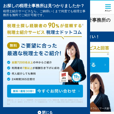
お探しの税理士事務所は見つかりましたか？
税理士紹介サービスなら、ご納得いくまで何度でも税理士事
務所を無料でご紹介可能です。
金融
業界に強い
横浜市栄区
の税理士・会計事務所の
一覧
2件掲載中
閉じる