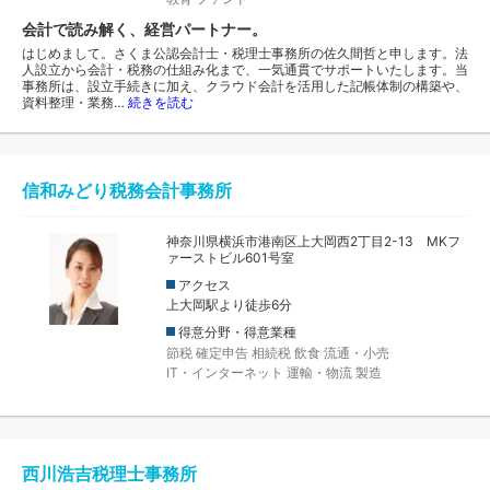
会計で読み解く、経営パートナー。
はじめまして。さくま公認会計士・税理士事務所の佐久間哲と申します。法
人設立から会計・税務の仕組み化まで、一気通貫でサポートいたします。当
事務所は、設立手続きに加え、クラウド会計を活用した記帳体制の構築や、
資料整理・業務…
続きを読む
信和みどり税務会計事務所
神奈川県横浜市港南区上大岡西2丁目2-13 MKフ
ァーストビル601号室
アクセス
上大岡駅より徒歩6分
得意分野・得意業種
節税
確定申告
相続税
飲食
流通・小売
IT・インターネット
運輸・物流
製造
西川浩吉税理士事務所