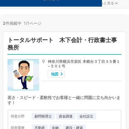
金融が得意な横浜市栄区の事務所が2件見つかりました。
...
もっと見る
2
件掲載中 1/1ページ
トータルサポート 木下会計・行政書士事
務所
神奈川県横浜市栄区 本郷台３丁目３５番１
−５０１号
地図
若さ・スピード・柔軟性でお客様と一緒に問題に立ち向かいま
す！
得意分野
顧問税理士
資金調達
会社設立
得意業種
不動産
金融
建設・建築