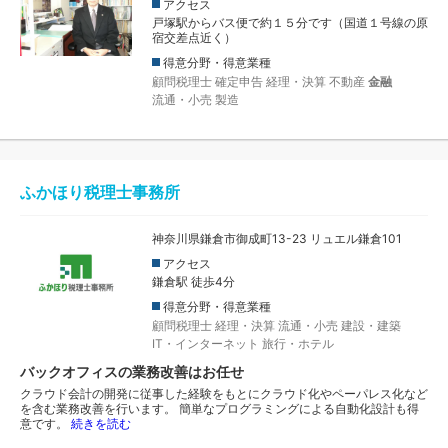
アクセス
戸塚駅からバス便で約１５分です（国道１号線の原
宿交差点近く）
得意分野・得意業種
顧問税理士
確定申告
経理・決算
不動産
金融
流通・小売
製造
ふかほり税理士事務所
神奈川県鎌倉市御成町13-23 リュエル鎌倉101
アクセス
鎌倉駅 徒歩4分
得意分野・得意業種
顧問税理士
経理・決算
流通・小売
建設・建築
IT・インターネット
旅行・ホテル
バックオフィスの業務改善はお任せ
クラウド会計の開発に従事した経験をもとにクラウド化やペーパレス化など
を含む業務改善を行います。 簡単なプログラミングによる自動化設計も得
意です。
続きを読む