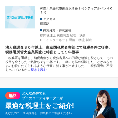
神奈川県藤沢市南藤沢９番９号シティアルペン４０
１号
西川浩吉税理士事務所
アクセス
藤沢駅
得意分野・得意業種
顧問税理士
税務調査
経理・決算
IT・インターネット
運輸・物流
製造
法人税調査３０年以上、東京国税局査察部にて脱税事件に従事、
税務署所管大企業調査に特官として５年従事
税務署を退職し、納税者側から税務当局への円滑な橋渡し役として、その
役目を全うしたい気持ちです一杯です。 幸にも私の経験したことがみなさ
まのお役にたてられるような仕事に就く事が出来ました。 税務調査に不安
を抱いているか…
続きを読む
どんな条件でも
無料
プロのコーディネーターが
最適な税理士をご紹介!
あなたのニーズや課題を、お気軽にご相談ください