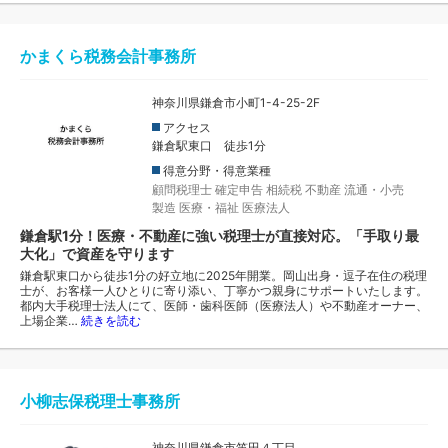
かまくら税務会計事務所
神奈川県鎌倉市小町1-4-25-2F
アクセス
鎌倉駅東口 徒歩1分
得意分野・得意業種
顧問税理士
確定申告
相続税
不動産
流通・小売
製造
医療・福祉
医療法人
鎌倉駅1分！医療・不動産に強い税理士が直接対応。「手取り最
大化」で資産を守ります
鎌倉駅東口から徒歩1分の好立地に2025年開業。岡山出身・逗子在住の税理
士が、お客様一人ひとりに寄り添い、丁寧かつ親身にサポートいたします。
都内大手税理士法人にて、医師・歯科医師（医療法人）や不動産オーナー、
上場企業…
続きを読む
小柳志保税理士事務所
神奈川県鎌倉市笛田４丁目