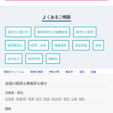
よくあるご相談
税理士の選び方
顧問税理士の報酬相場
税理士の変更
顧問税理士
経理・決算
税務調査
資金調達
節税
会社設立
確定申告
相続税
税理士ドットコム
税理士検索
神奈川県
横浜市
栄区
金融
全国の税理士事務所を探す
北海道・東北
北海道
(
札幌市
)
青森
岩手
宮城
(
仙台市
)
秋田
山形
福島
関東