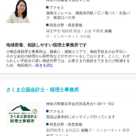
アクセス
湘南モノレール 湘南深沢駅／江ノ電バス・京急バ
ス 梶原口バス停
得意分野・得意業種
確定申告
相続税
税金・お金
不動産
金融
IT・インターネット
その他
地域密着、相談しやすい税理士事務所です
小柳志保税理士事務所は、鎌倉に・湘南エリアで、相続手続きのお手伝い、
小さな会社の経理から税申告などのサポートをしております。とくに、わず
らわしい手続きの多い相続分野では、お客さまの負担をできるだけ軽減する
ため、相続税の…
続きを読む
さくま公認会計士・税理士事務所
神奈川県横浜市金沢区高舟台1-26-1- 102
アクセス
面談は基本的にオンラインで行っています
得意分野・得意業種
顧問税理士
会社設立
金融
IT・インターネット
美容
教育
ファンド