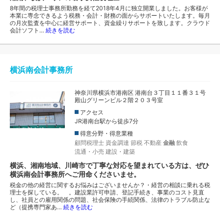
8年間の税理士事務所勤務を経て2018年4月に独立開業しました。お客様が
本業に専念できるよう税務・会計・財務の面からサポートいたします。毎月
の月次監査を中心に経営サポート、資金繰りサポートを致します。クラウド
会計ソフト…
続きを読む
横浜南会計事務所
神奈川県横浜市港南区 港南台３丁目１１番３１号
殿山グリーンビル２階２０３号室
アクセス
JR港南台駅から徒歩7分
得意分野・得意業種
顧問税理士
資金調達
節税
不動産
金融
飲食
流通・小売
建設・建築
横浜、湘南地域、川崎市で丁寧な対応を望まれている方は、ぜひ
横浜南会計事務所へご用命くださいませ。
税金の他の経営に関するお悩みはございませんか？・経営の相談に乗れる税
理士を探している。 。建設業許可申請、登記手続き、事業のコスト見直
し、社員との雇用関係の問題、社会保険の手続関係、法律のトラブル防止な
ど（提携専門家あ…
続きを読む