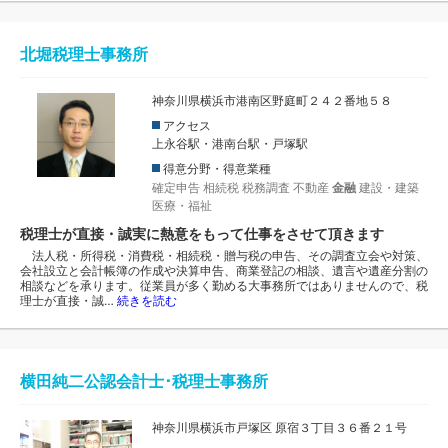
北堀税理士事務所
神奈川県横浜市港南区野庭町２４２番地５８
アクセス
上永谷駅・港南台駅・戸塚駅
得意分野・得意業種
確定申告
相続税
税務調査
不動産
金融
建設・建築
医療・福祉
税理士が直接・誠実に熱意をもって仕事をさせて頂きます
法人税・所得税・消費税・相続税・贈与税の申告、その調査立会や対策、
会社設立と会計帳簿の作成や決算申告、商業登記の相談、遺言や遺産分割の
相談などを承ります。従業員が多く勤める大事務所ではありませんので、税
理士が直接・誠…
続きを読む
横田純二公認会計士･税理士事務所
神奈川県横浜市戸塚区 原宿３丁目３６番２１号