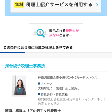
河合綾子税理士事務所
神奈川県鎌倉市小袋谷2-6-6ガーデンハウス
アクセス
大船駅近く 別途打合せ室あり
得意分野・得意業種
顧問税理士
会社設立
確定申告
IT・インターネット
教育
ＮＰＯ法人
湘南、横浜エリアの若手女性税理士