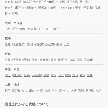
東京都
(
港区
・
新宿区
・
渋谷区
・
千代田区
・
中央区
・
世田谷区
・
品川区
)
神奈川
(
横浜市
・
川崎市
・
相模原市
)
埼玉
(
さいたま市
)
千葉
(
千葉市
)
茨城
栃木
群馬
北陸・甲信越
山梨
長野
新潟
(
新潟市
)
石川
富山
福井
東海
愛知
(
名古屋市
)
静岡
(
静岡市
・
浜松市
)
岐阜
三重
近畿
大阪
(
大阪市
・
堺市
)
京都
(
京都市
)
兵庫
(
神戸市
)
滋賀
奈良
和歌山
中国・四国
岡山
(
岡山市
)
広島
(
広島市
)
鳥取
島根
山口
徳島
香川
愛媛
高知
九州・沖縄
福岡
(
福岡市
・
北九州市
)
佐賀
長崎
熊本
(
熊本市
)
大分
宮崎
鹿児島
沖縄
税理士にかかる費用について