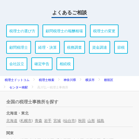
よくあるご相談
税理士の選び方
顧問税理士の報酬相場
税理士の変更
顧問税理士
経理・決算
税務調査
資金調達
節税
会社設立
確定申告
相続税
税理士ドットコム
税理士検索
神奈川県
横浜市
都筑区
センター南駅
高川弘一税理士事務所
全国の税理士事務所を探す
北海道・東北
北海道
(
札幌市
)
青森
岩手
宮城
(
仙台市
)
秋田
山形
福島
関東