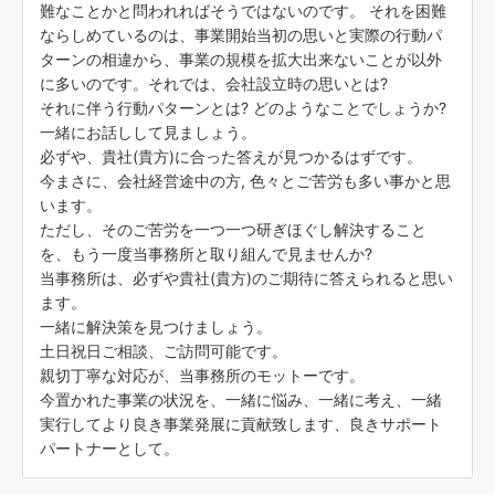
難なことかと問われればそうではないのです。 それを困難
ならしめているのは、事業開始当初の思いと実際の行動パ
ターンの相違から、事業の規模を拡大出来ないことが以外
に多いのです。それでは、会社設立時の思いとは?
それに伴う行動パターンとは? どのようなことでしょうか?
一緒にお話しして見ましょう。
必ずや、貴社(貴方)に合った答えが見つかるはずです。
今まさに、会社経営途中の方, 色々とご苦労も多い事かと思
います。
ただし、そのご苦労を一つ一つ研ぎほぐし解決すること
を、もう一度当事務所と取り組んで見ませんか?
当事務所は、必ずや貴社(貴方)のご期待に答えられると思い
ます。
一緒に解決策を見つけましょう。
土日祝日ご相談、ご訪問可能です。
親切丁寧な対応が、当事務所のモットーです。
今置かれた事業の状況を、一緒に悩み、一緒に考え、一緒
実行してより良き事業発展に貢献致します、良きサポート
パートナーとして。