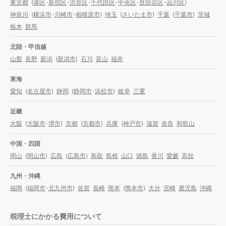
東京都
(
港区
・
新宿区
・
渋谷区
・
千代田区
・
中央区
・
世田谷区
・
品川区
)
神奈川
(
横浜市
・
川崎市
・
相模原市
)
埼玉
(
さいたま市
)
千葉
(
千葉市
)
茨城
栃木
群馬
北陸・甲信越
山梨
長野
新潟
(
新潟市
)
石川
富山
福井
東海
愛知
(
名古屋市
)
静岡
(
静岡市
・
浜松市
)
岐阜
三重
近畿
大阪
(
大阪市
・
堺市
)
京都
(
京都市
)
兵庫
(
神戸市
)
滋賀
奈良
和歌山
中国・四国
岡山
(
岡山市
)
広島
(
広島市
)
鳥取
島根
山口
徳島
香川
愛媛
高知
九州・沖縄
福岡
(
福岡市
・
北九州市
)
佐賀
長崎
熊本
(
熊本市
)
大分
宮崎
鹿児島
沖縄
税理士にかかる費用について