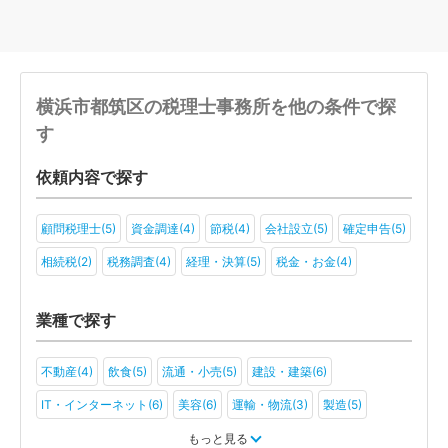
横浜市都筑区の税理士事務所を他の条件で探
す
依頼内容で探す
顧問税理士(5)
資金調達(4)
節税(4)
会社設立(5)
確定申告(5)
相続税(2)
税務調査(4)
経理・決算(5)
税金・お金(4)
業種で探す
不動産(4)
飲食(5)
流通・小売(5)
建設・建築(6)
IT・インターネット(6)
美容(6)
運輸・物流(3)
製造(5)
教育(6)
医療・福祉(2)
旅行・ホテル(3)
もっと見る