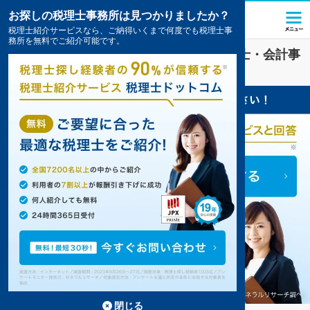
お探しの税理士事務所は見つかりましたか？
税理士紹介サービスなら、ご納得いくまで何度でも税理士事
務所を無料でご紹介可能です。
横浜市都筑区
で
資金調達
対策を扱う税理士・会計事
務所の一覧
4件掲載中
閉じる