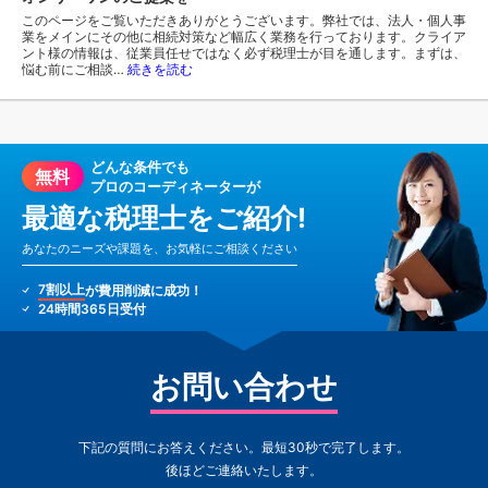
このページをご覧いただきありがとうございます。弊社では、法人・個人事
業をメインにその他に相続対策など幅広く業務を行っております。クライア
ント様の情報は、従業員任せではなく必ず税理士が目を通します。まずは、
悩む前にご相談…
続きを読む
どんな条件でも
無料
プロのコーディネーターが
最適な税理士をご紹介!
あなたのニーズや課題を、お気軽にご相談ください
7割以上
が費用削減に成功！
24時間365日受付
お問い合わせ
下記の質問にお答えください。最短30秒で完了します。
後ほどご連絡いたします。