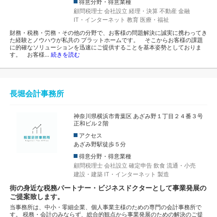
得意分野・得意業種
顧問税理士
会社設立
経理・決算
不動産
金融
IT・インターネット
教育
医療・福祉
財務・税務・労務・その他の分野で、お客様の問題解決に誠実に携わってき
た経験とノウハウが私共の プラットホームです。 そこからお客様の課題
に的確なソリューションを迅速にご提供することを基本姿勢としておりま
す。 お客様…
続きを読む
長堀会計事務所
神奈川県横浜市青葉区 あざみ野１丁目２４番３号
正和ビル２階
アクセス
あざみ野駅徒歩５分
得意分野・得意業種
顧問税理士
会社設立
確定申告
飲食
流通・小売
建設・建築
IT・インターネット
製造
街の身近な税務パートナー・ビジネスドクターとして事業発展の
ご提案致します。
当事務所は、中小・零細企業、個人事業主様のための専門の会計事務所で
す。 税務・会計のみならず、総合的観点から事業発展のための解決のご提