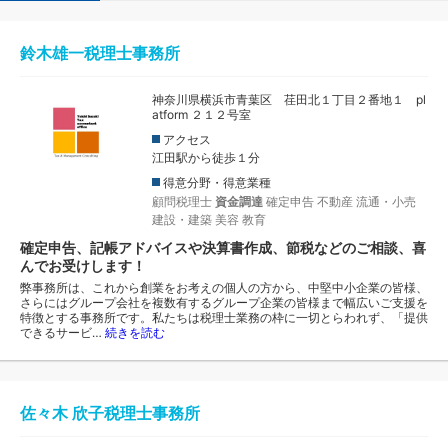
鈴木雄一税理士事務所
神奈川県横浜市青葉区 荏田北１丁目２番地１ pl
atform ２１２号室
アクセス
江田駅から徒歩１分
得意分野・得意業種
顧問税理士
資金調達
確定申告
不動産
流通・小売
建設・建築
美容
教育
確定申告、記帳アドバイスや決算書作成、節税などのご相談、喜
んでお受けします！
弊事務所は、これから創業をお考えの個人の方から、中堅中小企業の皆様、
さらにはグループ会社を複数有するグループ企業の皆様まで幅広いご支援を
特徴とする事務所です。​私たちは税理士業務の枠に一切とらわれず、「提供
できるサービ…
続きを読む
佐々木 欣子税理士事務所