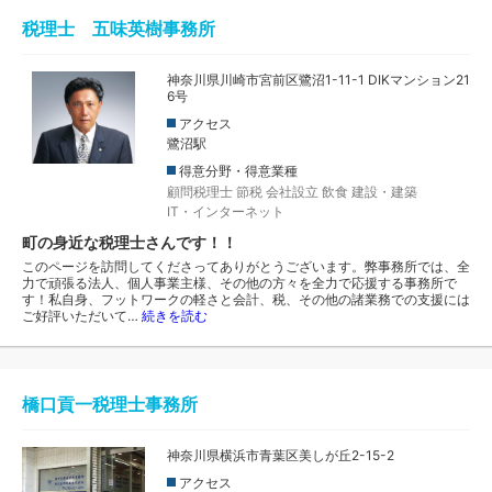
税理士 五味英樹事務所
神奈川県川崎市宮前区鷺沼1-11-1 DIKマンション21
6号
アクセス
鷺沼駅
得意分野・得意業種
顧問税理士
節税
会社設立
飲食
建設・建築
IT・インターネット
町の身近な税理士さんです！！
このページを訪問してくださってありがとうございます。弊事務所では、全
力で頑張る法人、個人事業主様、その他の方々を全力で応援する事務所で
す！私自身、フットワークの軽さと会計、税、その他の諸業務での支援には
ご好評いただいて…
続きを読む
橋口貢一税理士事務所
神奈川県横浜市青葉区美しが丘2-15-2
アクセス