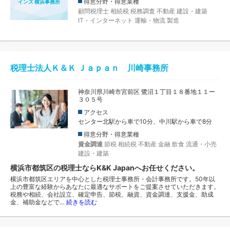
得意分野・得意業種
インズ 横浜事務所
顧問税理士
相続税
税務調査
不動産
建設・建築
IT・インターネット
運輸・物流
製造
税理士法人Ｋ＆Ｋ Ｊａｐａｎ 川崎事務所
神奈川県川崎市宮前区 鷺沼１丁目１８番地１１ー
３０５号
アクセス
センター北駅から車で10分、中川駅から車で8分
得意分野・得意業種
資金調達
節税
相続税
不動産
金融
飲食
流通・小売
建設・建築
横浜市都筑区の税理士ならK&K Japanへお任せください。
横浜市都筑区エリアを中心とした税理士事務所・会計事務所です。50年以
上の豊富な経験からあなたに最適なサポートをご提案させていただきます。
税務や相続、会社設立、確定申告、節税、融資、資金調達、支援金、助成
金、補助金などで…
続きを読む