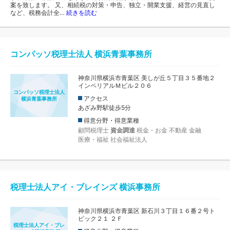
案を致します。 又、相続税の対策・申告、独立・開業支援、経営の見直し
など、税務会計全…
続きを読む
コンパッソ税理士法人 横浜青葉事務所
神奈川県横浜市青葉区 美しが丘５丁目３５番地２
インペリアルＭビル２０６
コンパッソ税理士法人
アクセス
横浜青葉事務所
あざみ野駅徒歩5分
得意分野・得意業種
顧問税理士
資金調達
税金・お金
不動産
金融
医療・福祉
社会福祉法人
税理士法人アイ・ブレインズ 横浜事務所
神奈川県横浜市青葉区 新石川３丁目１６番２号ト
ピック２１ ２Ｆ
税理士法人アイ・ブレ