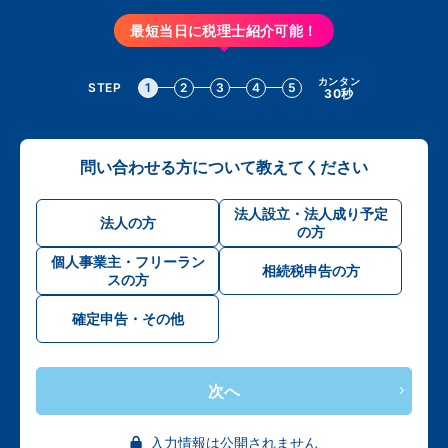
最短当日に税理士紹介可能！
カンタン
STEP
1
2
3
4
5
30秒
問い合わせる方について教えてください
法人設立・法人成り予定
法人の方
の方
個人事業主・フリーラン
相続税申告の方
スの方
確定申告・その他
次へ
入力情報は公開されません