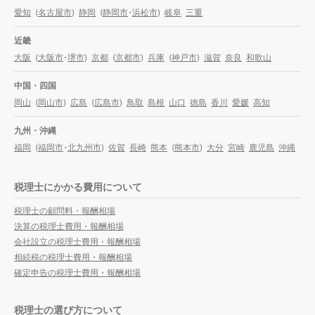
愛知
(
名古屋市
)
静岡
(
静岡市
・
浜松市
)
岐阜
三重
近畿
大阪
(
大阪市
・
堺市
)
京都
(
京都市
)
兵庫
(
神戸市
)
滋賀
奈良
和歌山
中国・四国
岡山
(
岡山市
)
広島
(
広島市
)
鳥取
島根
山口
徳島
香川
愛媛
高知
九州・沖縄
福岡
(
福岡市
・
北九州市
)
佐賀
長崎
熊本
(
熊本市
)
大分
宮崎
鹿児島
沖縄
税理士にかかる費用について
税理士の顧問料・報酬相場
決算の税理士費用・報酬相場
会社設立の税理士費用・報酬相場
相続税の税理士費用・報酬相場
確定申告の税理士費用・報酬相場
税理士の選び方について