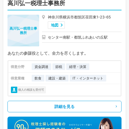
高川弘一税理士事務所
神奈川県横浜市都筑区荏田東1-23-65
地図
高川弘一税理士事
務所
センター南駅・都筑ふれあいの丘駅
あなたの参謀役として、全力を尽くします。
得意分野
資金調達
節税
経理・決算
得意業種
飲食
建設・建築
IT・インターネット
個人の相談も受付可
詳細を見る