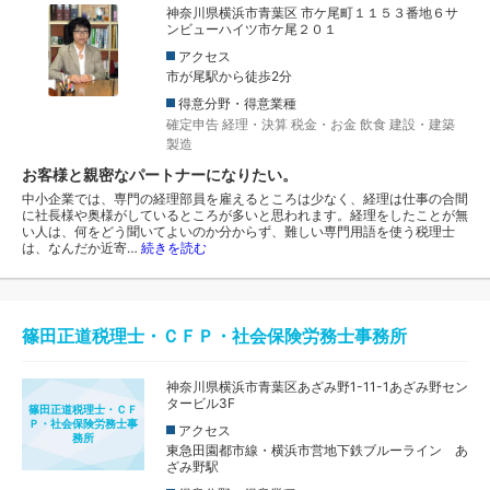
神奈川県横浜市青葉区 市ケ尾町１１５３番地６サ
ンビューハイツ市ケ尾２０１
アクセス
市が尾駅から徒歩2分
得意分野・得意業種
確定申告
経理・決算
税金・お金
飲食
建設・建築
製造
お客様と親密なパートナーになりたい。
中小企業では、専門の経理部員を雇えるところは少なく、経理は仕事の合間
に社長様や奥様がしているところが多いと思われます。経理をしたことが無
い人は、何をどう聞いてよいのか分からず、難しい専門用語を使う税理士
は、なんだか近寄…
続きを読む
篠田正道税理士・ＣＦＰ・社会保険労務士事務所
神奈川県横浜市青葉区あざみ野1-11-1あざみ野セン
タービル3F
篠田正道税理士・ＣＦ
Ｐ・社会保険労務士事
アクセス
務所
東急田園都市線・横浜市営地下鉄ブルーライン あ
ざみ野駅