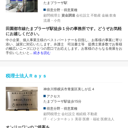
たまプラーザ駅
得意分野・得意業種
顧問税理士
資金調達
会社設立
不動産
金融
飲食
流通・小売
田園都市線たまプラーザ駅徒歩１分の事務所です。どうぞお気軽
にお越しください。
中小企業、個人事業主様のベストパートナーを目指し、お客様の事案に寄り
添い、誠実に対応いたします。弁護士 司法書士等 提携士業多数でお客様
の幅広いニーズにひとつの窓口でお応えします。お客様のさらなる発展をお
手伝いしたいと…
続きを読む
税理士法人Ｒａｙｓ
神奈川県横浜市青葉区美しが丘４
アクセス
たまプラーザ駅徒歩15分
得意分野・得意業種
顧問税理士
会社設立
相続税
不動産
IT・インターネット
美容
医療・福祉
医療法人
オンリーワンのご提案を