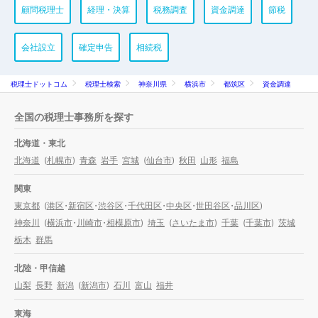
顧問税理士
経理・決算
税務調査
資金調達
節税
会社設立
確定申告
相続税
税理士ドットコム
税理士検索
神奈川県
横浜市
都筑区
資金調達
全国の税理士事務所を探す
北海道・東北
北海道
(
札幌市
)
青森
岩手
宮城
(
仙台市
)
秋田
山形
福島
関東
東京都
(
港区
・
新宿区
・
渋谷区
・
千代田区
・
中央区
・
世田谷区
・
品川区
)
神奈川
(
横浜市
・
川崎市
・
相模原市
)
埼玉
(
さいたま市
)
千葉
(
千葉市
)
茨城
栃木
群馬
北陸・甲信越
山梨
長野
新潟
(
新潟市
)
石川
富山
福井
東海