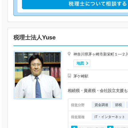
税理士法人Yuse
神奈川県茅ヶ崎市新栄町１―２
地図
茅ケ崎駅
相続税・資産税・会社設立支援も地
資金調達
節税
得意分野
IT・インターネット
得意業種