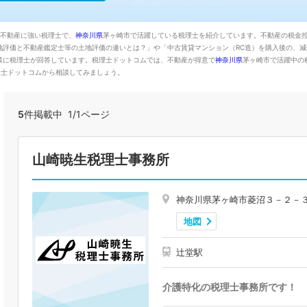
。不動産に強い税理士で、
神奈川県
茅ヶ崎市で活躍している税理士を紹介しています。不動産の税金
地評価と不動産鑑定士等の土地評価の違いとは？」や「中古賃貸マンション（RC造）を購入後の、
談に税理士が回答しています。税理士ドットコムでは、不動産が得意で
神奈川県
茅ヶ崎市で活躍中の
理士ドットコムから相談してみましょう。
5
件掲載中 1/1ページ
山崎暁生税理士事務所
神奈川県茅ヶ崎市菱沼３－２－
地図
辻堂駅
介護特化の税理士事務所です！