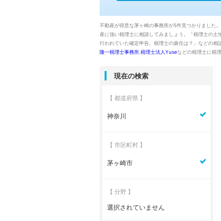
不動産が得意な茅ヶ崎の事務所が5件見つかりました
産に強い税理士に相談してみましょう。「税理士の土
行われていた確定申告。税理士の責任は？」などの相
隆一税理士事務所
,
税理士法人Yuse
などの税理士に税
現在の検索
【 都道府県 】
神奈川
【 市区町村 】
茅ヶ崎市
【 分野 】
選択されていません