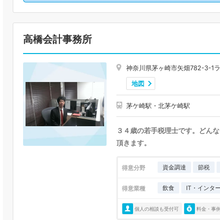
高橋会計事務所
神奈川県茅ヶ崎市矢畑782-3-1
地図
茅ケ崎駅・北茅ケ崎駅
３４歳の若手税理士です。どんな
頂きます。
資金調達
節税
得意分野
飲食
IT・インタ
得意業種
個人の相談も受付可
料金・事