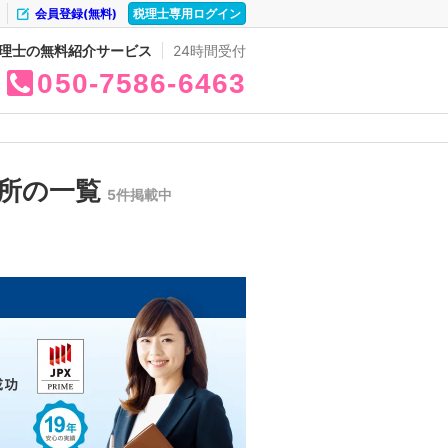
会員登録(無料)
税理士専用ログイン
理士の無料紹介サービス
24時間受付
050
7586
6463
務所の一覧
5件掲載中
。